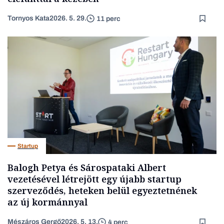
Tornyos Kata
2026. 5. 29.
11 perc
Startup
Balogh Petya és Sárospataki Albert
vezetésével létrejött egy újabb startup
szerveződés, heteken belül egyeztetnének
az új kormánnyal
Mészáros Gergő
2026. 5. 13.
4 perc