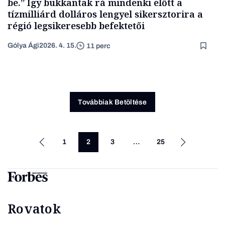
be.” Így bukkantak rá mindenki előtt a
tízmilliárd dolláros lengyel sikersztorira a
régió legsikeresebb befektetői
Gólya Ági
2026. 4. 15.
11 perc
Továbbiak Betöltése
1
2
3
…
25
Rovatok