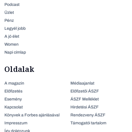
Podcast
Üzlet
Pénz
Legyél jobb
A jó élet
Women
Napi címlap
Oldalak
A magazin
Médiaajanlat
Előfizetés
Előfizetői ÁSZF
Esemény
ÁSZF Melléklet
Kapcsolat
Hirdetési ÁSZF
Könyvek a Forbes ajánlásával
Rendezveny ÁSZF
Impresszum
Támogatói tartalom
Így dolgozunk