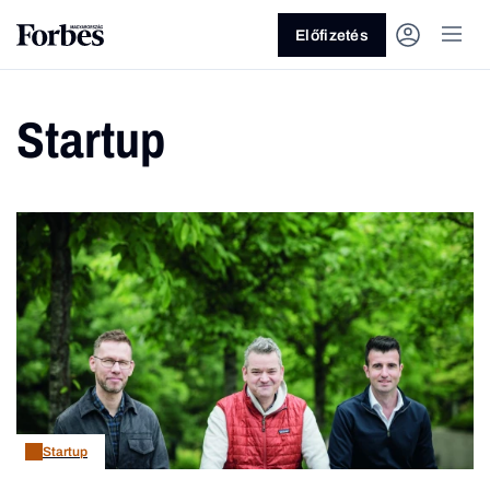
Előfizetés
Startup
Vagy fedezze fel a következő
témákat
Üzlet
Pénz
Zöld
Legyél jobb!
Startup