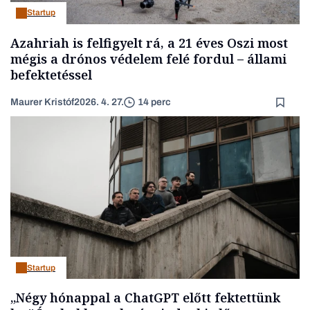
Startup
Azahriah is felfigyelt rá, a 21 éves Oszi most
mégis a drónos védelem felé fordul – állami
befektetéssel
Maurer Kristóf
2026. 4. 27.
14 perc
Startup
„Négy hónappal a ChatGPT előtt fektettünk