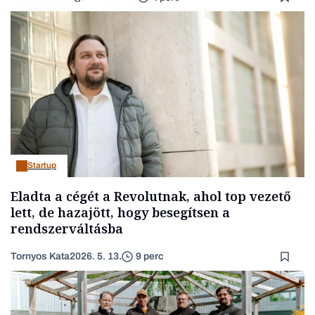
Startup
Eladta a cégét a Revolutnak, ahol top vezető
lett, de hazajött, hogy besegítsen a
rendszerváltásba
Tornyos Kata
2026. 5. 13.
9 perc