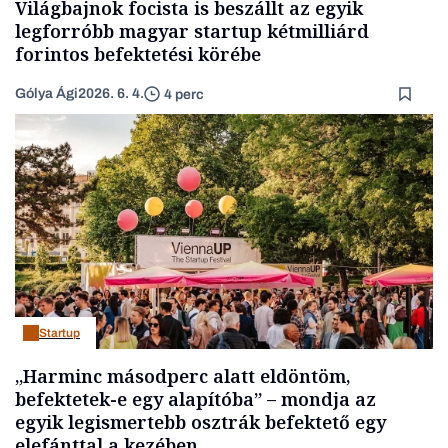
Világbajnok focista is beszállt az egyik
legforróbb magyar startup kétmilliárd
forintos befektetési körébe
Gólya Ági
2026. 6. 4.
4 perc
Startup
„Harminc másodperc alatt eldöntöm,
befektetek-e egy alapítóba” – mondja az
egyik legismertebb osztrák befektető egy
elefánttal a kezében