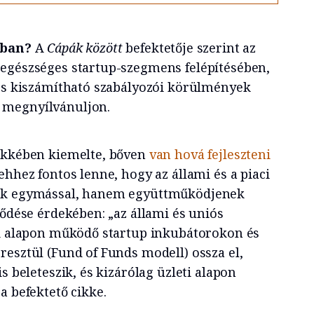
atban?
A
Cápák között
befektetője szerint az
egészséges startup-szegmens felépítésében,
 és kiszámítható szabályozói körülmények
 megnyílvánuljon.
ikkében kiemelte, bőven
van hová fejleszteni
 ehhez fontos lenne, hogy az állami és a piaci
nek egymással, hanem együttműködjenek
lődése érdekében: „az állami és uniós
ci alapon működő startup inkubátorokon és
resztül (Fund of Funds modell) ossza el,
s beleteszik, és kizárólag üzleti alapon
a befektető cikke.