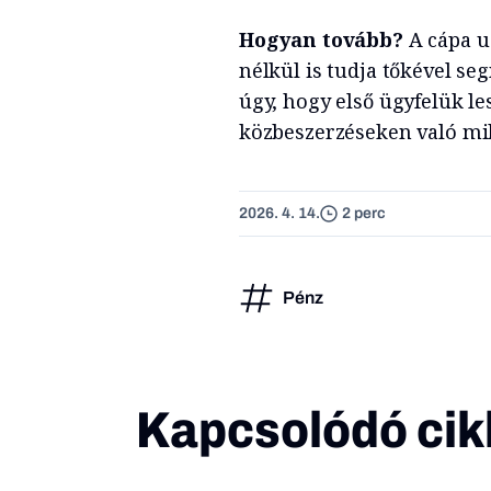
Hogyan tovább?
A cápa u
nélkül is tudja tőkével se
úgy, hogy első ügyfelük le
közbeszerzéseken való mi
2026. 4. 14.
2 perc
Pénz
Kapcsolódó cik