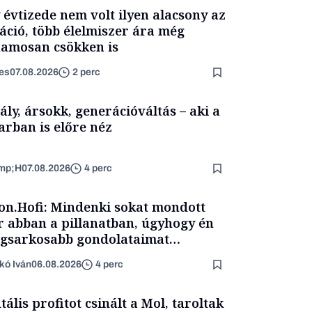
 évtizede nem volt ilyen alacsony az
láció, több élelmiszer ára még
amosan csökken is
es
07.08.2026
2 perc
ály, ársokk, generációváltás – aki a
arban is előre néz
mp;H
07.08.2026
4 perc
on.Hofi: Mindenki sokat mondott
 abban a pillanatban, úgyhogy én
egsarkosabb gondolataimat
rtam kimondani
kó Iván
06.08.2026
4 perc
tális profitot csinált a Mol, taroltak