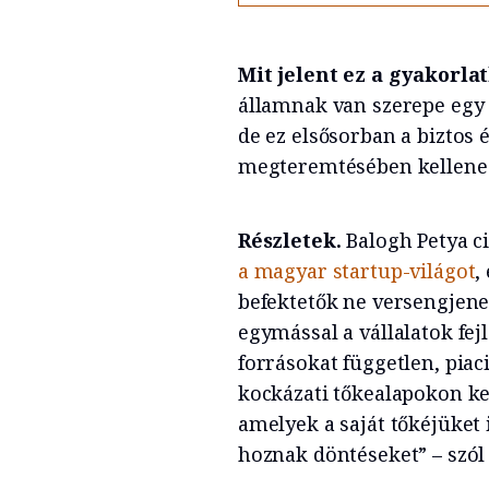
Mit jelent ez a gyakorl
államnak van szerepe egy 
de ez elsősorban a biztos
megteremtésében kellene
Részletek.
Balogh Petya c
a magyar startup-világot
,
befektetők ne versengje
egymással a vállalatok fej
forrásokat független, pia
kockázati tőkealapokon ke
amelyek a saját tőkéjüket i
hoznak döntéseket” – szól 