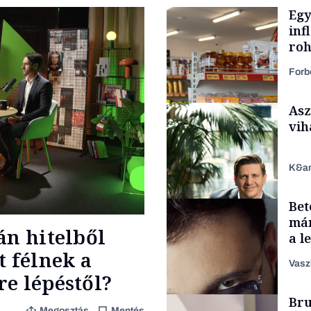
Egy
inf
roh
Forb
Asz
vih
K&a
Bet
Makro
már
án hitelből
a l
aka
t félnek a
Vasz
e lépéstől?
TÁMOGATÓI
Bru
TARTALOM
Megosztás
Mentés