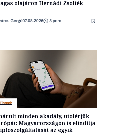
agas olajáron Hernádi Zsolték
áros Gergő
07.08.2026
3 perc
Fintech
hárult minden akadály, utolérjük
rópát: Magyarországon is elindítja
iptoszolgáltatását az egyik