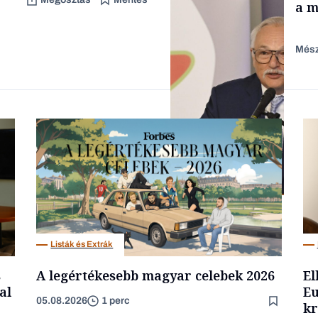
a m
Mész
Forbes-sztori
Befektetés
Listák és Extrák
s
A legértékesebb magyar celebek 2026
El
al
Eu
05.08.2026
1 perc
kr