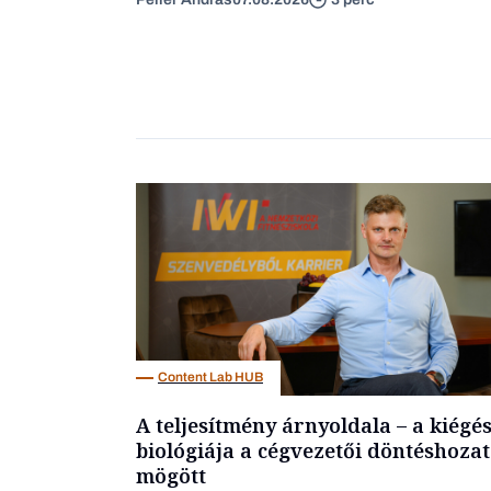
Content Lab HUB
A teljesítmény árnyoldala – a kiégé
biológiája a cégvezetői döntéshozat
mögött