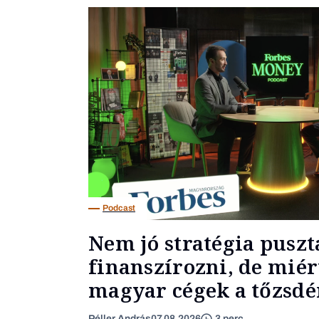
Podcast
Nem jó stratégia puszt
finanszírozni, de miér
magyar cégek a tőzsdér
Péller András
07.08.2026
3 perc