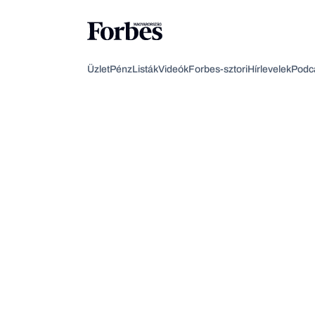
Üzlet
Pénz
Listák
Videók
Forbes-sztori
Hírlevelek
Podc