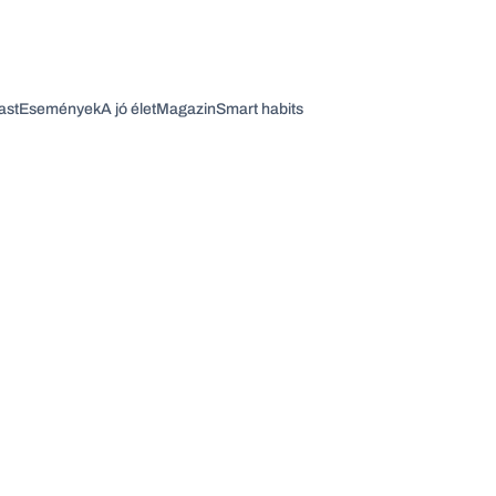
ast
Események
A jó élet
Magazin
Smart habits
Vagy fedezze fel a következő témákat
Üzlet
Pénz
Zöld
Legyél jobb!