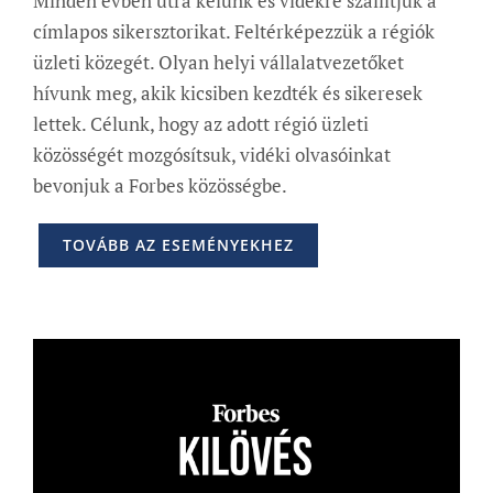
Minden évben útra kelünk és vidékre szállítjuk a
címlapos sikersztorikat. Feltérképezzük a régiók
üzleti közegét. Olyan helyi vállalatvezetőket
hívunk meg, akik kicsiben kezdték és sikeresek
lettek. Célunk, hogy az adott régió üzleti
közösségét mozgósítsuk, vidéki olvasóinkat
bevonjuk a Forbes közösségbe.
TOVÁBB AZ ESEMÉNYEKHEZ