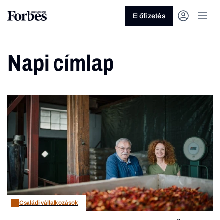
Előfizetés
Napi címlap
Vagy fedezze fel a következő
témákat
Üzlet
Pénz
Zöld
Legyél jobb!
Családi vállalkozások