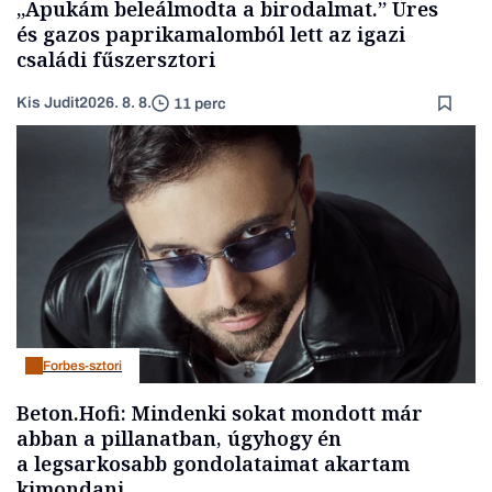
„Apukám beleálmodta a birodalmat.” Üres
és gazos paprikamalomból lett az igazi
családi fűszersztori
Kis Judit
2026. 8. 8.
11 perc
Forbes-sztori
Beton.Hofi: Mindenki sokat mondott már
abban a pillanatban, úgyhogy én
a legsarkosabb gondolataimat akartam
kimondani