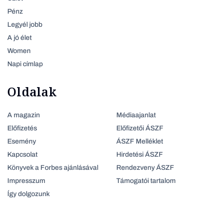
Pénz
Legyél jobb
A jó élet
Women
Napi címlap
Oldalak
A magazin
Médiaajanlat
Előfizetés
Előfizetői ÁSZF
Esemény
ÁSZF Melléklet
Kapcsolat
Hirdetési ÁSZF
Könyvek a Forbes ajánlásával
Rendezveny ÁSZF
Impresszum
Támogatói tartalom
Így dolgozunk