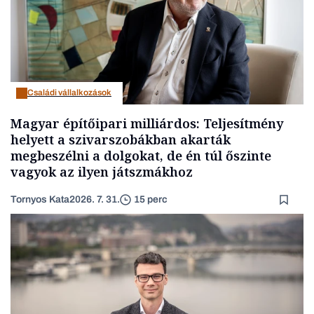
Családi vállalkozások
Magyar építőipari milliárdos: Teljesítmény
helyett a szivarszobákban akarták
megbeszélni a dolgokat, de én túl őszinte
vagyok az ilyen játszmákhoz
Tornyos Kata
2026. 7. 31.
15 perc