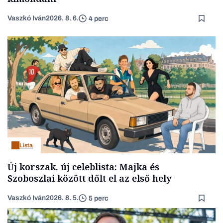
Vaszkó Iván
2026. 8. 6.
4 perc
Lista
Új korszak, új celeblista: Majka és
Szoboszlai között dőlt el az első hely
Vaszkó Iván
2026. 8. 5.
5 perc