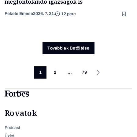
megfontolandó igazságok is
Fekete Emese
2026. 7. 21.
12 perc
Továbbiak Betöltése
1
2
…
79
Rovatok
Podcast
Üzlet