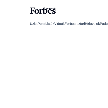
Üzlet
Pénz
Listák
Videók
Forbes-sztori
Hírlevelek
Podc