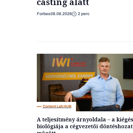
casting alatt
Forbes
08.08.2026
2 perc
Content Lab HUB
A teljesítmény árnyoldala – a kiégé
biológiája a cégvezetői döntéshozat
mögött