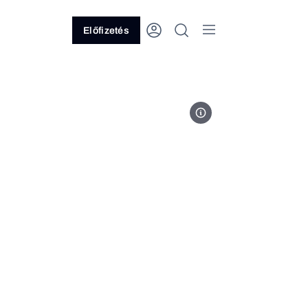
Előfizetés
Fotó: Magyar Péter Facebook-o