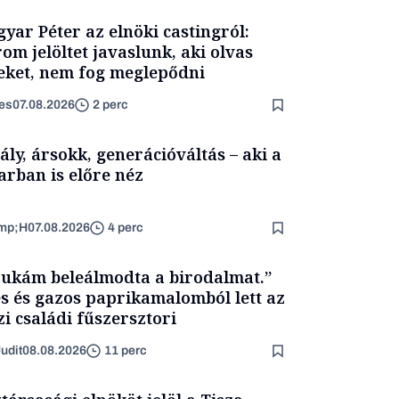
yar Péter az elnöki castingról:
om jelöltet javaslunk, aki olvas
eket, nem fog meglepődni
es
07.08.2026
2 perc
ály, ársokk, generációváltás – aki a
arban is előre néz
mp;H
07.08.2026
4 perc
ukám beleálmodta a birodalmat.”
s és gazos paprikamalomból lett az
zi családi fűszersztori
udit
08.08.2026
11 perc