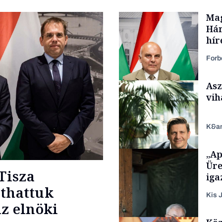
Mag
Hár
hír
Forb
Asz
vih
K&a
„Ap
Politika
Üre
Tisza
iga
áthattuk
Kis J
z elnöki
TÁMOGATÓI