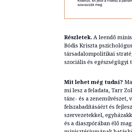
Kiderült, kit jelöl a Fidesz a pa
szavazzák meg
Részletek.
A leendő minisz
Bódis Kriszta pszichológu
társadalompolitikai straté
szociális és egészségügyi 
Mit lehet még tudni?
Mag
mi lesz a feladata, Tarr Zo
tánc- és a zeneművészet, v
felszabadításáért és fejles
szervezetekkel, egyházakka
és a diaszpórában élő magy
minisztériumának hatáskö