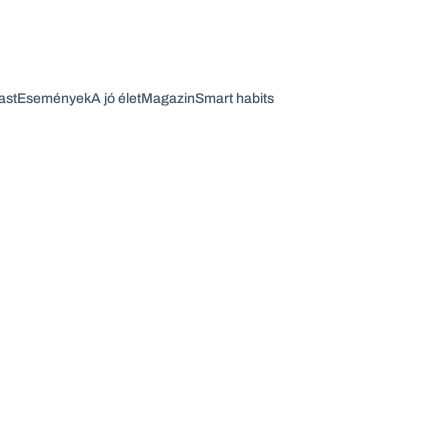
ast
Események
A jó élet
Magazin
Smart habits
Vagy fedezze fel a következő témákat
Üzlet
Pénz
Zöld
Legyél jobb!