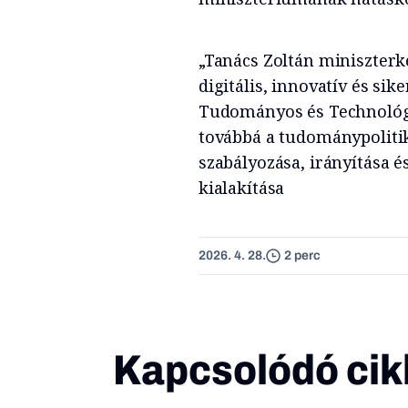
„Tanács Zoltán miniszterk
digitális, innovatív és si
Tudományos és Technológia
továbbá a tudománypolitika
szabályozása, irányítása é
kialakítása
2026. 4. 28.
2 perc
Kapcsolódó cik