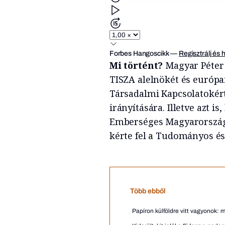
Forbes Hangoscikk
—
Regisztrálj és 
Mi történt?
Magyar Péter
TISZA alelnökét és európai
Társadalmi Kapcsolatokért
irányítására. Illetve azt i
Emberséges Magyarország p
kérte fel a Tudományos és
Több ebből
Papíron külföldre vitt vagyonok: