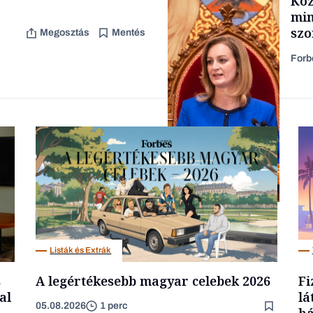
Köz
TARTALOM
min
szo
Megosztás
Mentés
fel
Forb
Családi vállalkozások
Politika
Listák és Extrák
s
A legértékesebb magyar celebek 2026
Fi
al
lá
05.08.2026
1 perc
há