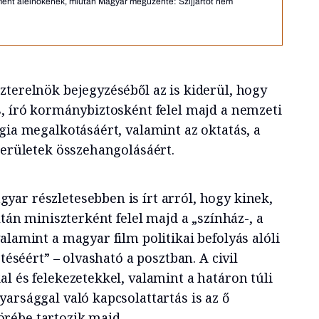
rlament alelnökének, miután Magyar megüzente: Szijjártót nem
terelnök bejegyzéséből az is kiderül, hogy
s, író kormánybiztosként felel majd a nemzeti
gia megalkotásáért, valamint az oktatás, a
területek összehangolásáért.
yar részletesebben is írt arról, hogy kinek,
ltán miniszterként felel majd a „színház-, a
alamint a magyar film politikai befolyás alóli
ztéséért” – olvasható a posztban. A civil
l és felekezetekkel, valamint a határon túli
arsággal való kapcsolattartás is az ő
rébe tartozik majd.