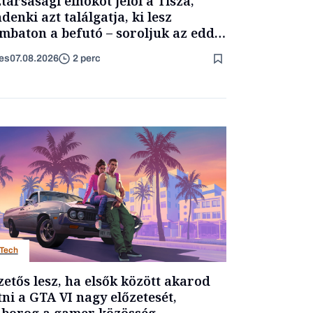
társasági elnököt jelöl a Tisza,
denki azt találgatja, ki lesz
mbaton a befutó – soroljuk az eddig
merült neveket
es
07.08.2026
2 perc
Tech
zetős lesz, ha elsők között akarod
tni a GTA VI nagy előzetesét,
borog a gamer közösség