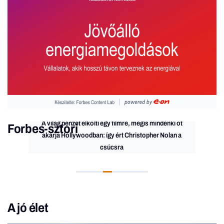
A világ pénzét elkölti egy filmre, mégis mindenki őt
Forbes-sztori
akarja Hollywoodban: így ért Christopher Nolan a
csúcsra
A jó élet