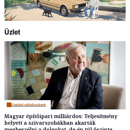
Üzlet
Családi vállalkozások
Magyar építőipari milliárdos: Teljesítmény
helyett a szivarszobákban akarták
megbeszélni a dolgokat, de én túl őszinte