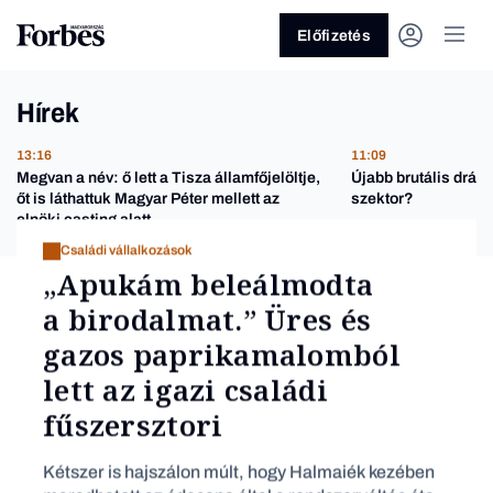
Előfizetés
Hírek
13:16
11:09
Megvan a név: ő lett a Tisza államfőjelöltje,
Újabb brutális drágu
őt is láthattuk Magyar Péter mellett az
szektor?
elnöki casting alatt
Családi vállalkozások
„Apukám beleálmodta
Vagy fedezze fel a
a birodalmat.” Üres és
Üzlet
Pénz
Z
gazos paprikamalomból
lett az igazi családi
fűszersztori
Kétszer is hajszálon múlt, hogy Halmaiék kezében