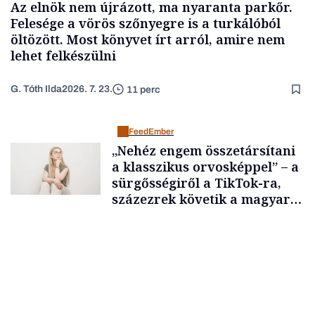
Az elnök nem újrázott, ma nyaranta parkőr.
Felesége a vörös szőnyegre is a turkálóból
öltözött. Most könyvet írt arról, amire nem
lehet felkészülni
G. Tóth Ilda
2026. 7. 23.
11 perc
FeedEmber
„Nehéz engem összetársítani
a klasszikus orvosképpel” – a
sürgősségiről a TikTok-ra,
százezrek követik a magyar
orvost