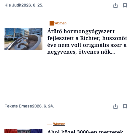
Kis Judit
2026. 6. 25.
Women
Átütő hormongyógyszert
fejlesztett a Richter, huszonöt
éve nem volt originális szer a
negyvenes, ötvenes nők
panaszaira
Fekete Emese
2026. 6. 24.
Women
Ahol közel 3000-en mertetek