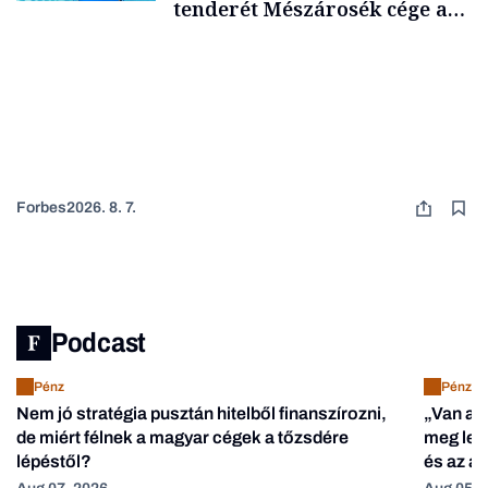
tenderét Mészárosék cége a
Tisza-kormány alatt
Forbes
2026. 8. 7.
Podcast
Pénz
Pénz
Nem jó stratégia pusztán hitelből finanszírozni,
„Van ak
de miért félnek a magyar cégek a tőzsdére
meg lehe
lépéstől?
és az a