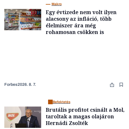
Makro
Egy évtizede nem volt ilyen
alacsony az infláció, több
élelmiszer ára még
rohamosan csökken is
Forbes
2026. 8. 7.
Befektetés
Brutális profitot csinált a Mol,
taroltak a magas olajáron
Hernádi Zsolték