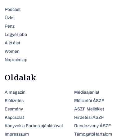
Podcast
Üzlet
Pénz
Legyél jobb
A jó élet
Women
Napi címlap
Oldalak
A magazin
Médiaajanlat
Előfizetés
Előfizetői ÁSZF
Esemény
ÁSZF Melléklet
Kapcsolat
Hirdetési ÁSZF
Könyvek a Forbes ajánlásával
Rendezveny ÁSZF
Impresszum
Támogatói tartalom