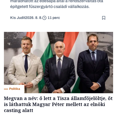
maradhatott az édesapa által a rendszerváltás óta
építgetett fűszergyártó családi vállalkozás.
Kis Judit
2026. 8. 8.
11 perc
Politika
Megvan a név: ő lett a Tisza államfőjelöltje, őt
is láthattuk Magyar Péter mellett az elnöki
casting alatt