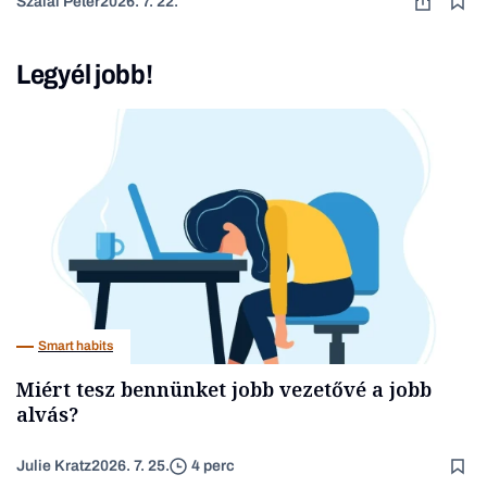
Szalai Péter
2026. 7. 22.
Legyél jobb!
Smart habits
Miért tesz bennünket jobb vezetővé a jobb
alvás?
Julie Kratz
2026. 7. 25.
4 perc