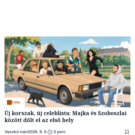
Lista
Új korszak, új celeblista: Majka és Szoboszlai
között dőlt el az első hely
Vaszkó Iván
2026. 8. 5.
5 perc