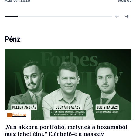
Aug 07. 2026
Aug 05. 
Pénz
Podcast
„Van akkora portfólió, melynek a hozamából
meg lehet élni.” Elérhető-e a passzív