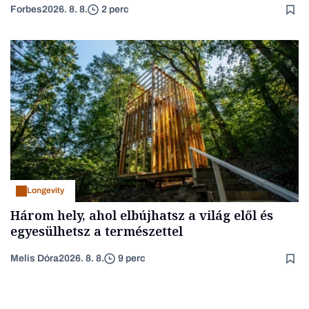
Forbes
2026. 8. 8.
2 perc
Longevity
Három hely, ahol elbújhatsz a világ elől és
egyesülhetsz a természettel
Melis Dóra
2026. 8. 8.
9 perc