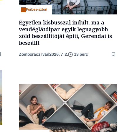
Forbes-sztori
Egyetlen kisbusszal indult, ma a
vendéglátóipar egyik legnagyobb
zöld beszállítóját építi, Gerendai is
beszállt
Zomborácz Iván
2026. 7. 2.
13 perc