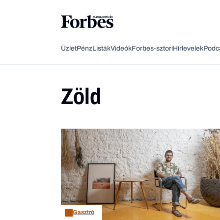
Üzlet
Pénz
Listák
Videók
Forbes-sztori
Hírlevelek
Podc
Zöld
Gasztró