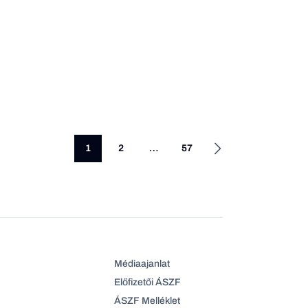
1
2
…
57
Médiaajanlat
Előfizetői ÁSZF
ÁSZF Melléklet