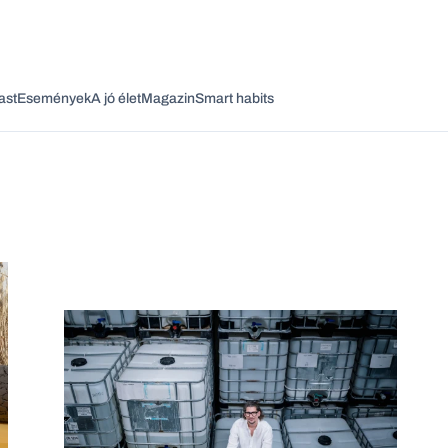
ast
Események
A jó élet
Magazin
Smart habits
Vagy fedezze fel a következő témákat
Üzlet
Pénz
Zöld
Legyél jobb!