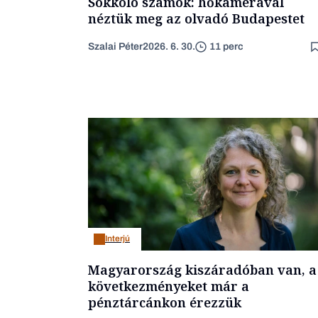
Sokkoló számok: hőkamerával
néztük meg az olvadó Budapestet
Szalai Péter
2026. 6. 30.
11 perc
Interjú
Magyarország kiszáradóban van, a
következményeket már a
pénztárcánkon érezzük