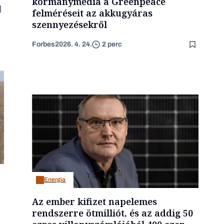
kormánymédia a Greenpeace
felméréseit az akkugyáras
szennyezésekről
Forbes
2026. 4. 24.
2 perc
Energia
Az ember kifizet napelemes
rendszerre ötmilliót, és az addig 50