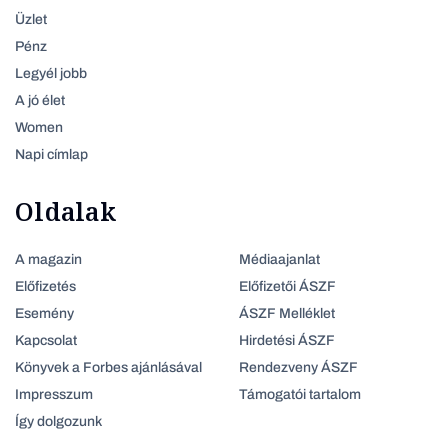
Üzlet
Pénz
Legyél jobb
A jó élet
Women
Napi címlap
Oldalak
A magazin
Médiaajanlat
Előfizetés
Előfizetői ÁSZF
Esemény
ÁSZF Melléklet
Kapcsolat
Hirdetési ÁSZF
Könyvek a Forbes ajánlásával
Rendezveny ÁSZF
Impresszum
Támogatói tartalom
Így dolgozunk