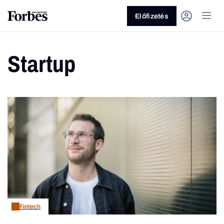
Előfizetés
Startup
Vagy fedezze fel a következő
témákat
Üzlet
Pénz
Zöld
Legyél jobb!
Fintech