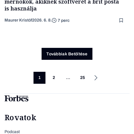
mérnökök, akiknek szoftverét a brit posta
is használja
Maurer Kristóf
2026. 6. 8.
7 perc
Továbbiak Betöltése
1
2
…
25
Rovatok
Podcast