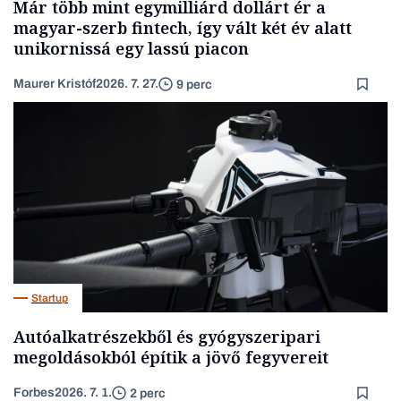
Már több mint egymilliárd dollárt ér a
magyar-szerb fintech, így vált két év alatt
unikornissá egy lassú piacon
Maurer Kristóf
2026. 7. 27.
9 perc
Startup
Autóalkatrészekből és gyógyszeripari
megoldásokból építik a jövő fegyvereit
Forbes
2026. 7. 1.
2 perc