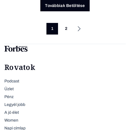
Továbbiak Betöltése
1
2
Rovatok
Podcast
Üzlet
Pénz
Legyél jobb
A jó élet
Women
Napi címlap