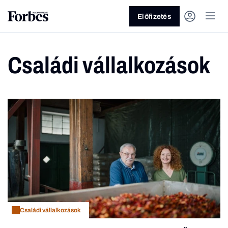
Előfizetés
Családi vállalkozások
Vagy fedezze fel a következő
témákat
Üzlet
Pénz
Zöld
Legyél jobb!
Családi vállalkozások