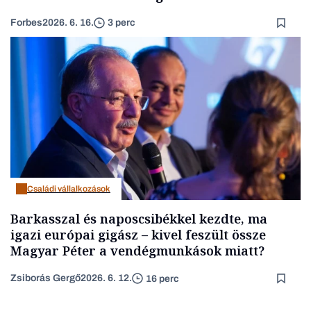
Forbes
2026. 6. 16.
3 perc
Családi vállalkozások
Barkasszal és naposcsibékkel kezdte, ma
igazi európai gigász – kivel feszült össze
Magyar Péter a vendégmunkások miatt?
Zsiborás Gergő
2026. 6. 12.
16 perc