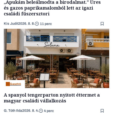
„Apukám beleálmodta a birodalmat.” Üres
és gazos paprikamalomból lett az igazi
családi fűszersztori
Kis Judit
2026. 8. 8.
11 perc
Gasztró
A spanyol tengerparton nyitott éttermet a
magyar családi vállalkozás
G. Tóth Ilda
2026. 8. 4.
4 perc