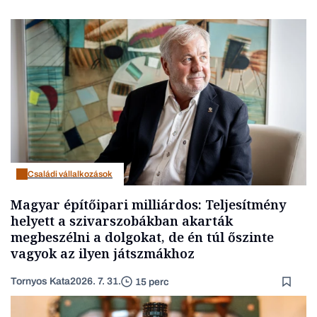
Családi vállalkozások
Magyar építőipari milliárdos: Teljesítmény
helyett a szivarszobákban akarták
megbeszélni a dolgokat, de én túl őszinte
vagyok az ilyen játszmákhoz
Tornyos Kata
2026. 7. 31.
15 perc