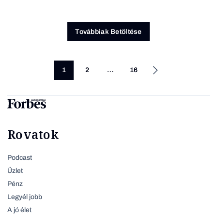
Továbbiak Betöltése
1
2
…
16
Rovatok
Podcast
Üzlet
Pénz
Legyél jobb
A jó élet