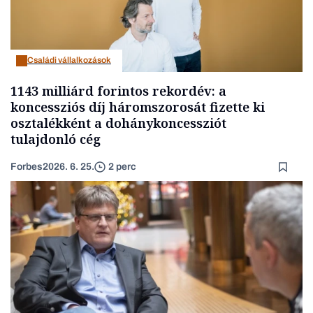
Családi vállalkozások
1143 milliárd forintos rekordév: a
koncessziós díj háromszorosát fizette ki
osztalékként a dohánykoncessziót
tulajdonló cég
Forbes
2026. 6. 25.
2 perc