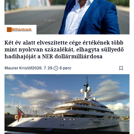
Milliárdosok
Két év alatt elveszítette cége értékének több
mint nyolcvan százalékát, elhagyta süllyedő
hadihajóját a NER dollármilliárdosa
Maurer Kristóf
2026. 7. 29.
6 perc