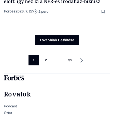
előtt: így néz ki a NER-es irodaház-biznisz
Forbes
2026. 7. 27.
2 perc
Továbbiak Betöltése
1
2
…
32
Rovatok
Podcast
Üzlet