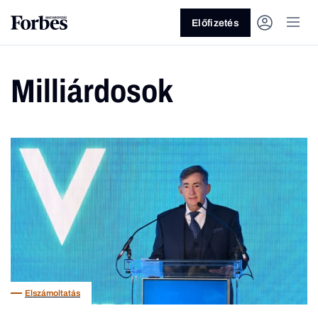
Előfizetés
Milliárdosok
Vagy fedezze fel a következő
témákat
Üzlet
Pénz
Zöld
Legyél jobb!
Elszámoltatás