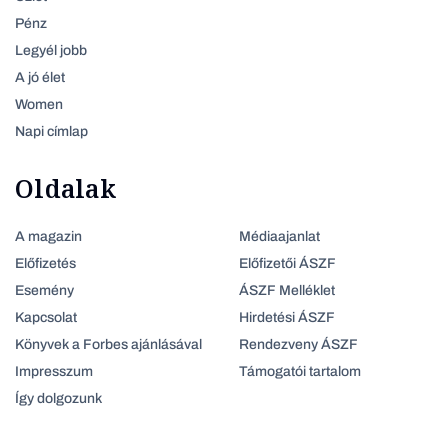
Pénz
Legyél jobb
A jó élet
Women
Napi címlap
Oldalak
A magazin
Médiaajanlat
Előfizetés
Előfizetői ÁSZF
Esemény
ÁSZF Melléklet
Kapcsolat
Hirdetési ÁSZF
Könyvek a Forbes ajánlásával
Rendezveny ÁSZF
Impresszum
Támogatói tartalom
Így dolgozunk