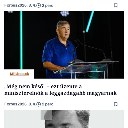
Forbes
2026. 8. 4.
2 perc
Milliárdosok
„Még nem késő” – ezt üzente a
miniszterelnök a leggazdagabb magyarnak
Forbes
2026. 8. 4.
2 perc