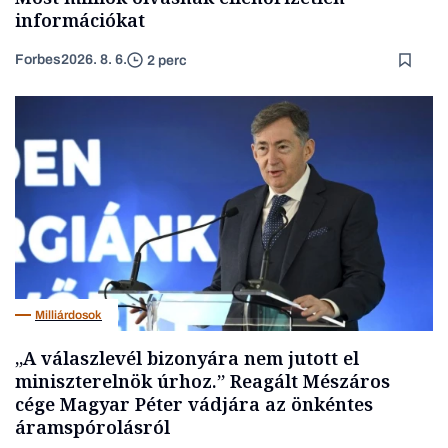
információkat
Forbes
2026. 8. 6.
2 perc
Milliárdosok
„A válaszlevél bizonyára nem jutott el
miniszterelnök úrhoz.” Reagált Mészáros
cége Magyar Péter vádjára az önkéntes
áramspórolásról