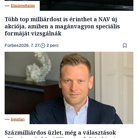
Elszámoltatás
Több top milliárdost is érinthet a NAV új
akciója, amiben a magánvagyon speciális
formáját vizsgálnák
Forbes
2026. 7. 27.
2 perc
Ingatlan
Százmilliárdos üzlet, még a választások