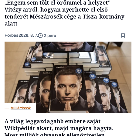
„Engem sem tölt el örömmel a helyzet” –
Vitézy arról, hogyan nyerhette el első
tenderét Mészárosék cége a Tisza-kormány
alatt
Forbes
2026. 8. 7.
2 perc
Milliárdosok
A világ leggazdagabb embere saját
Wikipédiát akart, majd magára hagyta.
Most milliók olvasnak ellenőrizetlen