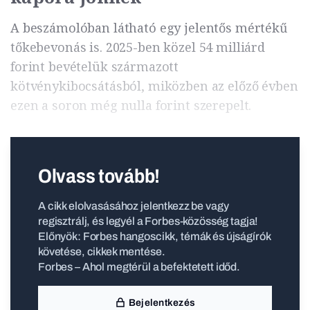
A beszámolóban látható egy jelentős mértékű
tőkebevonás is. 2025-ben közel 54 milliárd
forint bevételük származott
kötvénykibocsátásból, miközben az előző évben
ezen a soron még nulla forint szerepelt.
Olvass tovább!
A cikk elolvasásához jelentkezz be vagy
regisztrálj, és legyél a Forbes-közösség tagja!
Előnyök: Forbes hangoscikk, témák és újságírók
követése, cikkek mentése.
Forbes – Ahol megtérül a befektetett időd.
Bejelentkezés