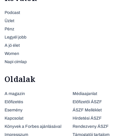
Podcast
Üzlet
Pénz
Legyél jobb
A jó élet
Women
Napi címlap
Oldalak
A magazin
Médiaajanlat
Előfizetés
Előfizetői ÁSZF
Esemény
ÁSZF Melléklet
Kapcsolat
Hirdetési ÁSZF
Könyvek a Forbes ajánlásával
Rendezveny ÁSZF
Impresszum
Támogatói tartalom