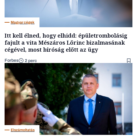
Magyar cégek
Itt kell élned, hogy elhidd: épületrombolásig
fajult a vita Mészáros Lőrinc bizalmasának
cégével, most bíróság előtt az ügy
Forbes
2 perc
Elszámoltatás