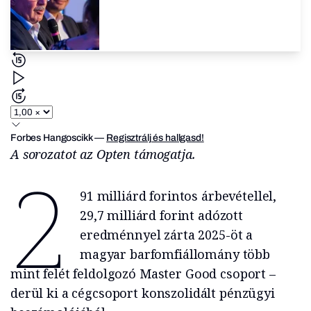
Forbes Hangoscikk
—
Regisztrálj és hallgasd!
A sorozatot az Opten támogatja.
2
91 milliárd forintos árbevétellel,
29,7 milliárd forint adózott
eredménnyel zárta 2025-öt a
magyar barfomfiállomány több
mint felét feldolgozó Master Good csoport –
derül ki a cégcsoport konszolidált pénzügyi