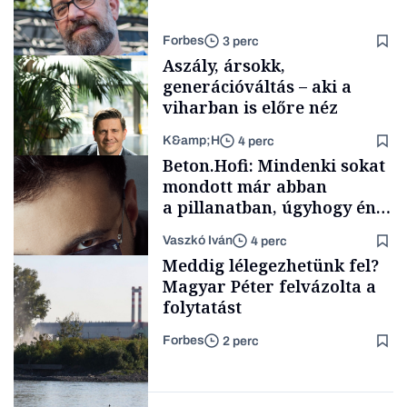
Forbes
3 perc
Aszály, ársokk,
generációváltás – aki a
viharban is előre néz
K&amp;H
4 perc
Kultúra
Beton.Hofi: Mindenki sokat
mondott már abban
a pillanatban, úgyhogy én
a legsarkosabb
Vaszkó Iván
4 perc
gondolataimat akartam
TÁMOGATÓI
Meddig lélegezhetünk fel?
TARTALOM
kimondani
Magyar Péter felvázolta a
folytatást
Forbes
2 perc
Forbes-sztori