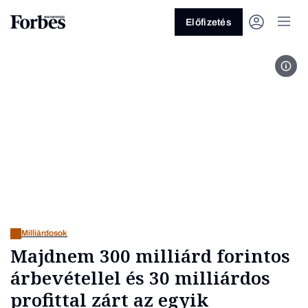
Előfizetés
Id. 
Vagy fedezze fel a következő
témákat
Üzlet
Pénz
Zöld
Legyél jobb!
Milliárdosok
Majdnem 300 milliárd forintos
árbevétellel és 30 milliárdos
profittal zárt az egyik