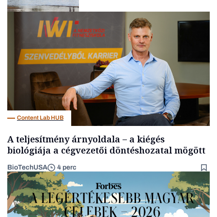
Energia
Content Lab HUB
A teljesítmény árnyoldala – a kiégés
biológiája a cégvezetői döntéshozatal mögött
BioTechUSA
4 perc