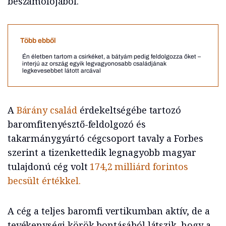
beszámolójából.
Több ebből
Én életben tartom a csirkéket, a bátyám pedig feldolgozza őket –
interjú az ország egyik legvagyonosabb családjának
legkevesebbet látott arcával
A
Bárány család
érdekeltségébe tartozó
baromfitenyésztő-feldolgozó és
takarmánygyártó cégcsoport tavaly a Forbes
szerint a tizenkettedik legnagyobb magyar
tulajdonú cég volt
174,2 milliárd forintos
becsült értékkel.
A cég a teljes baromfi vertikumban aktív, de a
tevékenységi körök bontásából látszik, hogy a