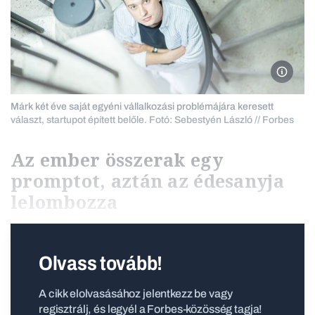
Fotó: S
Márk két éve saját egyéni vállalkozási problémájára keresett
választ, startupot épített belőle. Fotó: Sebestyén László // Forbes
Az ember összerak egy
promptot, aztán az édesanyja
lelombozza
Olvass tovább!
A cikk elolvasásához jelentkezz be vagy
regisztrálj, és legyél a Forbes-közösség tagja!