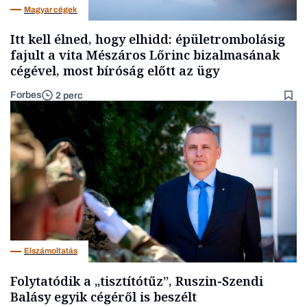
Magyar cégek
Itt kell élned, hogy elhidd: épületrombolásig
fajult a vita Mészáros Lőrinc bizalmasának
cégével, most bíróság előtt az ügy
Forbes
2 perc
Elszámoltatás
Folytatódik a „tisztítótűz”, Ruszin-Szendi
Balásy egyik cégéről is beszélt