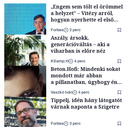
„Engem sem tölt el örömmel
a helyzet” – Vitézy arról,
hogyan nyerhette el első
tenderét Mészárosék cége a
Forbes
2 perc
Tisza-kormány alatt
Aszály, ársokk,
generációváltás – aki a
viharban is előre néz
K&amp;H
4 perc
Elszámoltatás
Beton.Hofi: Mindenki sokat
mondott már abban
a pillanatban, úgyhogy én
a legsarkosabb
Vaszkó Iván
4 perc
gondolataimat akartam
TÁMOGATÓI
Tippelj, idén hány látogatót
TARTALOM
kimondani
várnak naponta a Szigetre
Forbes
3 perc