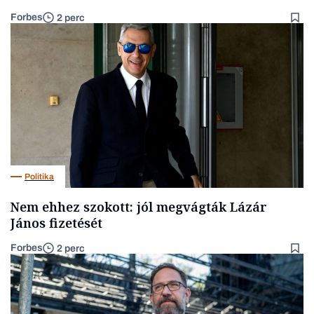
Forbes
2 perc
Politika
Nem ehhez szokott: jól megvágták Lázár
János fizetését
Forbes
2 perc