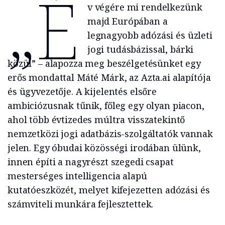
„É
v végére mi rendelkezünk
majd Európában a
legnagyobb adózási és üzleti
jogi tudásbázissal, bárki
közül” – alapozza meg beszélgetésünket egy
erős mondattal Máté Márk, az Azta.ai alapítója
és ügyvezetője. A kijelentés elsőre
ambiciózusnak tűnik, főleg egy olyan piacon,
ahol több évtizedes múltra visszatekintő
nemzetközi jogi adatbázis-szolgáltatók vannak
jelen. Egy óbudai közösségi irodában ülünk,
innen építi a nagyrészt szegedi csapat
mesterséges intelligencia alapú
kutatóeszközét, melyet kifejezetten adózási és
számviteli munkára fejlesztettek.