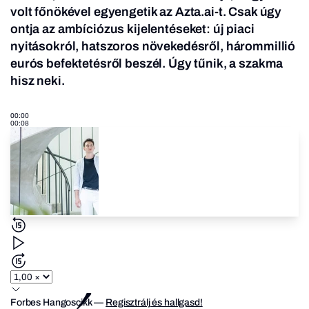
volt főnökével egyengetik az Azta.ai-t. Csak úgy
ontja az ambíciózus kijelentéseket: új piaci
nyitásokról, hatszoros növekedésről, hárommillió
eurós befektetésről beszél.
Úgy tűnik, a szakma
hisz neki.
00:00
00:08
Forbes Hangoscikk
—
Regisztrálj és hallgasd!