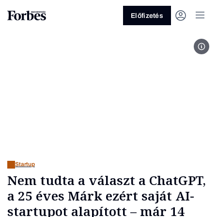
Előfizetés
Fotó
Vagy fedezze fel a következő
témákat
Üzlet
Pénz
Zöld
Legyél jobb!
Startup
Nem tudta a választ a ChatGPT,
a 25 éves Márk ezért saját AI-
startupot alapított – már 14