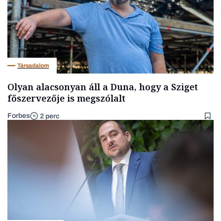
Társadalom
Olyan alacsonyan áll a Duna, hogy a Sziget
főszervezője is megszólalt
Forbes
2 perc