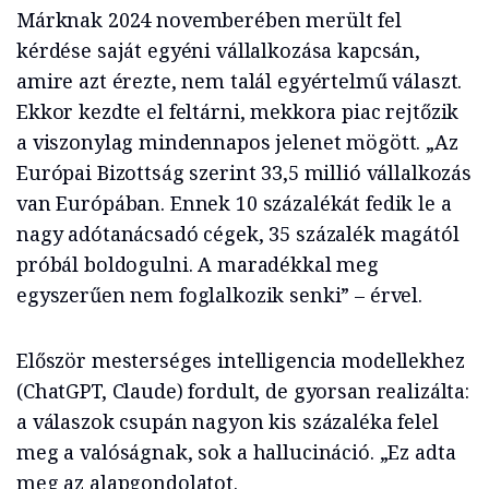
Márknak 2024 novemberében merült fel
kérdése saját egyéni vállalkozása kapcsán,
amire azt érezte, nem talál egyértelmű választ.
Ekkor kezdte el feltárni, mekkora piac rejtőzik
a viszonylag mindennapos jelenet mögött. „Az
Európai Bizottság szerint 33,5 millió vállalkozás
van Európában. Ennek 10 százalékát fedik le a
nagy adótanácsadó cégek, 35 százalék magától
próbál boldogulni. A maradékkal meg
egyszerűen nem foglalkozik senki” – érvel.
Először mesterséges intelligencia modellekhez
(ChatGPT, Claude) fordult, de gyorsan realizálta:
a válaszok csupán nagyon kis százaléka felel
meg a valóságnak, sok a hallucináció. „Ez adta
meg az alapgondolatot.