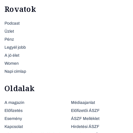
Rovatok
Podcast
Üzlet
Pénz
Legyél jobb
A jó élet
Women
Napi címlap
Oldalak
A magazin
Médiaajanlat
Előfizetés
Előfizetői ÁSZF
Esemény
ÁSZF Melléklet
Kapcsolat
Hirdetési ÁSZF