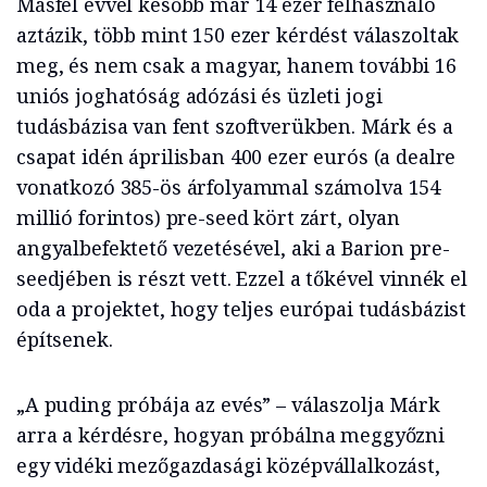
Másfél évvel később már 14 ezer felhasználó
aztázik, több mint 150 ezer kérdést válaszoltak
meg, és nem csak a magyar, hanem további 16
uniós joghatóság adózási és üzleti jogi
tudásbázisa van fent szoftverükben. Márk és a
csapat idén áprilisban 400 ezer eurós (a dealre
vonatkozó 385-ös árfolyammal számolva 154
millió forintos) pre-seed kört zárt, olyan
angyalbefektető vezetésével, aki a Barion pre-
seedjében is részt vett. Ezzel a tőkével vinnék el
oda a projektet, hogy teljes európai tudásbázist
építsenek.
„A puding próbája az evés” – válaszolja Márk
arra a kérdésre, hogyan próbálna meggyőzni
egy vidéki mezőgazdasági középvállalkozást,