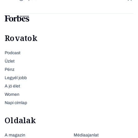
Rovatok
Podcast
Üzlet
Pénz
Legyél jobb
A jó élet
Women
Napi címlap
Oldalak
A magazin
Médiaajanlat