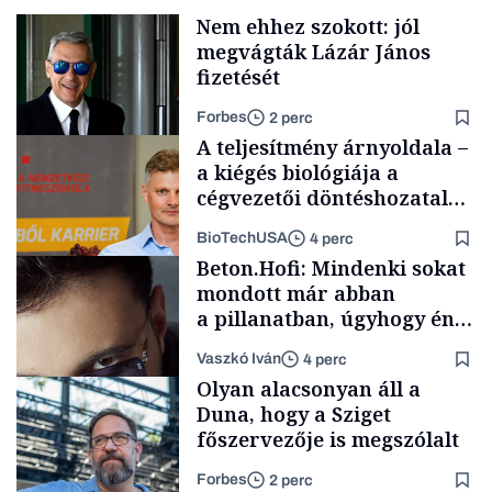
Nem ehhez szokott: jól
megvágták Lázár János
fizetését
Forbes
2 perc
A teljesítmény árnyoldala –
a kiégés biológiája a
cégvezetői döntéshozatal
mögött
BioTechUSA
4 perc
Politika
Beton.Hofi: Mindenki sokat
mondott már abban
a pillanatban, úgyhogy én
a legsarkosabb
Vaszkó Iván
4 perc
gondolataimat akartam
Content Lab HUB
Olyan alacsonyan áll a
kimondani
Duna, hogy a Sziget
főszervezője is megszólalt
Forbes
2 perc