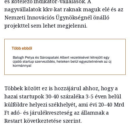
és kötelező indikátor-vállalások. A
nagyvállalatok kkv-kat raknak maguk elé és az
Nemzeti Innovációs Ügynökségnél önálló
projekttel sem lehet megjelenni.
Több ebből
Balogh Petya és Sárospataki Albert vezetésével létrejött egy
újabb startup szerveződés, heteken belül egyeztetnének az új
kormánnyal
Többek között ez is hozzájárul ahhoz, hogy a
hazai startupok 30-40 százaléka 3-5 éven belül
külföldre helyezi székhelyét, ami évi 20–40 Mrd
Ft adó- és járulékveszteség az államnak a
Restart következtetése szerint.