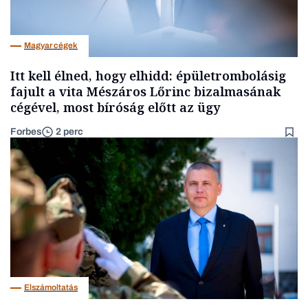
Magyar cégek
Itt kell élned, hogy elhidd: épületrombolásig
fajult a vita Mészáros Lőrinc bizalmasának
cégével, most bíróság előtt az ügy
Forbes
2 perc
Elszámoltatás