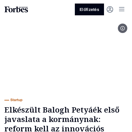
Előfizetés
Kép 
Vagy fedezze fel a következő
témákat
Üzlet
Pénz
Zöld
Legyél jobb!
Startup
Elkészült Balogh Petyáék első
javaslata a kormánynak:
reform kell az innovációs