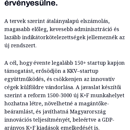
érvényesülne.
A tervek szerint átalányalapú elszámolás,
magasabb előleg, kevesebb adminisztráció és
lazább indikátorkötelezettségek jellemeznék az
új rendszert.
A cél, hogy évente legalább 150+ startup kapjon
támogatást, erősödjön a KKV–startup
együttműködés, és csökkenjen az innovatív
cégek külföldre vándorlása. A javaslat készítői
szerint a reform 1500-3000 új K+F munkahelyet
hozhatna létre, növelhetné a magántőke-
beáramlást, és javíthatná Magyarország
innovációs teljesítményét, beleértve a GDP-
arányos K+F kiadások emelkedését is.