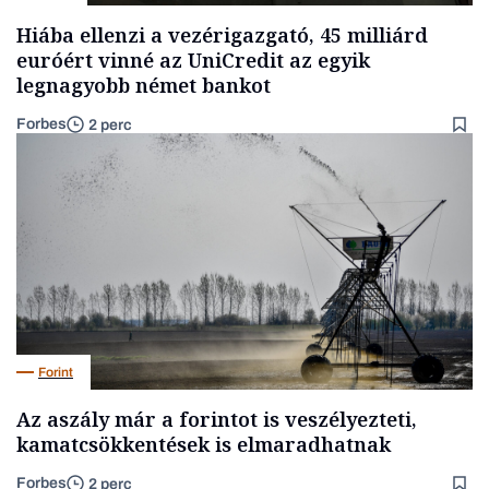
Hiába ellenzi a vezérigazgató, 45 milliárd
euróért vinné az UniCredit az egyik
legnagyobb német bankot
Forbes
2 perc
Forint
Az aszály már a forintot is veszélyezteti,
kamatcsökkentések is elmaradhatnak
Forbes
2 perc