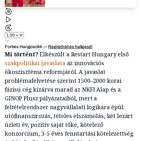
Forbes Hangoscikk
—
Regisztrálj és hallgasd!
Mi történt?
Elkészült a Restart Hungary első
szakpolitikai javaslata
az innovációs
ökoszisztéma reformjáról. A javaslat
problémafelvetése szerint 1500–2000 korai
fázisú cég kizárva marad az NKFI Alap és a
GINOP Plusz pályázataiból, mert a
feltételrendszer nagyvállalati logikára épül:
utófinanszírozás, tételes elszámolás, két lezárt
üzleti év, pozitív saját tőke, kötelező
konzorcium, 3-5 éves fenntartási kötelezettség