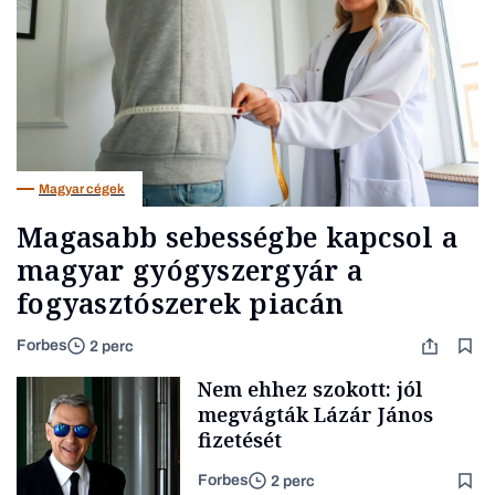
Magyar cégek
Magasabb sebességbe kapcsol a
magyar gyógyszergyár a
fogyasztószerek piacán
Forbes
2 perc
Nem ehhez szokott: jól
megvágták Lázár János
fizetését
Forbes
2 perc