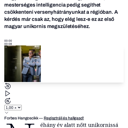
mesterséges intelligencia pedig segíthet
csökkenteni versenyhátrányunkat a régióban. A
kérdés már csak az, hogy elég lesz-e ez az első
magyar unikornis megszületéséhez.
00:00
00:08
Forbes Hangoscikk
—
Regisztrálj és hallgasd!
éhány év alatt nőtt unikornissá