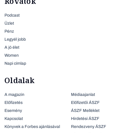
Rovatok
Podcast
Üzlet
Pénz
Legyél jobb
A jó élet
Women
Napi címlap
Oldalak
A magazin
Médiaajanlat
Előfizetés
Előfizetői ÁSZF
Esemény
ÁSZF Melléklet
Kapcsolat
Hirdetési ÁSZF
Könyvek a Forbes ajánlásával
Rendezveny ÁSZF