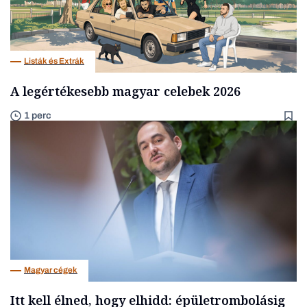
Listák és Extrák
A legértékesebb magyar celebek 2026
1 perc
Magyar cégek
Itt kell élned, hogy elhidd: épületrombolásig