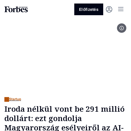
Előfizetés
Fotó
Vagy fedezze fel a következő
témákat
Üzlet
Pénz
Zöld
Legyél jobb!
Startup
Iroda nélkül vont be 291 millió
dollárt: ezt gondolja
Magyarország esélyeiről az AI-