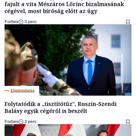
fajult a vita Mészáros Lőrinc bizalmasának
cégével, most bíróság előtt az ügy
Forbes
2 perc
Elszámoltatás
Folytatódik a „tisztítótűz”, Ruszin-Szendi
Balásy egyik cégéről is beszélt
Forbes
2 perc