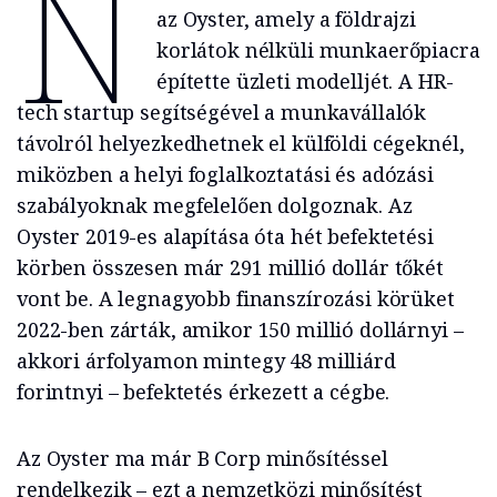
N
az Oyster, amely a földrajzi
korlátok nélküli munkaerőpiacra
építette üzleti modelljét. A HR-
tech startup segítségével a munkavállalók
távolról helyezkedhetnek el külföldi cégeknél,
miközben a helyi foglalkoztatási és adózási
szabályoknak megfelelően dolgoznak. Az
Oyster 2019-es alapítása óta hét befektetési
körben összesen már 291 millió dollár tőkét
vont be. A legnagyobb finanszírozási körüket
2022-ben zárták, amikor 150 millió dollárnyi –
akkori árfolyamon mintegy 48 milliárd
forintnyi – befektetés érkezett a cégbe.
Az Oyster ma már B Corp minősítéssel
rendelkezik – ezt a nemzetközi minősítést