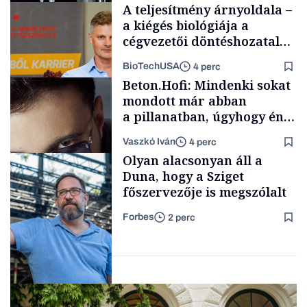
A teljesítmény árnyoldala –
a kiégés biológiája a
cégvezetői döntéshozatal
mögött
BioTechUSA
4 perc
Politika
Beton.Hofi: Mindenki sokat
mondott már abban
a pillanatban, úgyhogy én
a legsarkosabb
Vaszkó Iván
4 perc
gondolataimat akartam
Content Lab HUB
Olyan alacsonyan áll a
kimondani
Duna, hogy a Sziget
főszervezője is megszólalt
Forbes
2 perc
Forbes-sztori
Társadalom