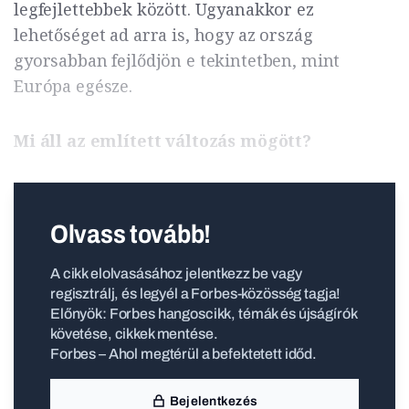
legfejlettebbek között. Ugyanakkor ez
lehetőséget ad arra is, hogy az ország
gyorsabban fejlődjön e tekintetben, mint
Európa egésze.
Mi áll az említett változás mögött?
Olvass tovább!
A cikk elolvasásához jelentkezz be vagy
regisztrálj, és legyél a Forbes-közösség tagja!
Előnyök: Forbes hangoscikk, témák és újságírók
követése, cikkek mentése.
Forbes – Ahol megtérül a befektetett időd.
Bejelentkezés