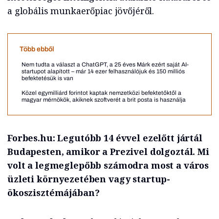
a globális munkaerőpiac jövőjéről.
Több ebből
Nem tudta a választ a ChatGPT, a 25 éves Márk ezért saját AI-
startupot alapított – már 14 ezer felhasználójuk és 150 milliós
befektetésük is van
Közel egymilliárd forintot kaptak nemzetközi befektetőktől a
magyar mérnökök, akiknek szoftverét a brit posta is használja
Forbes.hu:
Legutóbb 14 évvel ezelőtt jártál
Budapesten, amikor a Prezivel dolgoztál. Mi
volt a legmeglepőbb számodra most a város
üzleti környezetében vagy startup-
ökoszisztémájában?