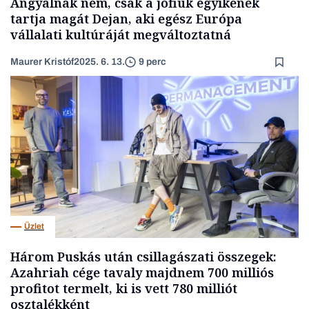
Angyalnak nem, csak a jófiúk egyikének
tartja magát Dejan, aki egész Európa
vállalati kultúráját megváltoztatná
Maurer Kristóf
2025. 6. 13.
9 perc
Üzlet
Három Puskás után csillagászati összegek:
Azahriah cége tavaly majdnem 700 milliós
profitot termelt, ki is vett 780 milliót
osztalékként