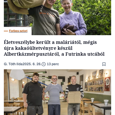
Forbes-sztori
Életveszélybe került a maláriától, mégis
újra kakaóültetvényre készül
Albertkázmérpusztáról, a Futrinka utcából
G. Tóth Ilda
2025. 6. 26.
13 perc