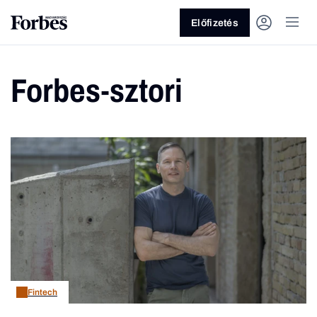
Előfizetés
Forbes-sztori
Vagy fedezze fel a következő
témákat
Üzlet
Pénz
Zöld
Legyél jobb!
Fintech