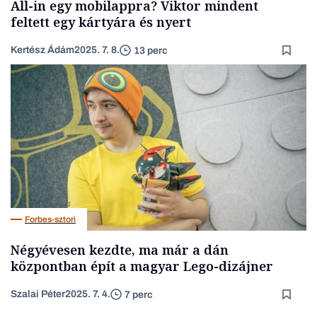
All-in egy mobilappra? Viktor mindent
feltett egy kártyára és nyert
Kertész Ádám
2025. 7. 8.
13 perc
Forbes-sztori
Négyévesen kezdte, ma már a dán
központban épít a magyar Lego-dizájner
Szalai Péter
2025. 7. 4.
7 perc