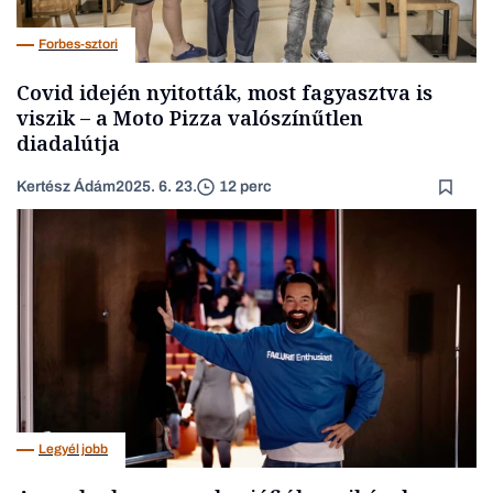
Forbes-sztori
Covid idején nyitották, most fagyasztva is
viszik – a Moto Pizza valószínűtlen
diadalútja
Kertész Ádám
2025. 6. 23.
12 perc
Legyél jobb