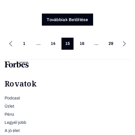
Továbbiak Betöltése
1
…
14
15
16
…
29
Rovatok
Podcast
Üzlet
Pénz
Legyél jobb
A jó élet