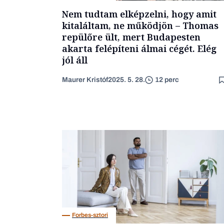
Nem tudtam elképzelni, hogy amit
kitaláltam, ne működjön – Thomas
repülőre ült, mert Budapesten
akarta felépíteni álmai cégét. Elég
jól áll
Maurer Kristóf
2025. 5. 28.
12 perc
Forbes-sztori