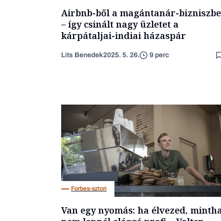
Airbnb-ből a magántanár-bizniszbe
– így csinált nagy üzletet a
kárpátaljai-indiai házaspár
Lits Benedek
2025. 5. 26.
9 perc
Forbes-sztori
Van egy nyomás: ha élvezed, minth