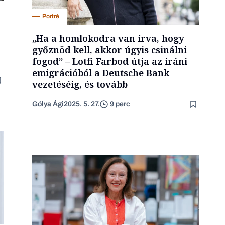
Portré
„Ha a homlokodra van írva, hogy
győznöd kell, akkor úgyis csinálni
fogod” – Lotfi Farbod útja az iráni
emigrációból a Deutsche Bank
vezetéséig, és tovább
Gólya Ági
2025. 5. 27.
9 perc