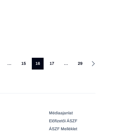
…
15
16
17
…
29
Médiaajanlat
Előfizetői ÁSZF
ÁSZF Melléklet