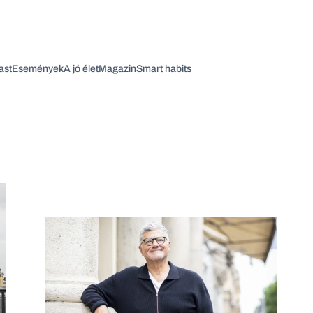
ast
Események
A jó élet
Magazin
Smart habits
Vagy fedezze fel a következő témákat
Üzlet
Pénz
Zöld
Legyél jobb!