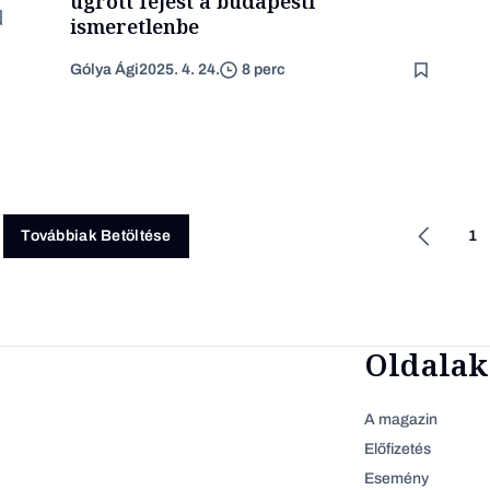
ugrott fejest a budapesti
ismeretlenbe
Gólya Ági
2025. 4. 24.
8 perc
1
Továbbiak Betöltése
Oldalak
A magazin
Előfizetés
Esemény