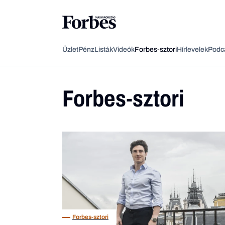
Üzlet
Pénz
Listák
Videók
Forbes-sztori
Hírlevelek
Podc
Forbes-sztori
Forbes-sztori