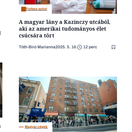
Forbes-sztori
A magyar lány a Kazinczy utcából,
aki az amerikai tudományos élet
csúcsára tört
Tóth-Biró Marianna
2025. 5. 16.
12 perc
a
Magyar cégek