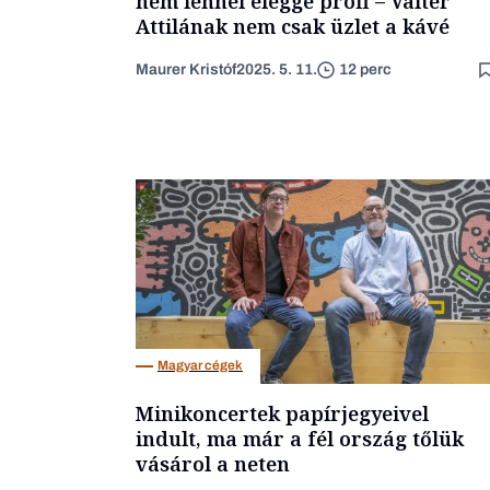
nem lennél eléggé profi – Valter
Attilának nem csak üzlet a kávé
Maurer Kristóf
2025. 5. 11.
12 perc
Magyar cégek
Minikoncertek papírjegyeivel
indult, ma már a fél ország tőlük
vásárol a neten