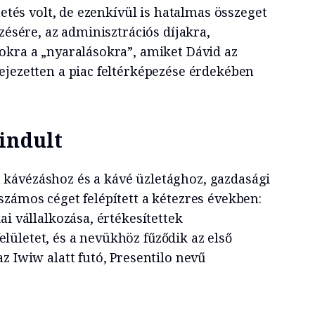
tetés volt, de ezenkívül is hatalmas összeget
ezésére, az adminisztrációs díjakra,
okra a „nyaralásokra”, amiket Dávid az
ejezetten a piac feltérképezése érdekében
indult
kávézáshoz és a kávé üzletághoz, gazdasági
számos céget felépített a kétezres években:
ai vállalkozása, értékesítettek
ületet, és a nevükhöz fűződik az első
z Iwiw alatt futó, Presentilo nevű