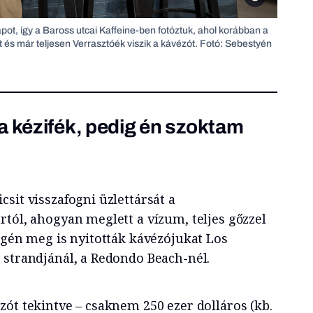
ot, így a Baross utcai Kaffeine-ben fotóztuk, ahol korábban a
lt és már teljesen Verrasztóék viszik a kávézót. Fotó: Sebestyén
a kézifék, pedig én szoktam
sit visszafogni üzlettársát a
rtól, ahogyan meglett a vízum, teljes gőzzel
égén meg is nyitották kávézójukat Los
 strandjánál, a Redondo Beach-nél.
zót tekintve – csaknem 250 ezer dolláros (kb.