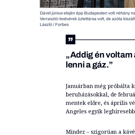
Dávid június elején épp Budapesten volt néhány nap
Verrasztó-testvérek üzlettársa volt, de azóta kiszál
László / Forbes
„Addig én voltam 
lenni a gáz.”
Januárban még próbálta kic
beruházásokkal, de februá
mentek előre, és április v
Angeles egyik leghíresebb
Mindez – szigorúan a kávé