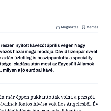
Megosztás
Mentés
 részén nyitott kávézót április végén Nagy
ávézók hazai megálmodója. Dávid tizenpár évvel
e aztán üzletileg is beszippantotta a speciality
eltségei eladása után most az Egyesült Államok
, milyen a jó európai kávé.
rén már éppen pukkantották volna a pezsgőt,
vidnak fontos hívása volt Los Angelesből. Év
s időeltolódás ide vagy oda, felvette a