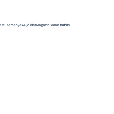
ast
Események
A jó élet
Magazin
Smart habits
Vagy fedezze fel a következő témákat
Üzlet
Pénz
Zöld
Legyél jobb!