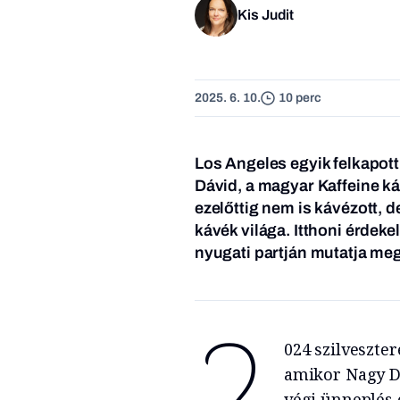
Kis Judit
2025. 6. 10.
10 perc
Los Angeles egyik felkapott
Dávid, a magyar Kaffeine k
ezelőttig nem is kávézott, d
kávék világa. Itthoni érdek
nyugati partján mutatja meg
2
024 szilveszte
amikor Nagy Dá
végi ünneplés é