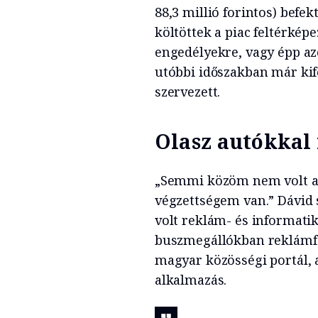
88,3 millió forintos) befek
költöttek a piac feltérkép
engedélyekre, vagy épp az
utóbbi időszakban már kif
szervezett.
Olasz autókkal 
„Semmi közöm nem volt a 
végzettségem van.” Dávid 
volt reklám- és informatik
buszmegállókban reklámfel
magyar közösségi portál, a
alkalmazás.