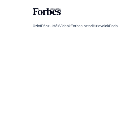
Üzlet
Pénz
Listák
Videók
Forbes-sztori
Hírlevelek
Podc