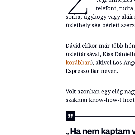
telefont, tudt
sorba, úgyhogy vagy aláí
üzlethelyiség bérleti sze
Dávid ekkor már több hóna
üzlettársával, Kiss Dániel
korábban
), akivel Los An
Espresso Bar néven.
Volt azonban egy elég nag
szakmai know-how-t hozta
„Ha nem kaptam v