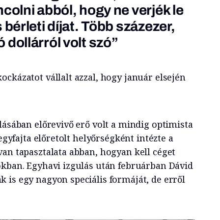
colni abból, hogy ne verjék le
 bérleti díjat. Több százezer,
dollárról volt szó”
ckázatot vállalt azzal, hogy január elsején
lásában előrevivő erő volt a mindig optimista
 egyfajta előretolt helyőrségként intézte a
van tapasztalata abban, hogyan kell céget
okban. Egyhavi izgulás után februárban Dávid
 is egy nagyon speciális formáját, de erről