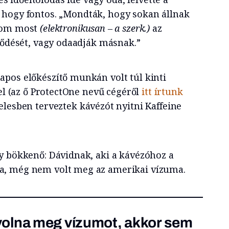
a, hogy fontos. „Mondták, hogy sokan állnak
rom most
(elektronikusan – a szerk.)
az
rződését, vagy odaadják másnak.”
pos előkészítő munkán volt túl kinti
lel (az ő ProtectOne nevű cégéről
itt írtunk
gelesben terveztek kávézót nyitni Kaffeine
y bökkenő: Dávidnak, aki a kávézóhoz a
, még nem volt meg az amerikai vízuma.
olna meg vízumot, akkor sem