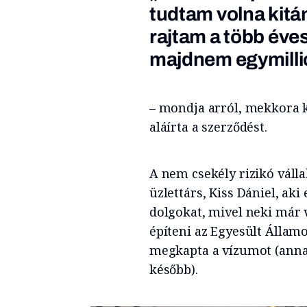
tudtam volna kitán
rajtam a több éves
majdnem egymillió 
– mondja arról, mekkora ko
aláírta a szerződést.
A nem csekély rizikó válla
üzlettárs, Kiss Dániel, aki
dolgokat, mivel neki már 
építeni az Egyesült Állam
megkapta a vízumot (annak
később).