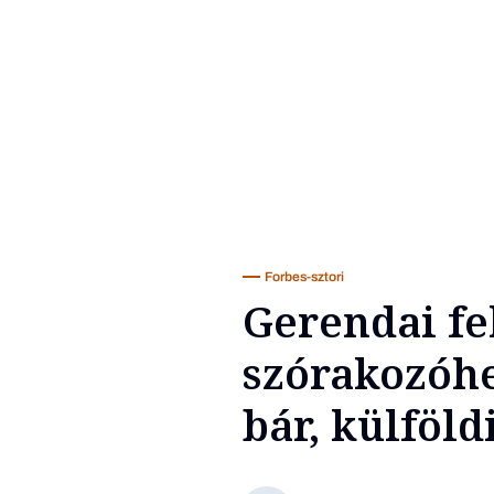
Forbes-sztori
Gerendai fel
szórakozóhe
bár, külföld