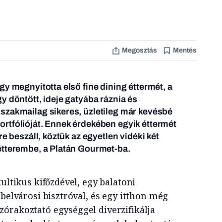
Megosztás
Mentés
gy megnyitotta első fine dining éttermét, a
y döntött, ideje gatyába ráznia és
szakmailag sikeres, üzletileg már kevésbé
rtfólióját. Ennek érdekében egyik éttermét
re beszáll, köztük az egyetlen vidéki két
étterembe, a Platán Gourmet-ba.
kultikus kifőzdével, egy balatoni
 belvárosi bisztróval, és egy itthon még
órakoztató egységgel diverzifikálja