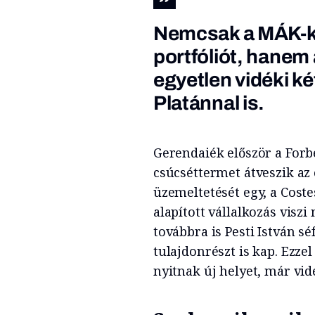
Nemcsak a MÁK-kal
portfóliót, hane
egyetlen vidéki ké
Platánnal
is.
Gerendaiék először a Forb
csúcséttermet átveszik az 
üzemeltetését egy, a Coste
alapított vállalkozás visz
továbbra is Pesti István s
tulajdonrészt is kap. Ezzel
nyitnak új helyet, már vid