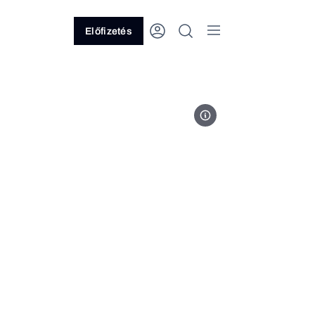
Előfizetés
Sebestyén László