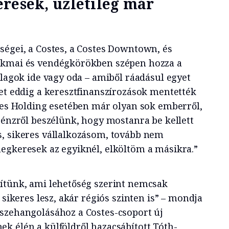
resek, üzletileg már
ségei, a Costes, a Costes Downtown, és
akmai és vendégkörökben szépen hozza a
llagok ide vagy oda – amiből ráadásul egyet
ket eddig a keresztfinanszírozások mentették
stes Holding esetében már olyan sok emberről,
pénzről beszélünk, hogy mostanra be kellett
, sikeres vállalkozásom, tovább nem
egkeresek az egyiknél, elköltöm a másikra.”
ítünk, ami lehetőség szerint nemcsak
 sikeres lesz, akár régiós szinten is” – mondja
szehangolásához a Costes-csoport új
k élén a külföldről hazacsábított Tóth-