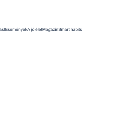
ast
Események
A jó élet
Magazin
Smart habits
Vagy fedezze fel a következő témákat
Üzlet
Pénz
Zöld
Legyél jobb!