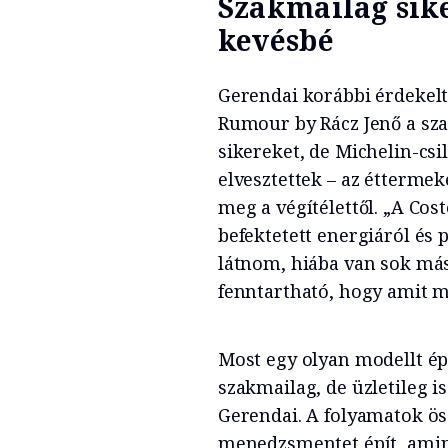
Szakmailag sike
kevésbé
Gerendai korábbi érdekelt
Rumour by Rácz Jenő a sz
sikereket, de Michelin-csi
elvesztettek – az étterme
meg a végítélettől. „A Co
befektetett energiáról és 
látnom, hiába van sok más
fenntartható, hogy amit m
Most egy olyan modellt ép
szakmailag, de üzletileg is
Gerendai. A folyamatok ös
menedzsmentet épít, amine