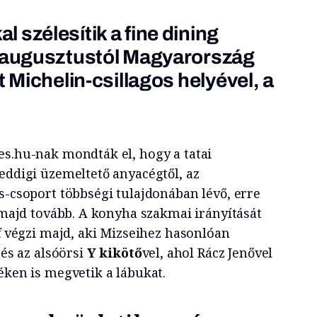
 szélesítik a fine dining
m augusztustól Magyarország
t Michelin-csillagos helyével, a
es.hu-nak mondták el, hogy a tatai
eddigi üzemeltető anyacégtől, az
s-csoport többségi tulajdonában lévő, erre
i majd tovább. A konyha szakmai irányítását
éf végzi majd, aki Mizseihez hasonlóan
 és az alsóörsi
Y kikötő
vel, ahol Rácz Jenővel
éken is megvetik a lábukat.