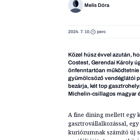
Melis Dóra
2024. 7. 10.
perc
Közel húsz évvel azután, ho
Costest, Gerendai Károly úg
önfenntartóan működtetnie 
gyümölcsöző vendéglátói po
bezárja, két top gasztrohely
Michelin-csillagos magyar 
A fine dining mellett egy 
gasztrovállalkozással, egy
kuriózumnak számító új sz