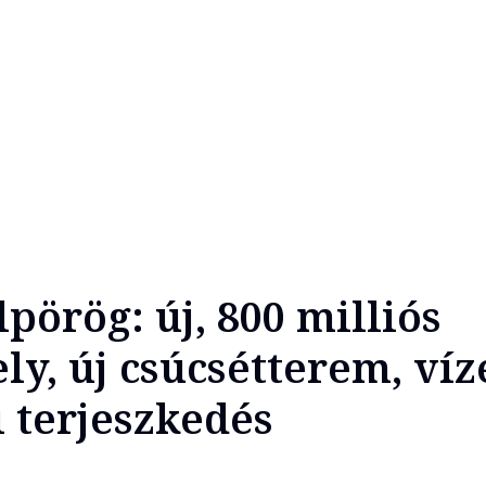
pörög: új, 800 milliós
ly, új csúcsétterem, víz
i terjeszkedés