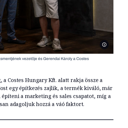
Tóth-Harsányi K
dzsmentjének vezetője és Gerendai Károly a Costes
a Costes Hungary Kft. alatt rakja össze a
t egy építkezés zajlik, a termék kiváló, már
ell építeni a marketing és sales csapatot, míg a
san adagoljuk hozzá a váó faktort.