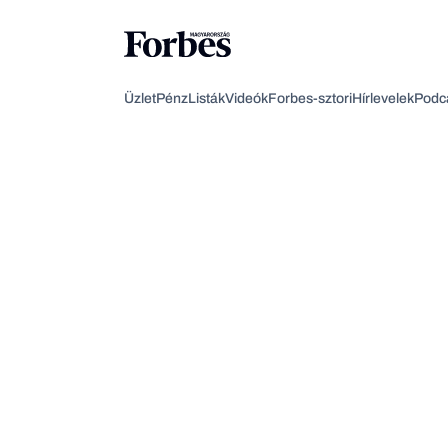
Üzlet
Pénz
Listák
Videók
Forbes-sztori
Hírlevelek
Podc