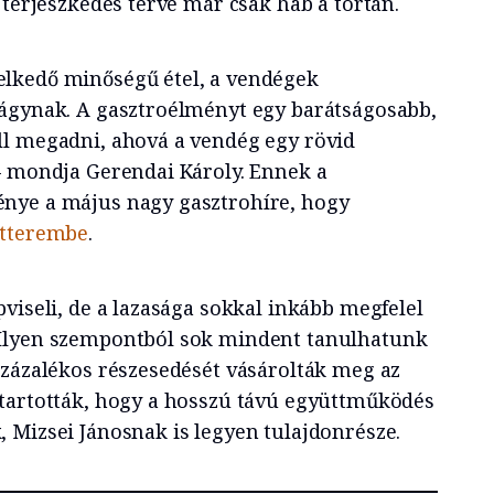
 terjeszkedés terve már csak hab a tortán.
lkedő minőségű étel, a vendégek
vágynak. A gasztroélményt egy barátságosabb,
l megadni, ahová a vendég egy rövid
– mondja Gerendai Károly. Ennek a
nye a május nagy gasztrohíre, hogy
tterembe
.
viseli, de a lazasága sokkal inkább megfelel
Ilyen szempontból sok mindent tanulhatunk
százalékos részesedését vásárolták meg az
tartották, hogy a hosszú távú együttműködés
 Mizsei Jánosnak is legyen tulajdonrésze.