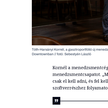
Tóth-Harsányi Kornél, a gasztroportfólió új mene
Downtownban // fotó: Sebestyén László
Kornél a menedzsmentcég, 
menedzsmentcsapatot. „Mos
csak el kell adni, és fel k
szoftverrészhez folyamato