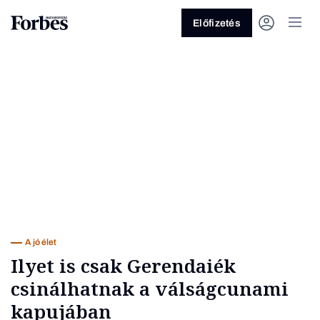
Előfizetés
Vagy fedezze fel a következő
témákat
Üzlet
Pénz
Zöld
Legyél jobb!
A jó élet
Ilyet is csak Gerendaiék
csinálhatnak a válságcunami
kapujában