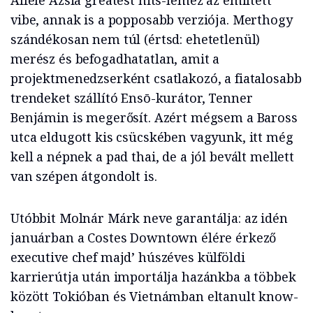
Afféle Ázsia greatest hits-lemez az említett
vibe, annak is a popposabb verziója. Merthogy
szándékosan nem túl (értsd: ehetetlenül)
merész és befogadhatatlan, amit a
projektmenedzserként csatlakozó, a fiatalosabb
trendeket szállító Ensō-kurátor, Tenner
Benjámin is megerősít. Azért mégsem a Baross
utca eldugott kis csücskében vagyunk, itt még
kell a népnek a pad thai, de a jól bevált mellett
van szépen átgondolt is.
Utóbbit Molnár Márk neve garantálja: az idén
januárban a Costes Downtown élére érkező
executive chef majd’ húszéves külföldi
karrierútja után importálja hazánkba a többek
között Tokióban és Vietnámban eltanult know-