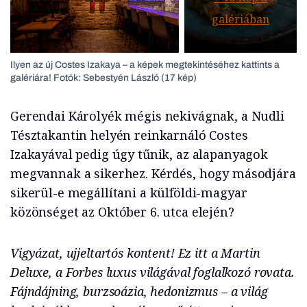
galériában
Ilyen az új Costes Izakaya – a képek megtekintéséhez kattints a
galériára! Fotók: Sebestyén László (17 kép)
Gerendai Károlyék mégis nekivágnak, a Nudli
Tésztakantin helyén reinkarnáló Costes
Izakayával pedig úgy tűnik, az alapanyagok
megvannak a sikerhez. Kérdés, hogy másodjára
sikerül-e megállítani a külföldi-magyar
közönséget az Október 6. utca elején?
Vigyázat, ujjeltartós kontent! Ez itt a Martin
Deluxe, a Forbes luxus világával foglalkozó rovata.
Fájndájning, burzsoázia, hedonizmus – a világ