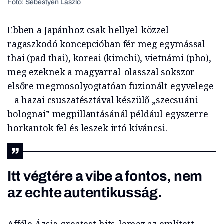
Fotó: Sebestyén László
Ebben a Japánhoz csak hellyel-közzel
ragaszkodó koncepcióban fér meg egymással
thai (pad thai), koreai (kimchi), vietnámi (pho),
meg ezeknek a magyarral-olasszal sokszor
elsőre megmosolyogtatóan fuzionált egyvelege
– a hazai csuszatésztával készülő „szecsuáni
bolognai” megpillantásánál például egyszerre
horkantok fel és leszek irtó kíváncsi.
Itt végtére a vibe a fontos, nem
az echte autentikusság.