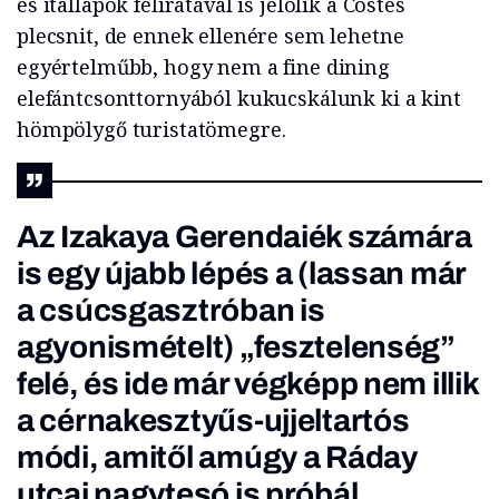
és itallapok feliratával is jelölik a Costes
plecsnit, de ennek ellenére sem lehetne
egyértelműbb, hogy nem a fine dining
elefántcsonttornyából kukucskálunk ki a kint
hömpölygő turistatömegre.
Az Izakaya Gerendaiék számára
is egy újabb lépés a (lassan már
a csúcsgasztróban is
agyonismételt) „fesztelenség”
felé, és ide már végképp nem illik
a cérnakesztyűs-ujjeltartós
módi, amitől amúgy a Ráday
utcai nagytesó is próbál