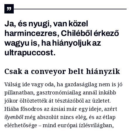
Ja, és nyugi, van közel
harmincezres, Chiléből érkező
wagyu is, ha hiányoljuk az
ultrapuccost.
Csak a conveyor belt hiányzik
Válság ide vagy oda, ha gazdaságilag nem is jó
pillanatban, gasztronómiailag annál inkább
jókor öltöztették át tésztázóból az üzletet.
Hiába fősodros az ázsiai már egy ideje, azért
ilyenből
még abszolút nincs elég, és az étlap
elérhetősége – mind európai ízlésvilágban,