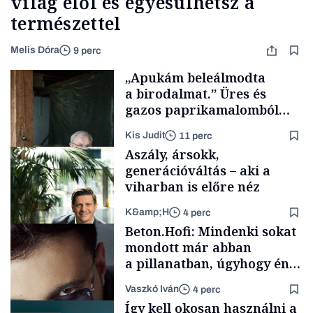
világ elől és egyesülhetsz a
természettel
Melis Dóra
9 perc
„Apukám beleálmodta
a birodalmat.” Üres és
gazos paprikamalomból
lett az igazi családi
Kis Judit
11 perc
fűszersztori
Aszály, ársokk,
generációváltás – aki a
viharban is előre néz
K&amp;H
4 perc
Családi
Beton.Hofi: Mindenki sokat
vállalkozások
mondott már abban
a pillanatban, úgyhogy én
a legsarkosabb
Vaszkó Iván
4 perc
gondolataimat akartam
TÁMOGATÓI
Így kell okosan használni a
TARTALOM
kimondani