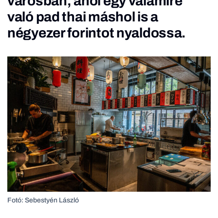
városban, ahol egy valamire
való pad thai máshol is a
négyezer forintot nyaldossa.
Fotó: Sebestyén László