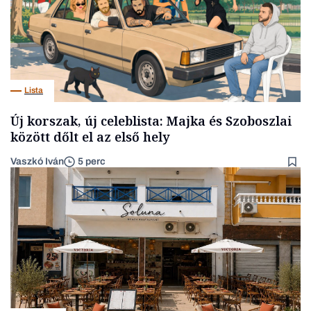
Lista
Új korszak, új celeblista: Majka és Szoboszlai
között dőlt el az első hely
Vaszkó Iván
5 perc