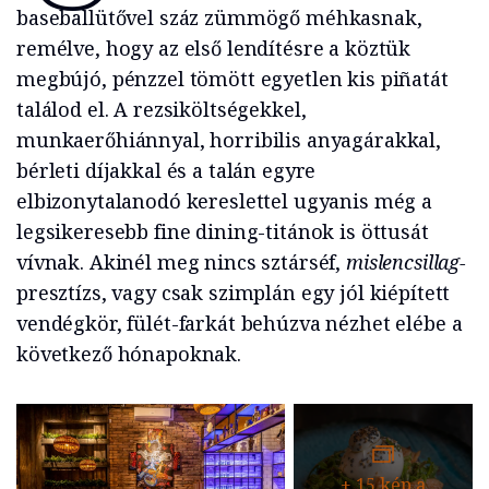
baseballütővel száz zümmögő méhkasnak,
remélve, hogy az első lendítésre a köztük
megbújó, pénzzel tömött egyetlen kis piñatát
találod el. A rezsiköltségekkel,
munkaerőhiánnyal, horribilis anyagárakkal,
bérleti díjakkal és a talán egyre
elbizonytalanodó kereslettel ugyanis még a
legsikeresebb fine dining-titánok is öttusát
vívnak. Akinél meg nincs sztárséf,
mislencsillag-
presztízs, vagy csak szimplán egy jól kiépített
vendégkör, fülét-farkát behúzva nézhet elébe a
következő hónapoknak.
+
15
kép a