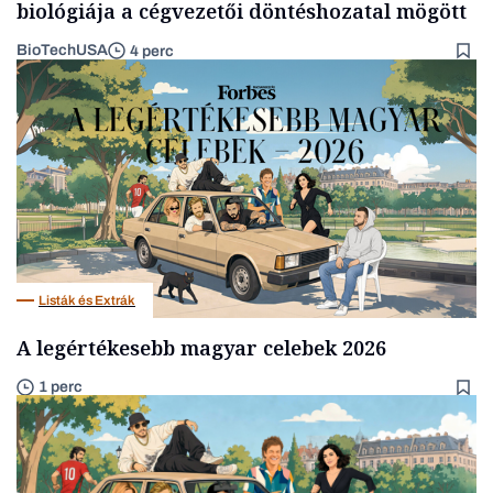
biológiája a cégvezetői döntéshozatal mögött
BioTechUSA
4 perc
Listák és Extrák
A legértékesebb magyar celebek 2026
1 perc