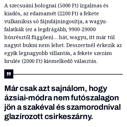
A szecsuáni bolognai (5000 Ft) izgalmas és
kiadós, az edamamét (2200 Ft) a fekete
vulkanikus só fájndájningosítja, a wagyu-
falatkák (ez a legdrágább, 9900-29000
húsrésztől függően)… hát, wagyu, itt már túl
nagyot bukni nem lehet. Desszertnél érkezik az
egyik legnagyobb villantás, a fekete szezám
brulée (2000 Ft) kiemelkedő választás.
Már csak azt sajnálom, hogy
ázsiai-módra nem futószalagon
jön a szakéval és szamorodnival
glazírozott csirkeszárny.