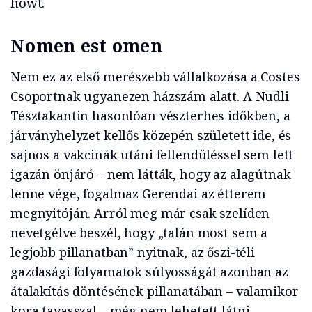
howt.
Nomen est omen
Nem ez az első merészebb vállalkozása a Costes
Csoportnak ugyanezen házszám alatt. A Nudli
Tésztakantin hasonlóan vészterhes időkben, a
járványhelyzet kellős közepén született ide, és
sajnos a vakcinák utáni fellendüléssel sem lett
igazán önjáró – nem látták, hogy az alagútnak
lenne vége, fogalmaz Gerendai az étterem
megnyitóján. Arról meg már csak szelíden
nevetgélve beszél, hogy „talán most sem a
legjobb pillanatban” nyitnak, az őszi-téli
gazdasági folyamatok súlyosságát azonban az
átalakítás döntésének pillanatában – valamikor
kora tavasszal – még nem lehetett látni.