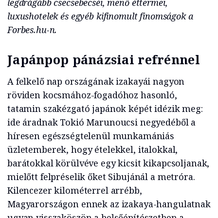
legdrágább csecsebecséi, menő éttermei,
luxushotelek és egyéb kifinomult finomságok a
Forbes.hu-n.
Japánpop pánázsiai refrénnel
A felkelő nap országának izakayái nagyon
röviden kocsmához-fogadóhoz hasonló,
tatamin szakézgató japánok képét idézik meg:
ide áradnak Tokió Marunoucsi negyedéből a
híresen egészségtelenül munkamániás
üzletemberek, hogy ételekkel, italokkal,
barátokkal körülvéve egy kicsit kikapcsoljanak,
mielőtt felpréselik őket Sibujánál a metróra.
Kilencezer kilométerrel arrébb,
Magyarországon ennek az izakaya-hangulatnak
ugyan visszaköszön a belsőépítészetben a