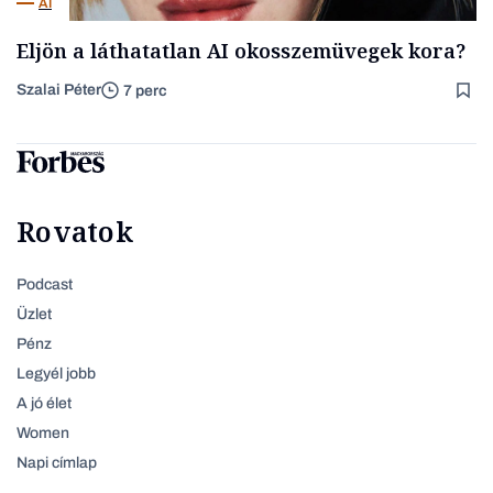
AI
Eljön a láthatatlan AI okosszemüvegek kora?
Szalai Péter
7 perc
Rovatok
Podcast
Üzlet
Pénz
Legyél jobb
A jó élet
Women
Napi címlap