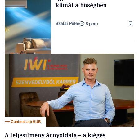
klímát a hőségben
Szalai Péter
5 perc
Forbes-sztori
Tech
Content Lab HUB
A teljesítmény árnyoldala – a kiégés