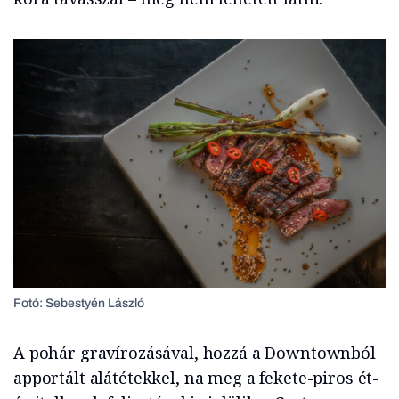
Fotó: Sebestyén László
A pohár gravírozásával, hozzá a Downtownból
apportált alátétekkel, na meg a fekete-piros ét-