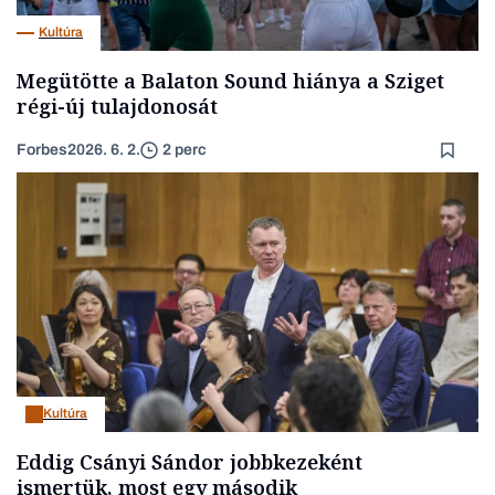
Kultúra
Megütötte a Balaton Sound hiánya a Sziget
régi-új tulajdonosát
Forbes
2026. 6. 2.
2 perc
Kultúra
Eddig Csányi Sándor jobbkezeként
ismertük, most egy második