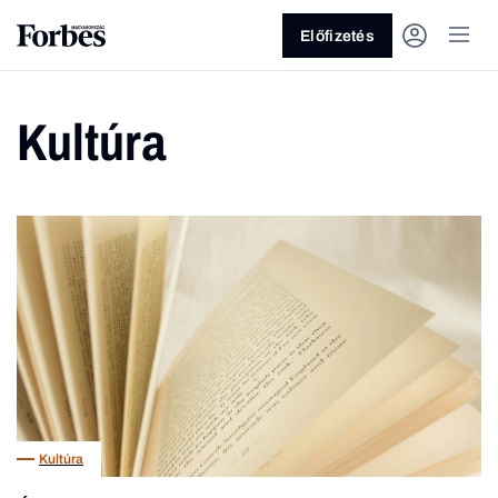
Előfizetés
Kultúra
Vagy fedezze fel a következő
témákat
Üzlet
Pénz
Zöld
Legyél jobb!
Kultúra