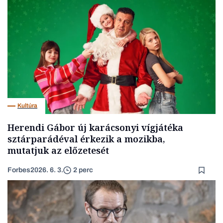
Kultúra
Herendi Gábor új karácsonyi vígjátéka
sztárparádéval érkezik a mozikba,
mutatjuk az előzetesét
Forbes
2026. 6. 3.
2 perc