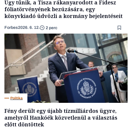
Úgy tűnik, a Tisza rákanyarodott a Fidesz
fóliatörvényének bezúzására, egy
könyvkiadó üdvözli a kormány bejelentéseit
Forbes
2026. 6. 12.
2 perc
Politika
Fény derült egy újabb tízmilliárdos ügyre,
amelyről Hankóék közvetlenül a választás
előtt döntöttek