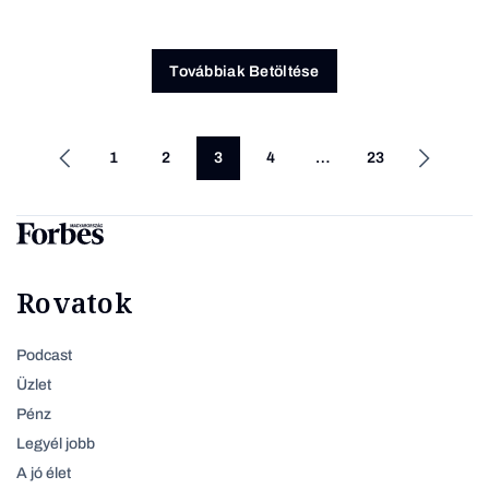
Továbbiak Betöltése
1
2
3
4
…
23
Rovatok
Podcast
Üzlet
Pénz
Legyél jobb
A jó élet