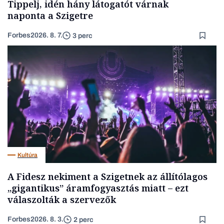
Tippelj, idén hány látogatót várnak
naponta a Szigetre
Forbes
2026. 8. 7.
3 perc
Kultúra
A Fidesz nekiment a Szigetnek az állítólagos
„gigantikus” áramfogyasztás miatt – ezt
válaszolták a szervezők
Forbes
2026. 8. 3.
2 perc