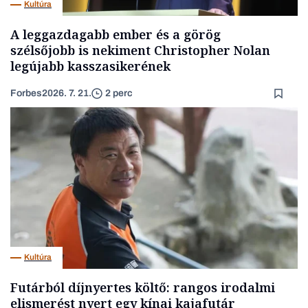
Kultúra
A leggazdagabb ember és a görög
szélsőjobb is nekiment Christopher Nolan
legújabb kasszasikerének
Forbes
2026. 7. 21.
2 perc
Kultúra
Futárból díjnyertes költő: rangos irodalmi
elismerést nyert egy kínai kajafutár