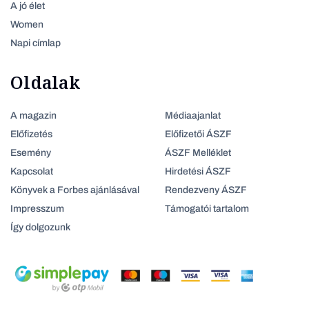
A jó élet
Women
Napi címlap
Oldalak
A magazin
Médiaajanlat
Előfizetés
Előfizetői ÁSZF
Esemény
ÁSZF Melléklet
Kapcsolat
Hirdetési ÁSZF
Könyvek a Forbes ajánlásával
Rendezveny ÁSZF
Impresszum
Támogatói tartalom
Így dolgozunk