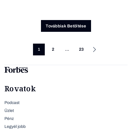
Továbbiak Betöltése
1
2
…
23
Rovatok
Podcast
Üzlet
Pénz
Legyél jobb