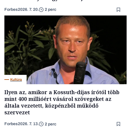
Forbes
2026. 7. 20.
2 perc
Kultúra
Ilyen az, amikor a Kossuth-díjas írótól több
mint 400 millióért vásárol szövegeket az
általa vezetett, közpénzből működő
szervezet
Forbes
2026. 7. 13.
2 perc