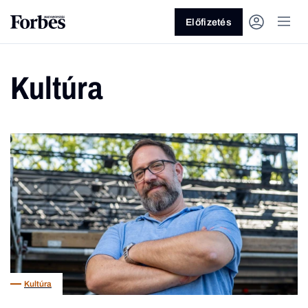
Előfizetés
Kultúra
Vagy fedezze fel a következő
témákat
Üzlet
Pénz
Zöld
Legyél jobb!
Kultúra