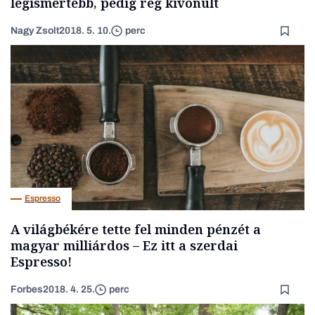
legismertebb, pedig rég kivonult
Nagy Zsolt
2018. 5. 10.
perc
Espresso
A világbékére tette fel minden pénzét a
magyar milliárdos – Ez itt a szerdai
Espresso!
Forbes
2018. 4. 25.
perc