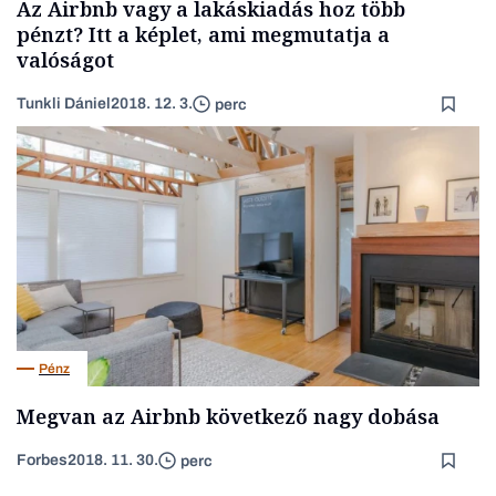
Az Airbnb vagy a lakáskiadás hoz több
pénzt? Itt a képlet, ami megmutatja a
valóságot
Tunkli Dániel
2018. 12. 3.
perc
Pénz
Megvan az Airbnb következő nagy dobása
Forbes
2018. 11. 30.
perc