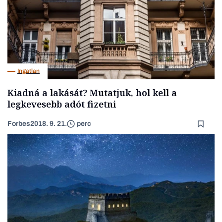
Ingatlan
Kiadná a lakását? Mutatjuk, hol kell a
legkevesebb adót fizetni
Forbes
2018. 9. 21.
perc