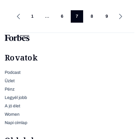
1
…
6
7
8
9
Rovatok
Podcast
Üzlet
Pénz
Legyél jobb
A jó élet
Women
Napi címlap