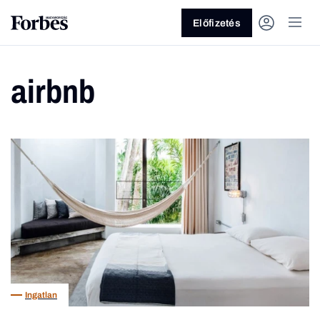
Előfizetés
airbnb
Vagy fedezze fel a következő
témákat
Üzlet
Pénz
Zöld
Legyél jobb!
Ingatlan