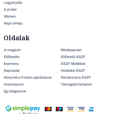
Legyél jobb
A jó élet
Women
Napi címlap
Oldalak
A magazin
Médiaajanlat
Előfizetés
Előfizetői ÁSZF
Esemény
ÁSZF Melléklet
Kapcsolat
Hirdetési ÁSZF
Könyvek a Forbes ajánlásával
Rendezveny ÁSZF
Impresszum
Támogatói tartalom
Így dolgozunk