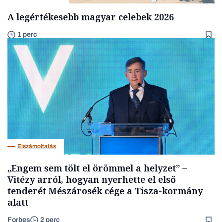
A legértékesebb magyar celebek 2026
1 perc
Elszámoltatás
„Engem sem tölt el örömmel a helyzet” –
Vitézy arról, hogyan nyerhette el első
tenderét Mészárosék cége a Tisza-kormány
alatt
Forbes
2 perc