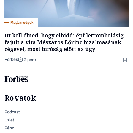
Magyar cégek
Itt kell élned, hogy elhidd: épületrombolásig
fajult a vita Mészáros Lőrinc bizalmasának
cégével, most bíróság előtt az ügy
Forbes
2 perc
Rovatok
Podcast
Üzlet
Pénz