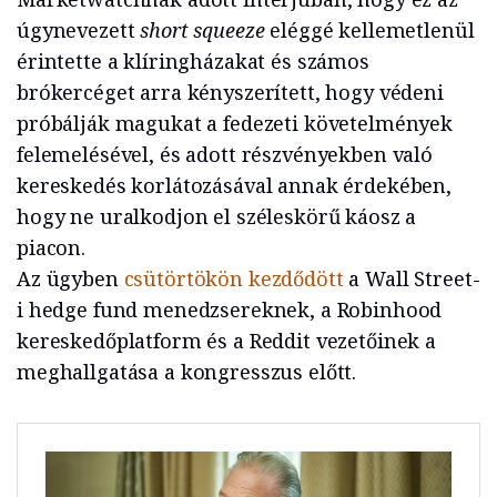
úgynevezett
short squeeze
eléggé kellemetlenül
érintette a klíringházakat és számos
brókercéget arra kényszerített, hogy védeni
próbálják magukat a fedezeti követelmények
felemelésével, és adott részvényekben való
kereskedés korlátozásával annak érdekében,
hogy ne uralkodjon el széleskörű káosz a
piacon.
Az ügyben
csütörtökön kezdődött
a Wall Street-
i hedge fund menedzsereknek, a Robinhood
kereskedőplatform és a Reddit vezetőinek a
meghallgatása a kongresszus előtt.