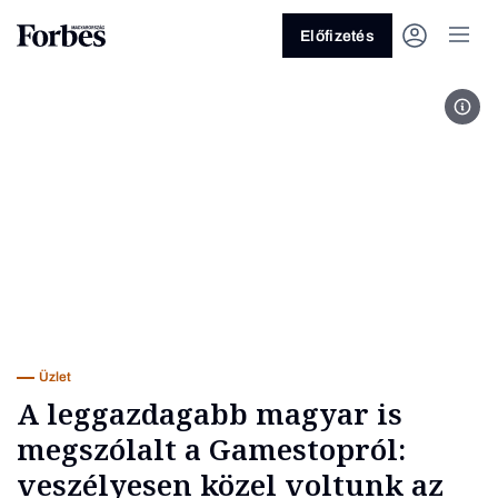
Előfizetés
Tho
Vagy fedezze fel a következő
témákat
Üzlet
Pénz
Zöld
Legyél jobb!
Üzlet
A leggazdagabb magyar is
megszólalt a Gamestopról:
veszélyesen közel voltunk az