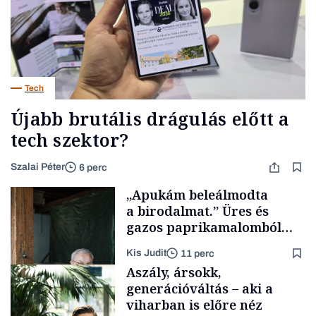
Tech
Újabb brutális drágulás előtt a
tech szektor?
Szalai Péter
6 perc
„Apukám beleálmodta
a birodalmat.” Üres és
gazos paprikamalomból
lett az igazi családi
Kis Judit
11 perc
fűszersztori
Aszály, ársokk,
generációváltás – aki a
viharban is előre néz