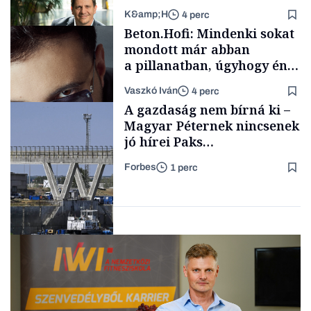
K&amp;H
4 perc
Családi
Beton.Hofi: Mindenki sokat
vállalkozások
mondott már abban
a pillanatban, úgyhogy én
a legsarkosabb
Vaszkó Iván
4 perc
gondolataimat akartam
TÁMOGATÓI
A gazdaság nem bírná ki –
TARTALOM
kimondani
Magyar Péternek nincsenek
jó hírei Paks
újraindításáról
Forbes
1 perc
Forbes-sztori
Energia