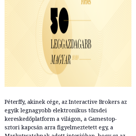
Péterffy, akinek cége, az Interactive Brokers az
egyik legnagyobb elektronikus tőzsdei
kereskedőplatform a világon, a Gamestop-
sztori kapcsán arra figyelmeztetett egy, a
Marketwatchnak adott interjúban, hogy ez az