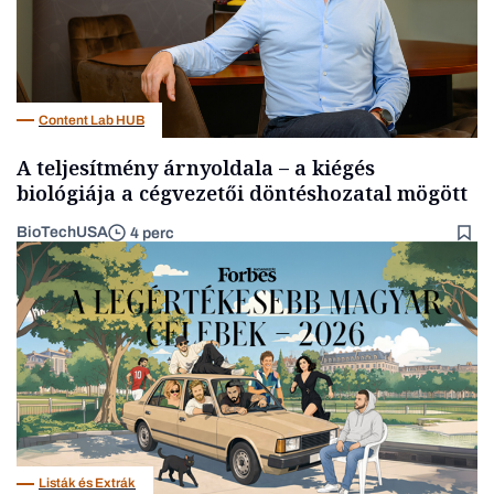
Content Lab HUB
A teljesítmény árnyoldala – a kiégés
biológiája a cégvezetői döntéshozatal mögött
BioTechUSA
4 perc
Listák és Extrák