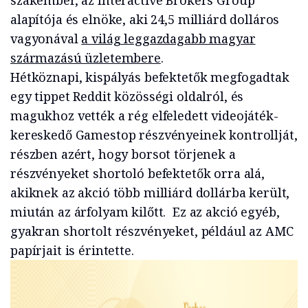
szakember, az Interactive Brokers Group
alapítója és elnöke, aki 24,5 milliárd dolláros
vagyonával
a világ leggazdagabb magyar
származású üzletembere
.
Hétköznapi, kispályás befektetők megfogadtak
egy tippet Reddit közösségi oldalról, és
magukhoz vették a rég elfeledett videojáték-
kereskedő Gamestop részvényeinek kontrollját,
részben azért, hogy borsot törjenek a
részvényeket shortoló befektetők orra alá,
akiknek az akció több milliárd dollárba került,
miután az árfolyam kilőtt. Ez az akció egyéb,
gyakran shortolt részvényeket, például az AMC
papírjait is érintette.