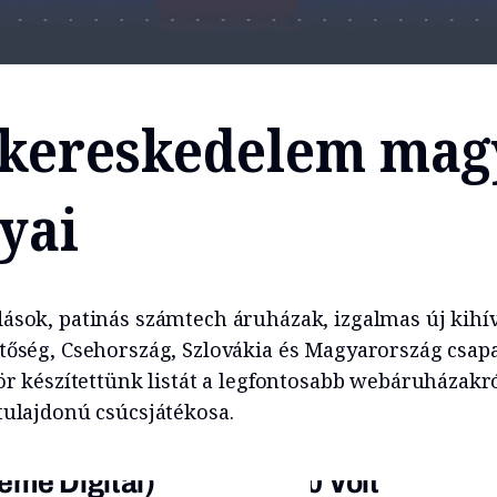
-kereskedelem mag
lyai
ások, patinás számtech áruházak, izgalmas új kih
tőség, Csehország, Szlovákia és Magyarország csapa
zör készítettünk listát a legfontosabb webáruházakr
tulajdonú csúcsjátékosa.
eme Digital)
220 Volt