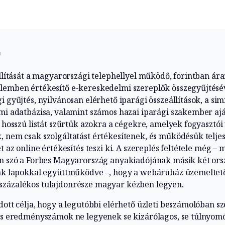
n
állítását a magyarországi telephellyel működő, forintban ára
lemben értékesítő e-kereskedelmi szereplők összegyűjtésé
i gyűjtés, nyilvánosan elérhető iparági összeállítások, a s
mi adatbázisa, valamint számos hazai iparági szakember aj
a hosszú listát szűrtük azokra a cégekre, amelyek fogyaszt
 nem csak szolgáltatást értékesítenek, és működésük telje
t az online értékesítés teszi ki. A szereplés feltétele még – 
an szó a Forbes Magyarország anyakiadójának másik két ors
vák lapokkal együttműködve –, hogy a webáruház üzemelte
zázalékos tulajdonrésze magyar kézben legyen.
dott célja, hogy a legutóbbi elérhető üzleti beszámolóban s
 és eredményszámok ne legyenek se kizárólagos, se túlnyom