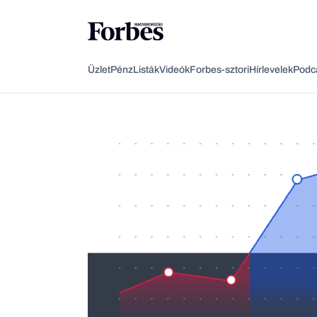
Üzlet
Pénz
Listák
Videók
Forbes-sztori
Hírlevelek
Podc