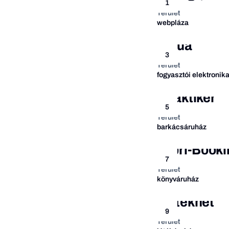
1
Terület
webpláza
Aqua
3
Terület
fogyasztói elektronik
Praktiker
5
Terület
barkácsáruház
Libri-Bookl
7
Terület
könyváruház
Játéknet
9
Terület