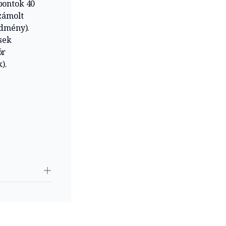
mpontok 40
számolt
edmény).
ések
ör
).