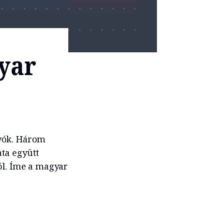
yar
ívók. Három
ta együtt
ól. Íme a magyar