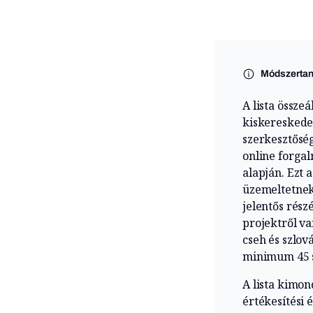
Módszerta
A lista össze
kiskereskede
szerkesztőség
online forgal
alapján. Ezt 
üzemeltetnek,
jelentős részé
projektről v
cseh és szlo
minimum 45 s
A lista kimon
értékesítési