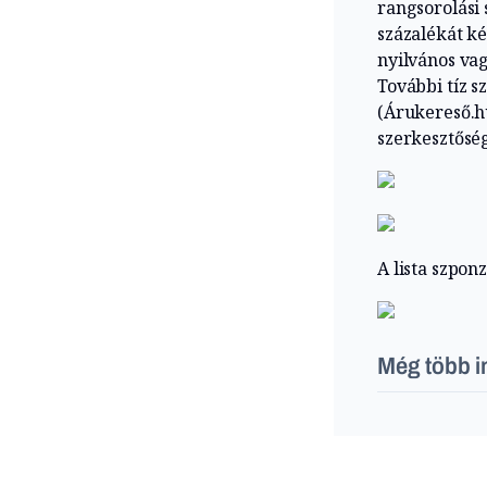
rangsorolási 
százalékát ké
nyilvános vag
További tíz s
(Árukereső.hu
szerkesztőség
A lista szpon
Még több i