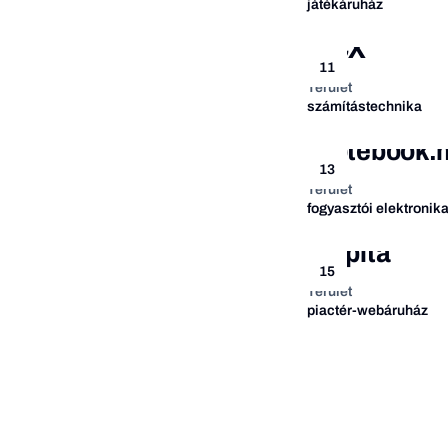
játékáruház
PCX
11
Terület
számítástechnika
Notebook.
13
Terület
fogyasztói elektronik
Pepita
15
Terület
piactér-webáruház