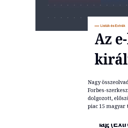
Listák és Extrák
Az e
kirá
Nagy összeolvad
Forbes-szerkesz
dolgozott, elős
piac 15 magyar 
Emag (Extr