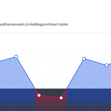
ast
Események
A jó élet
Magazin
Smart habits
Vagy fedezze fel a következő témákat
Üzlet
Pénz
Zöld
Legyél jobb!