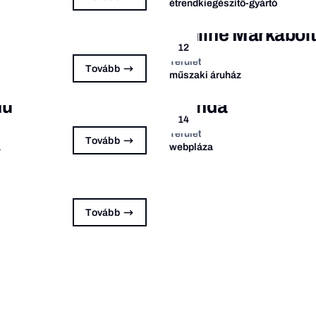
étrendkiegészítő-gyártó
Online Márkabol
12
Terület
Tovább
műszaki áruház
hu
Alinda
14
Terület
Tovább
a
webpláza
Tovább