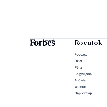
Rovatok
Podcast
Üzlet
Pénz
Legyél jobb
A jó élet
Women
Napi címlap