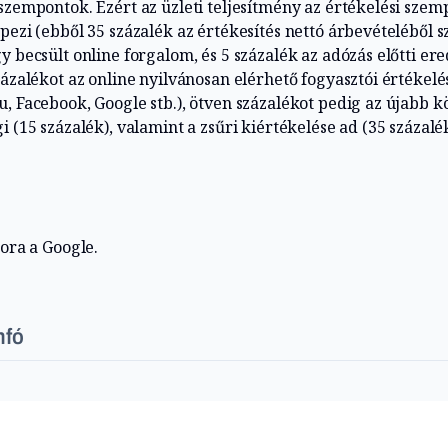
szempontok. Ezért az üzleti teljesítmény az értékelési sze
pezi (ebből 35 százalék az értékesítés nettó árbevételéből 
y becsült online forgalom, és 5 százalék az adózás előtti er
zázalékot az online nyilvánosan elérhető fogyasztói értékel
, Facebook, Google stb.), ötven százalékot pedig az újabb k
i (15 százalék), valamint a zsűri kiértékelése ad (35 százalék
zora a Google.
nfó