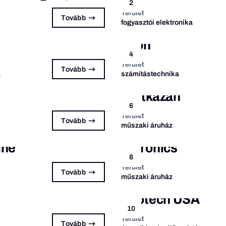
2
Terület
Tovább
fogyasztói elektronika
Ipon
4
Terület
Tovább
a
számítástechnika
Netkazán
6
Terület
Tovább
műszaki áruház
ine
Euronics
8
Terület
Tovább
műszaki áruház
Biotech USA
10
Terület
Tovább