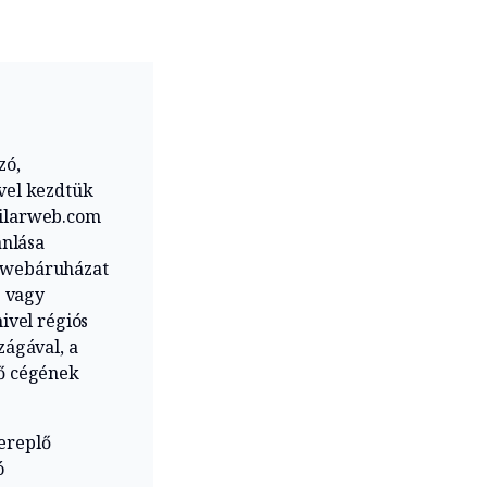
zó,
vel kezdtük
imilarweb.com
ánlása
ói webáruházat
s vagy
mivel régiós
zágával, a
tő cégének
zereplő
ó