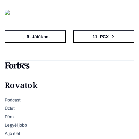
9. Játéknet
11. PCX
Rovatok
Podcast
Üzlet
Pénz
Legyél jobb
A jó élet