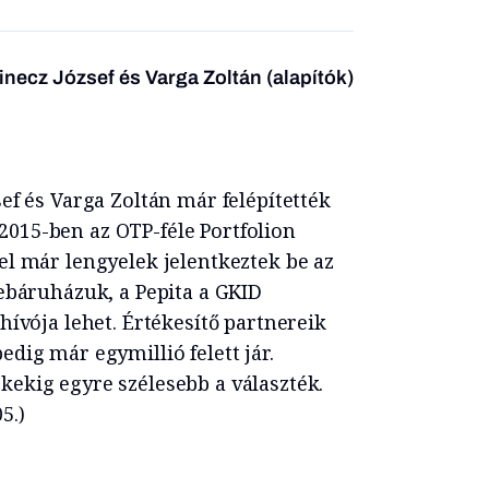
necz József és Varga Zoltán (alapítók)
ef és Varga Zoltán már felépítették
t 2015-ben az OTP-féle Portfolion
el már lengyelek jelentkeztek be az
webáruházuk, a Pepita a GKID
hívója lehet. Értékesítő partnereik
dig már egymillió felett jár.
ekig egyre szélesebb a választék.
5.)