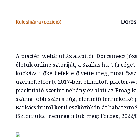
Dorcsi
Kulcsfigura (pozíció)
A piactér-webáruház alapítói, Dorcsinecz Józs
életük online sztoriját, a Szallas.hu-t (a cége
kockázatitőke-befektető vette meg, most őssz
üzemeltetőért). 2017-ben elindított piactér-
piackutató szerint néhány év alatt az Emag ki
száma több százra rúg, elérhető termékeiké pe
Barkácsárutól kerti eszközökön át babatermék
(Sztorijukat nemrég írtuk meg: Forbes, 2022/0