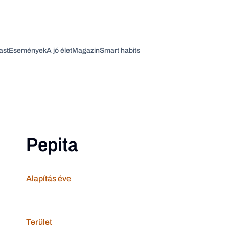
ast
Események
A jó élet
Magazin
Smart habits
Pepita
Vagy fedezze fel a következő témákat
Üzlet
Pénz
Zöld
Legyél jobb!
Alapítás éve
Terület