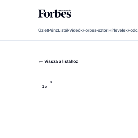
Üzlet
Pénz
Listák
Videók
Forbes-sztori
Hírlevelek
Podc
Vissza a listához
15