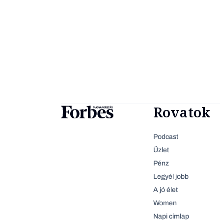
Rovatok
Podcast
Üzlet
Pénz
Legyél jobb
A jó élet
Women
Napi címlap