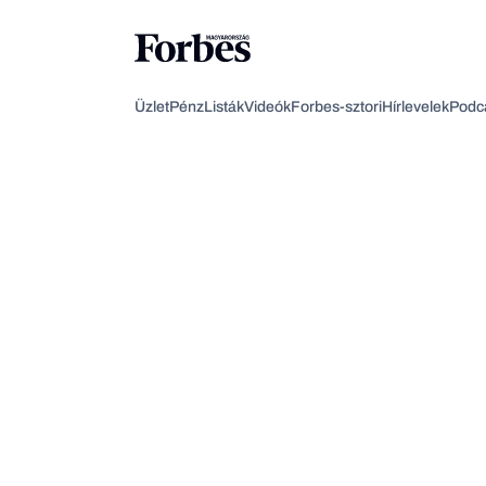
Üzlet
Pénz
Listák
Videók
Forbes-sztori
Hírlevelek
Podc