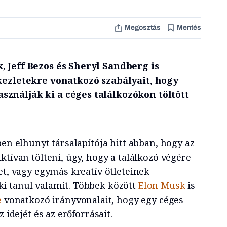
Megosztás
Mentés
 Jeff Bezos és Sheryl Sandberg is
kezletekre vonatkozó szabályait
,
hogy
ználják ki a céges találkozókon töltött
ben elhunyt társalapítója hitt abban, hogy az
ktívan tölteni, úgy, hogy a találkozó végére
et, vagy egymás kreatív ötleteinek
i tanul valamit. Többek között
Elon Musk
is
e
vonatkozó irányvonalait, hogy egy céges
 idejét és az erőforrásait.