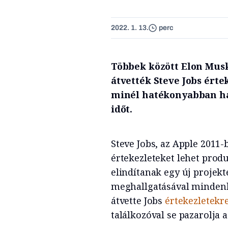
2022. 1. 13.
perc
Többek között Elon Musk,
átvették Steve Jobs érte
minél hatékonyabban has
időt.
Steve Jobs, az Apple 2011-
értekezleteket lehet produ
elindítanak egy új projekt
meghallgatásával mindenk
átvette Jobs
értekezletekr
találkozóval se pazarolja az