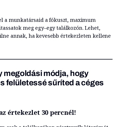
 el a munkatársaid a fókuszt, maximum
tassatok meg egy–egy találkozón. Lehet,
lne annak, ha kevesebb értekezleten kellene
y megoldási módja, hogy
s felületessé sűríted a céges
z értekezlet 30 percnél!