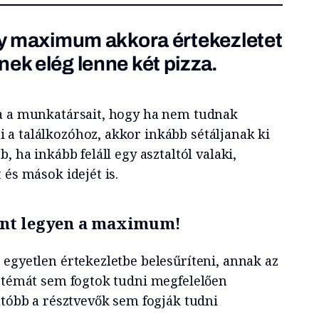
ogy maximum akkora értekezletet
ek elég lenne két pizza.
ta a munkatársait, hogy ha nem tudnak
a találkozóhoz, akkor inkább sétáljanak ki
, ha inkább feláll egy asztaltól valaki,
 és mások idejét is.
nt legyen a maximum!
 egyetlen értekezletbe belesűríteni, annak az
n témát sem fogtok tudni megfelelően
utóbb a résztvevők sem fogják tudni