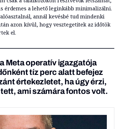
em csak a találkozókon résztvevők létszámát,
is érdemes a lehető leginkább minimalizálni.
yalóasztalnál, annál kevésbé tud mindenki
után azon kívül, hogy vesztegetitek az időtök
tek el.
 a
Meta
operatív igazgatója
dőnként tíz perc alatt befejez
nt értekezletet, ha úgy érzi,
tett, ami számára fontos volt.