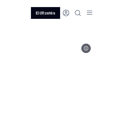
Előfizetés
Kép: Joi Ito // Wikipedia