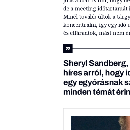
Jobs abban is hitt, hogy n
de a meeting időtartamát 
Minél tovább ültök a tárg
koncentrálni, így egy idő 
és elfáradtok, mást nem ér
Sheryl Sandberg,
híres arról, hogy i
egy egyórásnak szá
minden témát érin