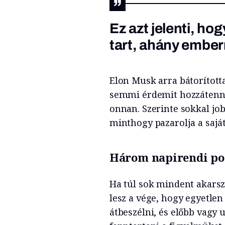
Ez azt jelenti, h
tart, ahány embern
Elon Musk arra bátorítot
semmi érdemit hozzátenni 
onnan. Szerinte sokkal jobb
minthogy pazarolja a saját
Három napirendi po
Ha túl sok mindent akarsz
lesz a vége, hogy egyetle
átbeszélni, és előbb vagy 