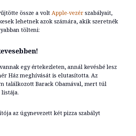
űjtötte össze a volt
Apple-vezér
szabályait,
esek lehetnek azok számára, akik szeretnék
yabban tölteni:
kevesebben!
 vannak egy értekezleten, annál kevésbé lesz
ér Ház meghívását is elutasította. Az
em találkozott Barack Obamával, mert túl
listája.
ítója az úgynevezett két pizza szabályt