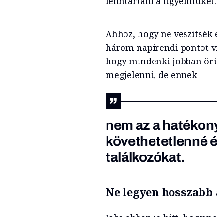
fenntartani a figyelmüket.
Ahhoz, hogy ne veszítsék
három napirendi pontot vi
hogy mindenki jobban örü
megjelenni, de ennek
nem az a hatékon
követhetetlenné é
találkozókat.
Ne legyen hosszabb a