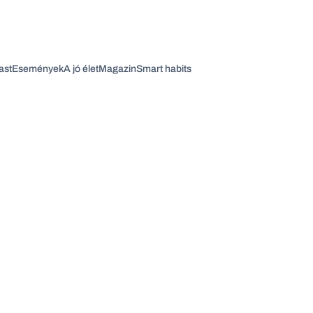
ast
Események
A jó élet
Magazin
Smart habits
Vagy fedezze fel a következő témákat
Üzlet
Pénz
Zöld
Legyél jobb!