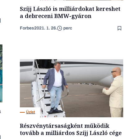
Szíjj László is milliárdokat kereshet
a debreceni BMW-gyáron
Forbes
2021. 1. 26.
perc
n
Üzlet
Részvénytársaságként működik
tovább a milliárdos Szíjj László cége