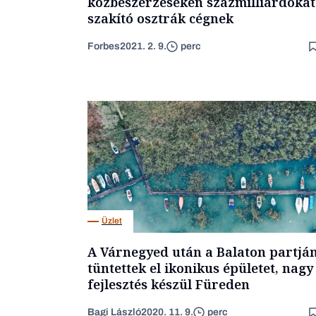
közbeszerzéseken százmilliárdokat
szakító osztrák cégnek
Forbes
2021. 2. 9.
perc
Üzlet
A Várnegyed után a Balaton partjá
tüntettek el ikonikus épületet, nagy
fejlesztés készül Füreden
Bagi László
2020. 11. 9.
perc