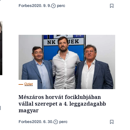
Forbes
2020. 9. 9.
perc
Üzlet
Mészáros horvát fociklubjában
vállal szerepet a 4. leggazdagabb
magyar
Forbes
2020. 6. 30.
perc