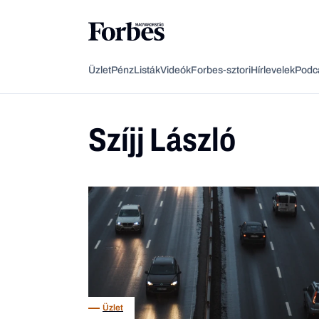
Üzlet
Pénz
Listák
Videók
Forbes-sztori
Hírlevelek
Podc
Szíjj László
Üzlet