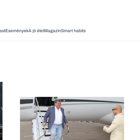
ast
Események
A jó élet
Magazin
Smart habits
Vagy fedezze fel a következő témákat
Üzlet
Pénz
Zöld
Legyél jobb!