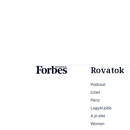
Rovatok
Podcast
Üzlet
Pénz
Legyél jobb
A jó élet
Women