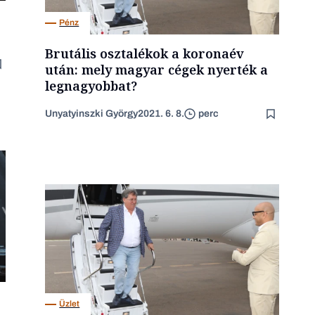
Pénz
Brutális osztalékok a koronaév
után: mely magyar cégek nyerték a
legnagyobbat?
Unyatyinszki György
2021. 6. 8.
perc
Üzlet