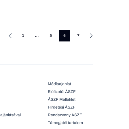
1
…
5
6
7
Médiaajanlat
Előfizetői ÁSZF
ÁSZF Melléklet
Hirdetési ÁSZF
ajánlásával
Rendezveny ÁSZF
Támogatói tartalom