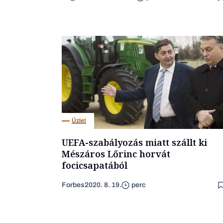
Üzlet
UEFA-szabályozás miatt szállt ki
Mészáros Lőrinc horvát
focicsapatából
Forbes
2020. 8. 19.
perc