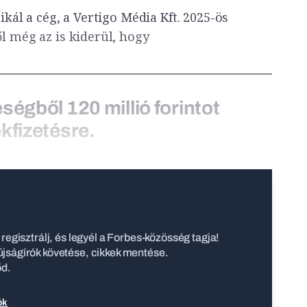
ikál a cég, a Vertigo Média Kft. 2025-ös
l még az is kiderül, hogy
ségből 120 millió forintot
kfizetésre.
regisztrálj, és legyél a Forbes-közösség tagja!
jságírók követése, cikkek mentése.
őd.
ók