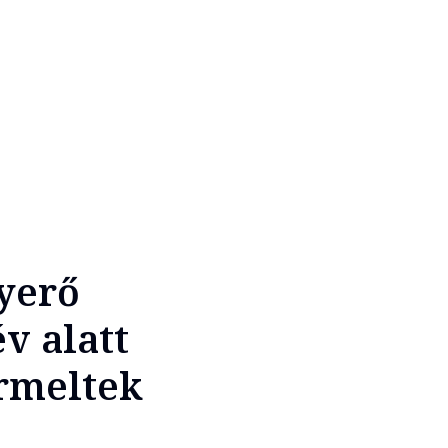
nyerő
v alatt
ermeltek