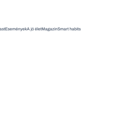
ast
Események
A jó élet
Magazin
Smart habits
Vagy fedezze fel a következő témákat
Üzlet
Pénz
Zöld
Legyél jobb!