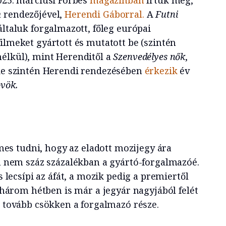
m
rendezőjével,
Herendi Gáborral.
A
Futni
általuk forgalmazott, főleg európai
ilmeket gyártott és mutatott be (szintén
élkül), mint Herenditől a
Szenvedélyes nők
,
de szintén Herendi rendezésében
érkezik
év
vök.
mes tudni, hogy az eladott mozijegy ára
 nem száz százalékban a gyártó-forgalmazóé.
 lecsípi az áfát, a mozik pedig a premiertől
három hétben is már a jegyár nagyjából felét
e tovább csökken a forgalmazó része.