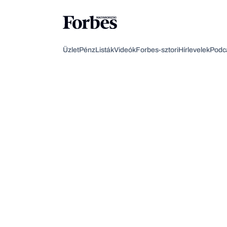
Üzlet
Pénz
Listák
Videók
Forbes-sztori
Hírlevelek
Podc