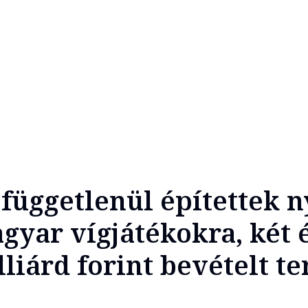
 függetlenül építettek 
gyar vígjátékokra, két é
lliárd forint bevételt t