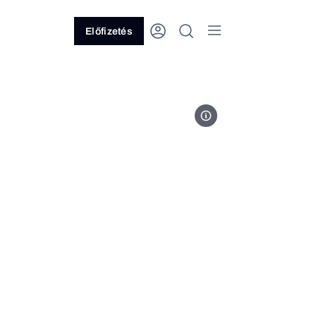
Előfizetés
Fotó: Ránki Dániel/Forbes