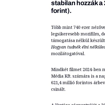
stabilan hozzák a 
forint).
Több mint 740 ezer nézőv
legsikeresebb mozifilm, d
támogatása nélkül készült
Hogyan tudnék élni nélküle
mozilátogatóval.
Mindkét filmet 2024-ben m
Média Kft. számára is a n
621,4 millió forintos árbe
csinált.
A Vertigo cégportréját a 