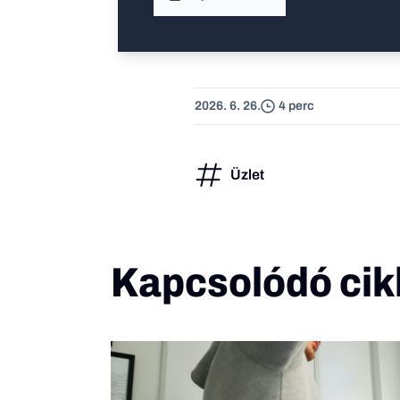
2026. 6. 26.
4 perc
Üzlet
Kapcsolódó cik