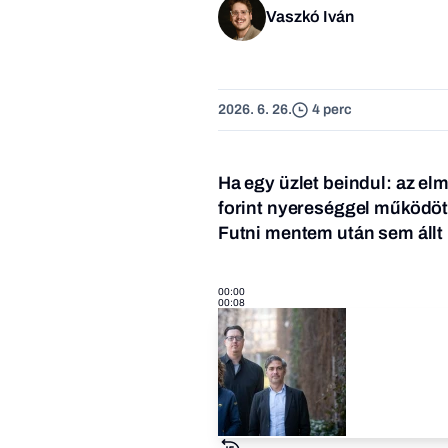
Vaszkó Iván
2026. 6. 26.
4 perc
Ha egy üzlet beindul: az elm
forint nyereséggel működött
Futni mentem
után sem állt 
00:00
00:08