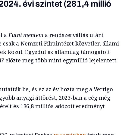
2024. évi szintet (281,4 millió
el a
Futni mentem
a rendszerváltás utáni
e csak a Nemzeti Filmintézet közvetlen állami
ek közül. Egyedül az államilag támogatott
d?
előzte meg több mint egymillió lejelentett
utatták be, és ez az év hozta meg a Vertigo
agyobb anyagi áttörést. 2023-ban a cég még
vételt és 136,8 milliós adózott eredményt
2025. márciusi Forbes
magazinban
írtuk meg,