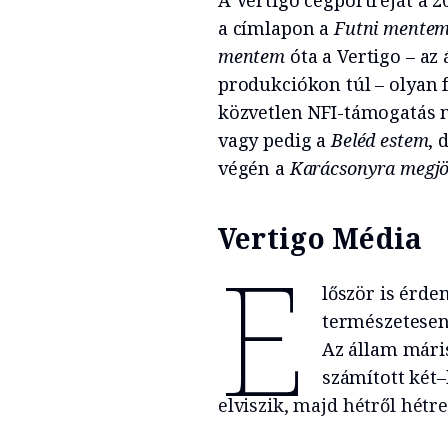
a címlapon a
Futni mente
mentem
óta a Vertigo – az 
produkciókon túl – olyan f
közvetlen NFI-támogatás n
vagy pedig a
Beléd estem
, 
végén a
Karácsonyra megjö
Vertigo Média
E
lőször is érde
természetesen
Az állam máris
számított két–
elviszik, majd hétről hétr