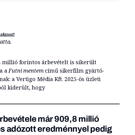
hallgasd!
atta.
 millió forintos árbevételt is sikerült
ia a
Futni mentem
című sikerfilm gyártó-
ak: a Vertigo Média Kft. 2025-ös üzleti
ól kiderült, hogy
rbevétele már 909,8 millió
liós adózott eredménnyel pedig