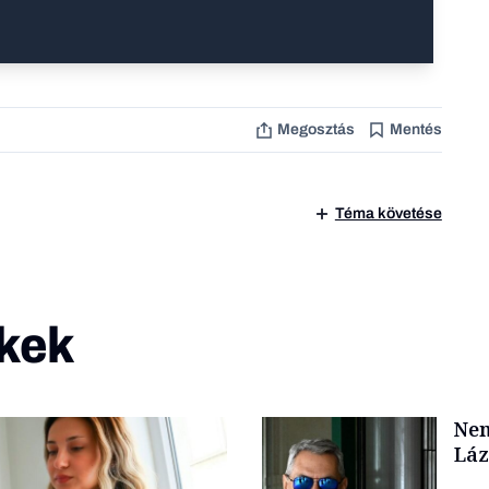
Megosztás
Mentés
Téma követése
kek
Nem
Láz