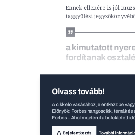
Ennek ellenére is jól muzs
taggyűlési jegyzőkönyvébő
a kimutatott nyere
fordítanak osztalé
Olvass tovább!
A cikk elolvasásához jelentkezz be vagy 
Előnyök: Forbes hangoscikk, témák és ú
Forbes – Ahol megtérül a befektetett id
Bejelentkezés
További informáci