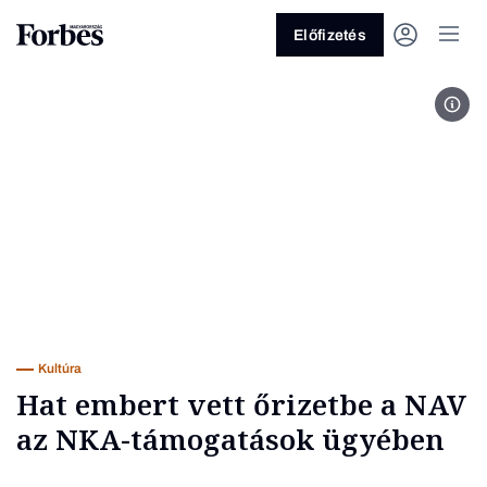
Előfizetés
Fotó
Vagy fedezze fel a következő
témákat
Üzlet
Pénz
Zöld
Legyél jobb!
Kultúra
Hat embert vett őrizetbe a NAV
az NKA-támogatások ügyében