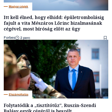
Magyar cégek
Itt kell élned, hogy elhidd: épületrombolásig
fajult a vita Mészáros Lőrinc bizalmasának
cégével, most bíróság előtt az ügy
Forbes
2 perc
Elszámoltatás
Folytatódik a „tisztítótűz”, Ruszin-Szendi
Balásy egyik cégéről is beszélt