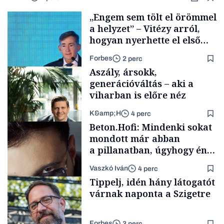
„Engem sem tölt el örömmel
a helyzet” – Vitézy arról,
hogyan nyerhette el első
tenderét Mészárosék cége a
Forbes
2 perc
Tisza-kormány alatt
Aszály, ársokk,
generációváltás – aki a
viharban is előre néz
K&amp;H
4 perc
Elszámoltatás
Beton.Hofi: Mindenki sokat
mondott már abban
a pillanatban, úgyhogy én
a legsarkosabb
Vaszkó Iván
4 perc
gondolataimat akartam
TÁMOGATÓI
Tippelj, idén hány látogatót
TARTALOM
kimondani
várnak naponta a Szigetre
Forbes
3 perc