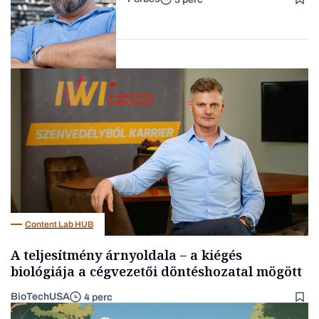
Forbes-sztori
Kultúra
Content Lab HUB
A teljesítmény árnyoldala – a kiégés
biológiája a cégvezetői döntéshozatal mögött
BioTechUSA
4 perc