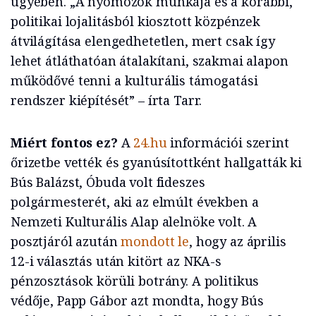
ügyében. „A nyomozók munkája és a korábbi,
politikai lojalitásból kiosztott közpénzek
átvilágítása elengedhetetlen, mert csak így
lehet átláthatóan átalakítani, szakmai alapon
működővé tenni a kulturális támogatási
rendszer kiépítését” – írta Tarr.
Miért fontos ez?
A
24.hu
információi szerint
őrizetbe vették és gyanúsítottként hallgatták ki
Bús Balázst, Óbuda volt fideszes
polgármesterét, aki az elmúlt években a
Nemzeti Kulturális Alap alelnöke volt. A
posztjáról azután
mondott le
, hogy az április
12-i választás után kitört az NKA-s
pénzosztások körüli botrány. A politikus
védője, Papp Gábor azt mondta, hogy Bús