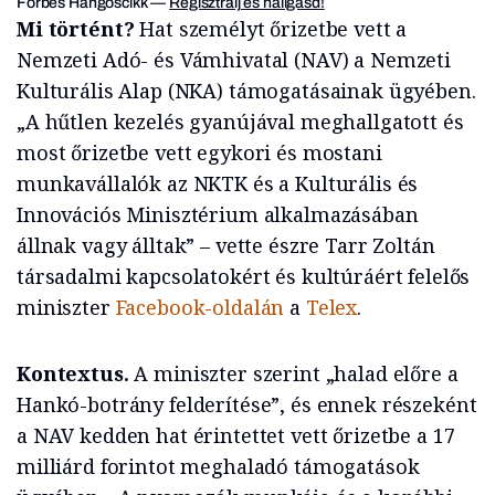
Forbes Hangoscikk
—
Regisztrálj és hallgasd!
Mi történt?
Hat személyt őrizetbe vett a
Nemzeti Adó- és Vámhivatal (NAV) a Nemzeti
Kulturális Alap (NKA) támogatásainak ügyében.
„A hűtlen kezelés gyanújával meghallgatott és
most őrizetbe vett egykori és mostani
munkavállalók az NKTK és a Kulturális és
Innovációs Minisztérium alkalmazásában
állnak vagy álltak” – vette észre Tarr Zoltán
társadalmi kapcsolatokért és kultúráért felelős
miniszter
Facebook-oldalán
a
Telex
.
Kontextus.
A miniszter szerint „halad előre a
Hankó-botrány felderítése”, és ennek részeként
a NAV kedden hat érintettet vett őrizetbe a 17
milliárd forintot meghaladó támogatások