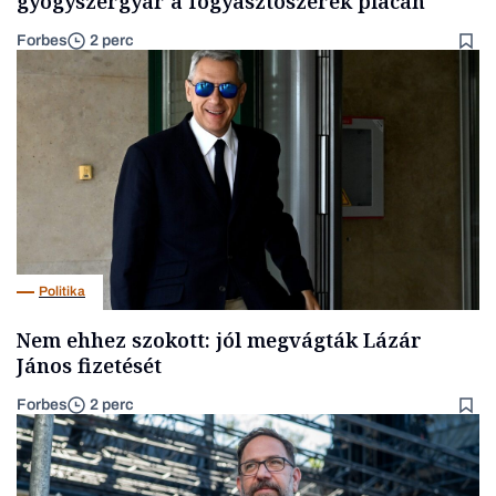
gyógyszergyár a fogyasztószerek piacán
Forbes
2 perc
Politika
Nem ehhez szokott: jól megvágták Lázár
János fizetését
Forbes
2 perc