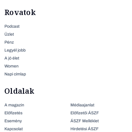
Rovatok
Podcast
Üzlet
Pénz
Legyél jobb
A jó élet
Women
Napi címlap
Oldalak
A magazin
Médiaajanlat
Előfizetés
Előfizetői ÁSZF
Esemény
ÁSZF Melléklet
Kapcsolat
Hirdetési ÁSZF