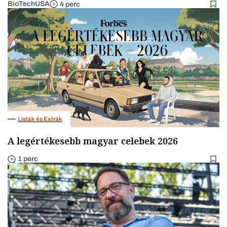
BioTechUSA
4 perc
Listák és Extrák
A legértékesebb magyar celebek 2026
1 perc