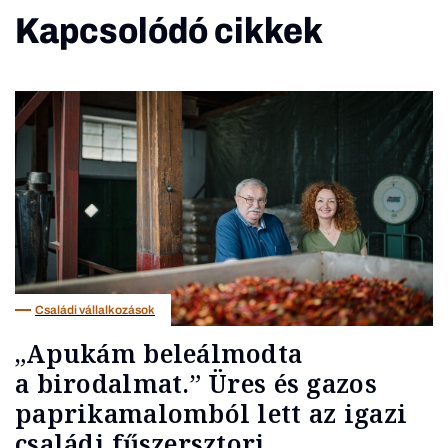
Kapcsolódó cikkek
Családi vállalkozások
„Apukám beleálmodta
a birodalmat.” Üres és gazos
paprikamalomból lett az igazi
családi fűszersztori