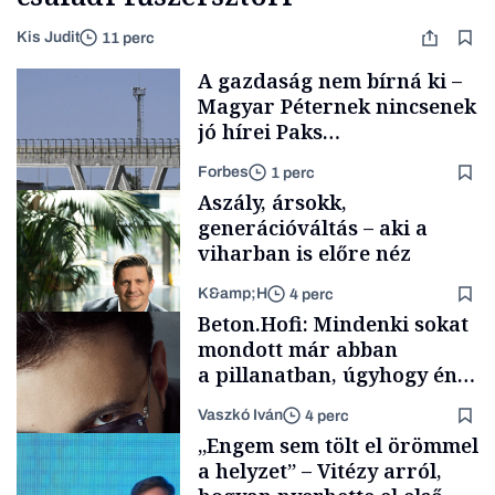
Kis Judit
11 perc
A gazdaság nem bírná ki –
Magyar Péternek nincsenek
jó hírei Paks
újraindításáról
Forbes
1 perc
Aszály, ársokk,
generációváltás – aki a
viharban is előre néz
K&amp;H
4 perc
Energia
Beton.Hofi: Mindenki sokat
mondott már abban
a pillanatban, úgyhogy én
a legsarkosabb
Vaszkó Iván
4 perc
gondolataimat akartam
TÁMOGATÓI
„Engem sem tölt el örömmel
TARTALOM
kimondani
a helyzet” – Vitézy arról,