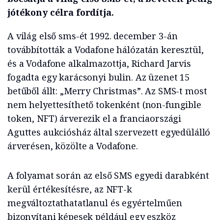
jótékony célra fordítja.
A világ első sms-ét 1992. december 3-án
továbbították a Vodafone hálózatán keresztül,
és a Vodafone alkalmazottja, Richard Jarvis
fogadta egy karácsonyi bulin. Az üzenet 15
betűből állt: „Merry Christmas”. Az SMS-t most
nem helyettesíthető tokenként (non-fungible
token, NFT) árverezik el a franciaországi
Aguttes aukciósház által szervezett egyedülálló
árverésen, közölte a Vodafone.
A folyamat során az első SMS egyedi darabként
kerül értékesítésre, az NFT-k
megváltoztathatatlanul és egyértelműen
bizonyítani képesek például egy eszköz