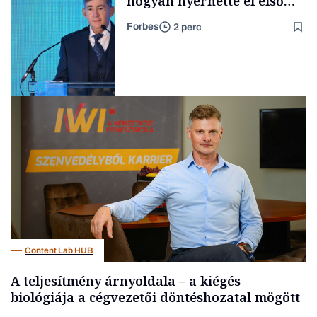
hogyan nyerhette el első
tenderét Mészárosék cége a
Forbes
2 perc
Tisza-kormány alatt
Forbes-sztori
Elszámoltatás
Content Lab HUB
A teljesítmény árnyoldala – a kiégés
biológiája a cégvezetői döntéshozatal mögött