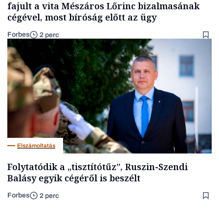
fajult a vita Mészáros Lőrinc bizalmasának
cégével, most bíróság előtt az ügy
Forbes
2 perc
Elszámoltatás
Folytatódik a „tisztítótűz”, Ruszin-Szendi
Balásy egyik cégéről is beszélt
Forbes
2 perc