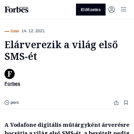
Előfizetés
14. 12. 2021
Üzlet
Elárverezik a világ első
SMS-ét
Vagy fedezze fel a következő
Forbes
témákat
Kép: Ic
Üzlet
Pénz
Zöld
Legyél jobb!
perc
A Vodafone digitális műtárgyként árverésre
bocsátja a világ első SMS-ét, a bevételt pedig