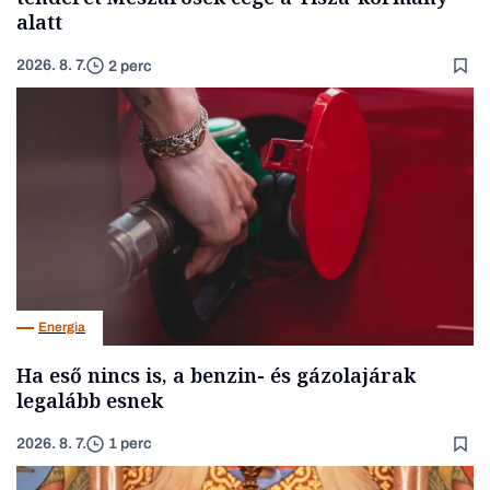
alatt
2026. 8. 7.
2 perc
Energia
Ha eső nincs is, a benzin- és gázolajárak
legalább esnek
2026. 8. 7.
1 perc