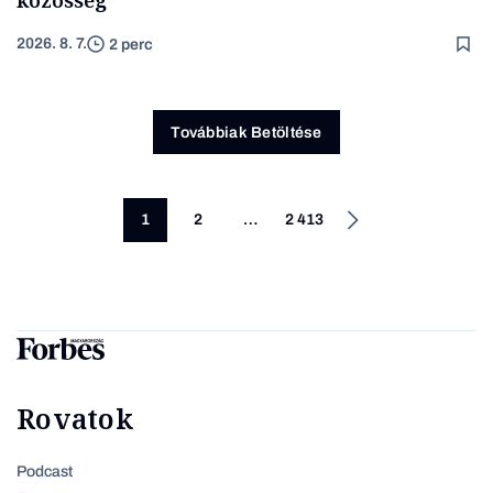
közösség
2026. 8. 7.
2 perc
Továbbiak Betöltése
1
2
…
2 413
Rovatok
Podcast