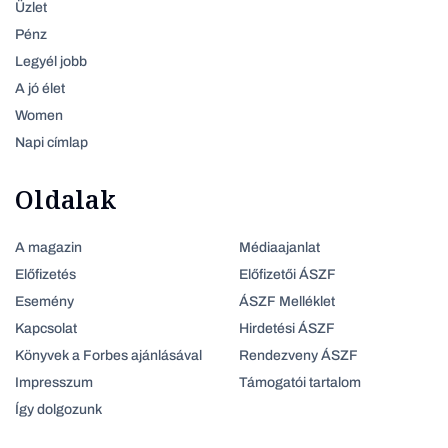
Üzlet
Pénz
Legyél jobb
A jó élet
Women
Napi címlap
Oldalak
A magazin
Médiaajanlat
Előfizetés
Előfizetői ÁSZF
Esemény
ÁSZF Melléklet
Kapcsolat
Hirdetési ÁSZF
Könyvek a Forbes ajánlásával
Rendezveny ÁSZF
Impresszum
Támogatói tartalom
Így dolgozunk