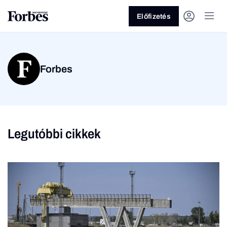
Előfizetés
Forbes
Legutóbbi cikkek
Vagy fedezze fel a
Üzlet
Pénz