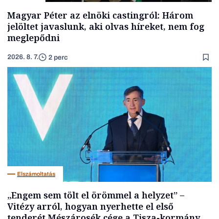
Magyar Péter az elnöki castingról: Három
jelöltet javaslunk, aki olvas híreket, nem fog
meglepődni
2026. 8. 7.
2 perc
Elszámoltatás
„Engem sem tölt el örömmel a helyzet” –
Vitézy arról, hogyan nyerhette el első
tenderét Mészárosék cége a Tisza-kormány