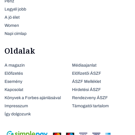
Pénz
Legyél jobb
A jó élet
Women
Napi címlap
Oldalak
A magazin
Médiaajanlat
Előfizetés
Előfizetői ÁSZF
Esemény
ÁSZF Melléklet
Kapcsolat
Hirdetési ÁSZF
Könyvek a Forbes ajánlásával
Rendezveny ÁSZF
Impresszum
Támogatói tartalom
Így dolgozunk