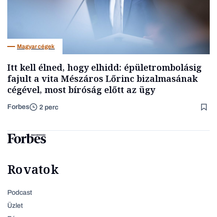
Magyar cégek
Itt kell élned, hogy elhidd: épületrombolásig
fajult a vita Mészáros Lőrinc bizalmasának
cégével, most bíróság előtt az ügy
Forbes
2 perc
Rovatok
Podcast
Üzlet