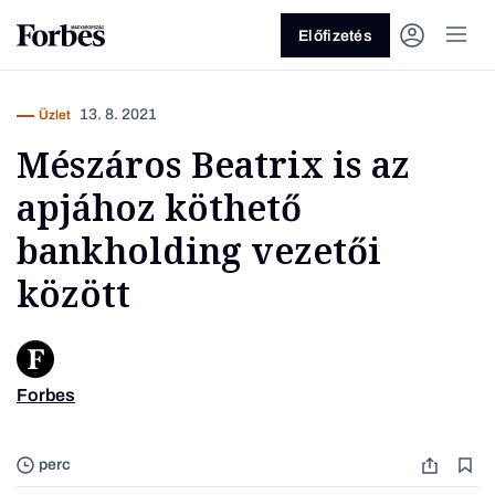
Előfizetés
13. 8. 2021
Üzlet
Mészáros Beatrix is az
apjához köthető
bankholding vezetői
között
Vagy fedezze fel a következő
témákat
Üzlet
Pénz
Zöld
Legyél jobb!
Forbes
perc