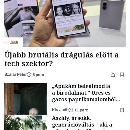
Tech
Újabb brutális drágulás előtt a
tech szektor?
Szalai Péter
6 perc
„Apukám beleálmodta
a birodalmat.” Üres és
gazos paprikamalomból
lett az igazi családi
Kis Judit
11 perc
fűszersztori
Aszály, ársokk,
generációváltás – aki a