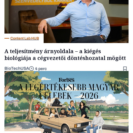
Content Lab HUB
A teljesítmény árnyoldala – a kiégés
biológiája a cégvezetői döntéshozatal mögött
BioTechUSA
4 perc