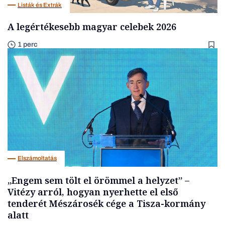
Listák és Extrák
A legértékesebb magyar celebek 2026
1 perc
Elszámoltatás
„Engem sem tölt el örömmel a helyzet” –
Vitézy arról, hogyan nyerhette el első
tenderét Mészárosék cége a Tisza-kormány
alatt