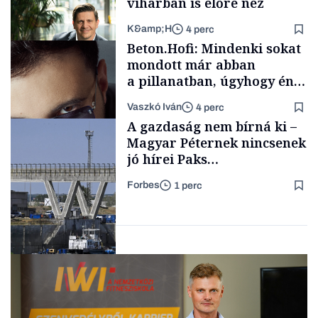
viharban is előre néz
K&amp;H
4 perc
Családi
Beton.Hofi: Mindenki sokat
vállalkozások
mondott már abban
a pillanatban, úgyhogy én
a legsarkosabb
Vaszkó Iván
4 perc
gondolataimat akartam
TÁMOGATÓI
A gazdaság nem bírná ki –
TARTALOM
kimondani
Magyar Péternek nincsenek
jó hírei Paks
újraindításáról
Forbes
1 perc
Forbes-sztori
Energia