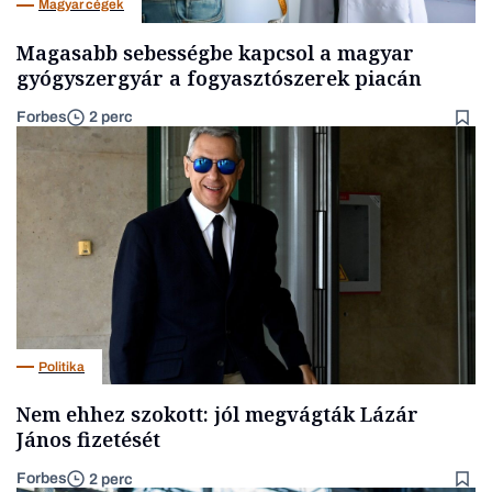
Magyar cégek
Magasabb sebességbe kapcsol a magyar
gyógyszergyár a fogyasztószerek piacán
Forbes
2 perc
Politika
Nem ehhez szokott: jól megvágták Lázár
János fizetését
Forbes
2 perc