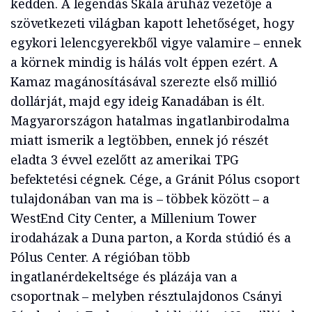
kedden. A legendás Skála áruház vezetője a
szövetkezeti világban kapott lehetőséget, hogy
egykori lelencgyerekből vigye valamire – ennek
a körnek mindig is hálás volt éppen ezért. A
Kamaz magánosításával szerezte első millió
dollárját, majd egy ideig Kanadában is élt.
Magyarországon hatalmas ingatlanbirodalma
miatt ismerik a legtöbben, ennek jó részét
eladta 3 évvel ezelőtt az amerikai TPG
befektetési cégnek. Cége, a Gránit Pólus csoport
tulajdonában van ma is – többek között – a
WestEnd City Center, a Millenium Tower
irodaházak a Duna parton, a Korda stúdió és a
Pólus Center. A régióban több
ingatlanérdekeltsége és plázája van a
csoportnak – melyben résztulajdonos Csányi