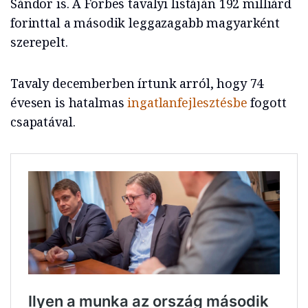
Sándor is. A Forbes tavalyi listáján 192 milliárd
forinttal a második leggazagabb magyarként
szerepelt.
Tavaly decemberben írtunk arról, hogy 74
évesen is hatalmas
ingatlanfejlesztésbe
fogott
csapatával.