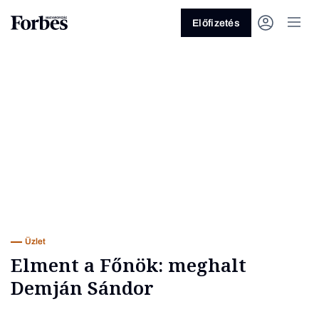
Előfizetés
Vagy fedezze fel a következő
témákat
Üzlet
Pénz
Zöld
Legyél jobb!
Üzlet
Elment a Főnök: meghalt
Demján Sándor