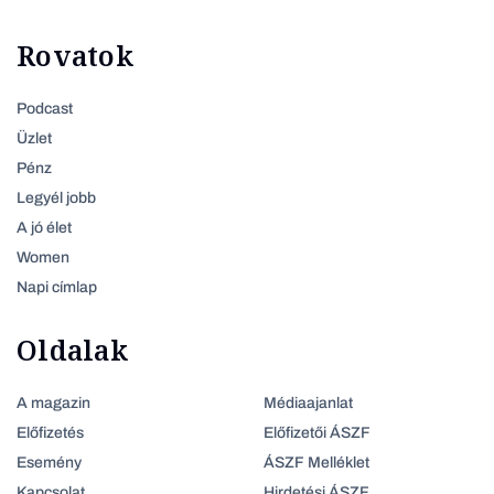
Rovatok
Podcast
Üzlet
Pénz
Legyél jobb
A jó élet
Women
Napi címlap
Oldalak
A magazin
Médiaajanlat
Előfizetés
Előfizetői ÁSZF
Esemény
ÁSZF Melléklet
Kapcsolat
Hirdetési ÁSZF