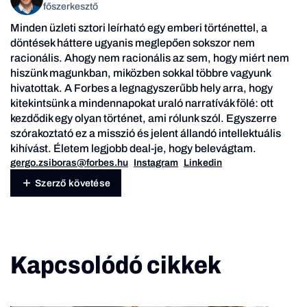
főszerkesztő
Minden üzleti sztori leírható egy emberi történettel, a
döntések háttere ugyanis meglepően sokszor nem
racionális. Ahogy nem racionális az sem, hogy miért nem
hiszünk magunkban, miközben sokkal többre vagyunk
hivatottak. A Forbes a legnagyszerűbb hely arra, hogy
kitekintsünk a mindennapokat uraló narratívák fölé: ott
kezdődik egy olyan történet, ami rólunk szól. Egyszerre
szórakoztató ez a misszió és jelent állandó intellektuális
kihívást. Életem legjobb deal-je, hogy belevágtam.
gergo.zsiboras@forbes.hu
Instagram
Linkedin
Szerző követése
Kapcsolódó cikkek