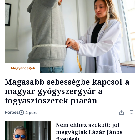
Magyar cégek
Magasabb sebességbe kapcsol a
magyar gyógyszergyár a
fogyasztószerek piacán
Forbes
2 perc
Nem ehhez szokott: jól
megvágták Lázár János
fizetését