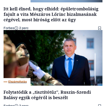
Itt kell élned, hogy elhidd: épületrombolásig
fajult a vita Mészáros Lőrinc bizalmasának
cégével, most bíróság előtt az ügy
Forbes
2 perc
Elszámoltatás
Folytatódik a „tisztítótűz”, Ruszin-Szendi
Balásy egyik cégéről is beszélt
Forbes
2 perc