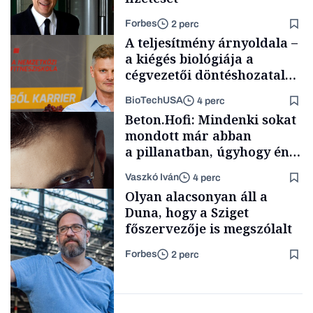
Forbes
2 perc
A teljesítmény árnyoldala –
a kiégés biológiája a
cégvezetői döntéshozatal
mögött
BioTechUSA
4 perc
Politika
Beton.Hofi: Mindenki sokat
mondott már abban
a pillanatban, úgyhogy én
a legsarkosabb
Vaszkó Iván
4 perc
gondolataimat akartam
Content Lab HUB
Olyan alacsonyan áll a
kimondani
Duna, hogy a Sziget
főszervezője is megszólalt
Forbes
2 perc
Forbes-sztori