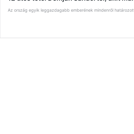
Az ország egyik leggazdagabb emberének mindenről határozott v