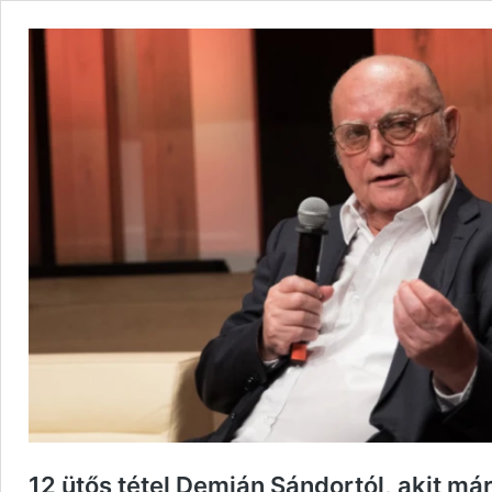
12 ütős tétel Demján Sándortól, akit má