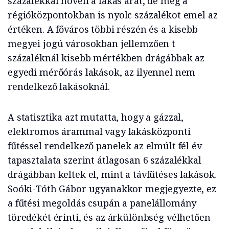
százalékkal növeli a lakás árát, de még a
régióközpontokban is nyolc százalékot emel az
értéken. A főváros többi részén és a kisebb
megyei jogú városokban jellemzően t
százaléknál kisebb mértékben drágábbak az
egyedi mérőórás lakások, az ilyennel nem
rendelkező lakásoknál.
A statisztika azt mutatta, hogy a gázzal,
elektromos árammal vagy lakásközponti
fűtéssel rendelkező panelek az elmúlt fél év
tapasztalata szerint átlagosan 6 százalékkal
drágábban keltek el, mint a távfűtéses lakások.
Soóki-Tóth Gábor ugyanakkor megjegyezte, ez
a fűtési megoldás csupán a panelállomány
töredékét érinti, és az árkülönbség vélhetően