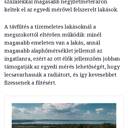
százalékkal magasabb négyzetméteráron
keltek el az egyedi mérővel felszerelt lakások.
A távfűtés a tízemeletes lakásoknál a
megszokottól eltérően működik: minél
magasabb emeleten van a lakás, annál
magasabb alaphőmérséklet jellemző az
ingatlanra, ezért az ott élők jellemzően jobban
támogatják az egyedi mérés lehetőségét, hogy
lecsavarhassák a radiátort, és így kevesebbet
fizessenek a fűtésért.