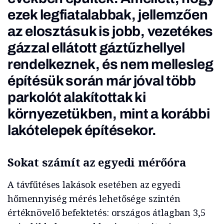
ezek legfiatalabbak, jellemzően
az elosztásuk is jobb, vezetékes
gázzal ellátott gáztűzhellyel
rendelkeznek, és nem mellesleg
építésük során már jóval több
parkolót alakítottak ki
környezetükben, mint a korábbi
lakótelepek építésekor.
Sokat számít az egyedi mérőóra
A távfűtéses lakások esetében az egyedi
hőmennyiség mérés lehetősége szintén
értéknövelő befektetés: országos átlagban 3,5