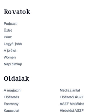
Rovatok
Podcast
Üzlet
Pénz
Legyél jobb
A jó élet
Women
Napi címlap
Oldalak
A magazin
Médiaajanlat
Előfizetés
Előfizetői ÁSZF
Esemény
ÁSZF Melléklet
Kapcsolat
Hirdetési ÁSZF