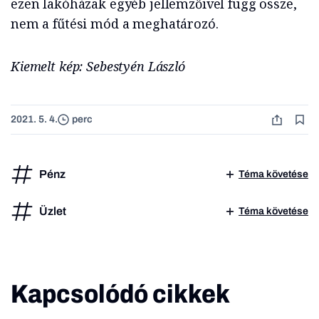
ezen lakóházak egyéb jellemzőivel függ össze,
nem a fűtési mód a meghatározó.
Kiemelt kép: Sebestyén László
2021. 5. 4.
perc
Pénz
Téma követése
Üzlet
Téma követése
Kapcsolódó cikkek