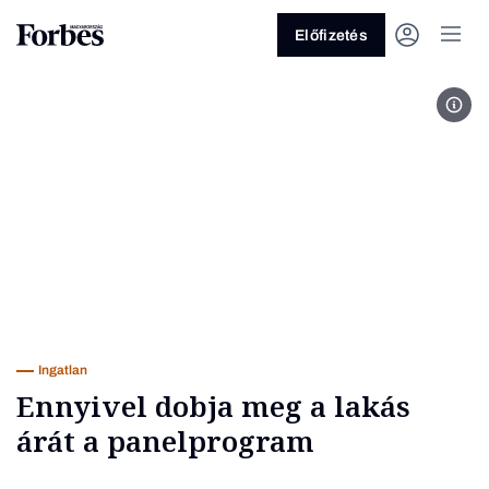
Előfizetés
fotó
Vagy fedezze fel a következő
témákat
Üzlet
Pénz
Zöld
Legyél jobb!
Ingatlan
Ennyivel dobja meg a lakás
árát a panelprogram