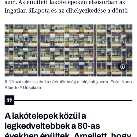
sem. Az említett lakótelepeken elsősorban az
ingatlan állapota és az elhelyezkedése a döntő.
Nuno Al
8-10 százalék is lehet az árkülönbség a felújított javára. Fotó: Nuno
Alberto // Unsplash
A lakótelepek közül a
legkedveltebbek a 80-as
években épültek. Amellett, hogy