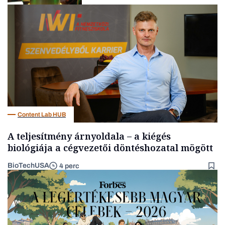
Podcast
Content Lab HUB
A teljesítmény árnyoldala – a kiégés
biológiája a cégvezetői döntéshozatal mögött
BioTechUSA
4 perc