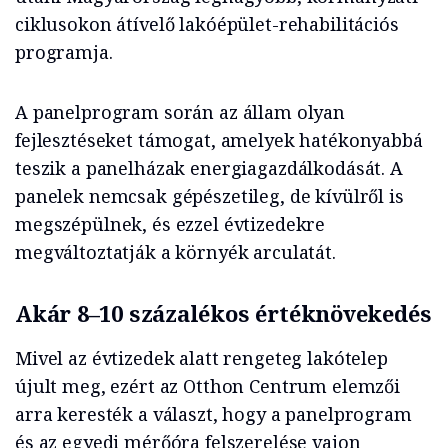
ciklusokon átívelő lakóépület-rehabilitációs
programja.
A panelprogram során az állam olyan
fejlesztéseket támogat, amelyek hatékonyabbá
teszik a panelházak energiagazdálkodását. A
panelek nemcsak gépészetileg, de kívülről is
megszépülnek, és ezzel évtizedekre
megváltoztatják a környék arculatát.
Akár 8–10 százalékos értéknövekedés
Mivel az évtizedek alatt rengeteg lakótelep
újult meg, ezért az Otthon Centrum elemzői
arra keresték a választ, hogy a panelprogram
és az egyedi mérőóra felszerelése vajon