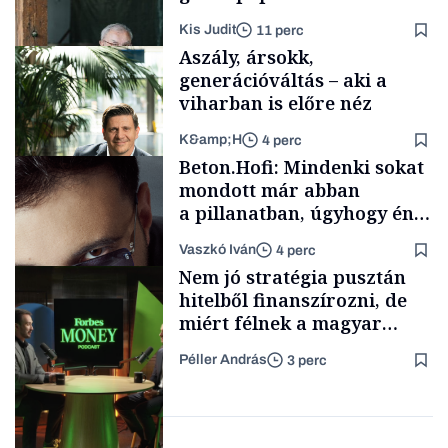
lett az igazi családi
Kis Judit
11 perc
fűszersztori
Aszály, ársokk,
generációváltás – aki a
viharban is előre néz
K&amp;H
4 perc
Családi
Beton.Hofi: Mindenki sokat
vállalkozások
mondott már abban
a pillanatban, úgyhogy én
a legsarkosabb
Vaszkó Iván
4 perc
gondolataimat akartam
TÁMOGATÓI
Nem jó stratégia pusztán
TARTALOM
kimondani
hitelből finanszírozni, de
miért félnek a magyar
cégek a tőzsdére lépéstől?
Péller András
3 perc
Forbes-sztori