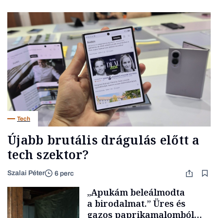
Tech
Újabb brutális drágulás előtt a
tech szektor?
Szalai Péter
6 perc
„Apukám beleálmodta
a birodalmat.” Üres és
gazos paprikamalomból