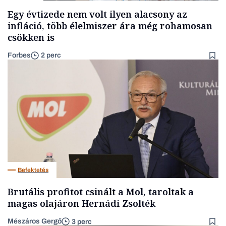
Egy évtizede nem volt ilyen alacsony az
infláció, több élelmiszer ára még rohamosan
csökken is
Forbes
2 perc
Befektetés
Brutális profitot csinált a Mol, taroltak a
magas olajáron Hernádi Zsolték
Mészáros Gergő
3 perc