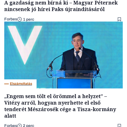
A gazdaság nem bírná ki – Magyar Péternek
nincsenek jó hírei Paks újraindításáról
Forbes
1 perc
Elszámoltatás
„Engem sem tölt el örömmel a helyzet” –
Vitézy arról, hogyan nyerhette el első
tenderét Mészárosék cége a Tisza-kormány
alatt
Forbes
2 perc