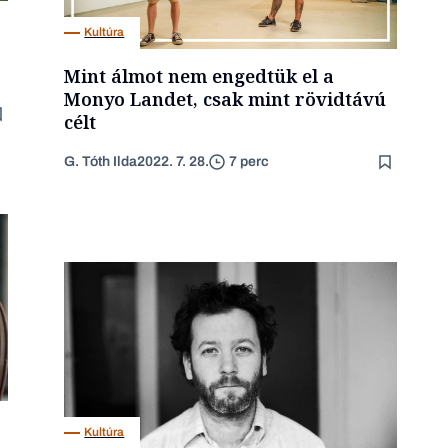
Kultúra
Mint álmot nem engedtük el a
Monyo Landet, csak mint rövidtávú
célt
G. Tóth Ilda
2022. 7. 28.
7 perc
Kultúra