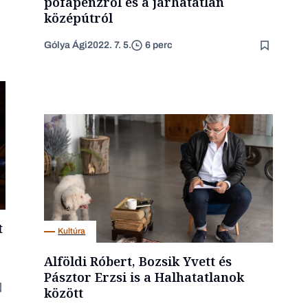
pofapénzről és a járhatatlan
középútról
Gólya Ági
2022. 7. 5.
6 perc
t
Kultúra
Alföldi Róbert, Bozsik Yvett és
Pásztor Erzsi is a Halhatatlanok
között