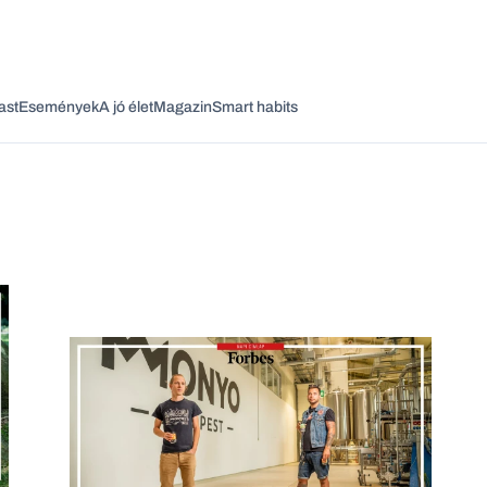
ast
Események
A jó élet
Magazin
Smart habits
Vagy fedezze fel a következő témákat
Üzlet
Pénz
Zöld
Legyél jobb!