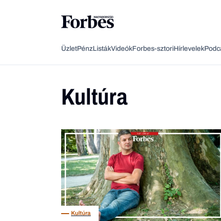
Üzlet
Pénz
Listák
Videók
Forbes-sztori
Hírlevelek
Podc
Kultúra
Kultúra