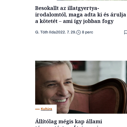
Besokallt az illatgyertya-
irodalomtól, maga adta ki és árulja
a kötetét – ami így jobban fogy
G. Tóth Ilda
2022. 7. 29.
8 perc
Kultúra
Állítólag mégis kap állami