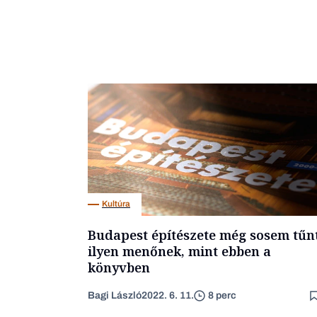
Kultúra
Budapest építészete még sosem tűn
ilyen menőnek, mint ebben a
könyvben
Bagi László
2022. 6. 11.
8 perc