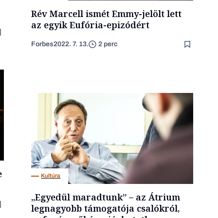
Rév Marcell ismét Emmy-jelölt lett
az egyik Eufória-epizódért
Forbes
2022. 7. 13.
2 perc
e
Kultúra
„Egyedül maradtunk” – az Átrium
legnagyobb támogatója csalókról,