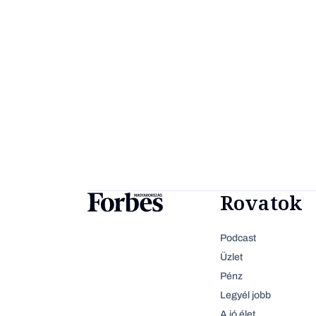
Rovatok
Podcast
Üzlet
Pénz
Legyél jobb
A jó élet