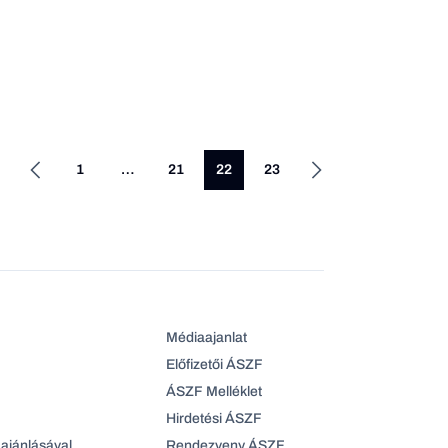
1
…
21
22
23
Médiaajanlat
Előfizetői ÁSZF
ÁSZF Melléklet
Hirdetési ÁSZF
ajánlásával
Rendezveny ÁSZF