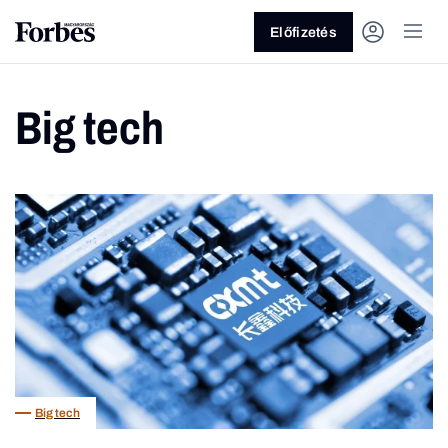
Előfizetés
Big tech
Vagy fedezze fel a következő
témákat
Üzlet
Pénz
Zöld
Legyél jobb!
Big tech