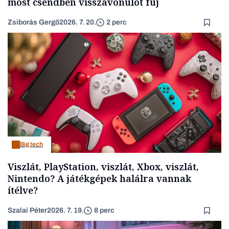
most csendben visszavonulót fúj
Zsiborás Gergő
2026. 7. 20.
2 perc
Big tech
Viszlát, PlayStation, viszlát, Xbox, viszlát,
Nintendo? A játékgépek halálra vannak
ítélve?
Szalai Péter
2026. 7. 19.
8 perc