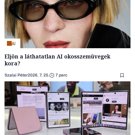
AI
Eljön a láthatatlan AI okosszemüvegek
kora?
Szalai Péter
2026. 7. 25.
7 perc