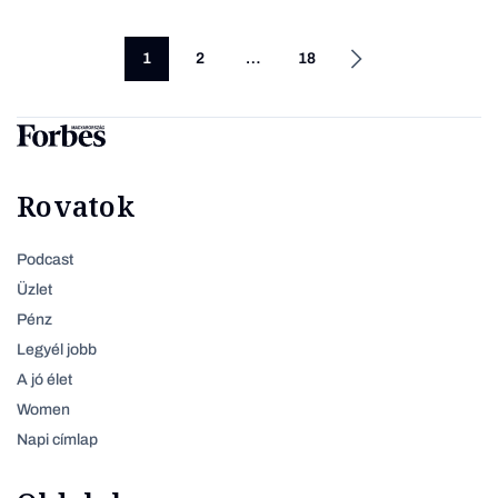
1
2
…
18
Rovatok
Podcast
Üzlet
Pénz
Legyél jobb
A jó élet
Women
Napi címlap