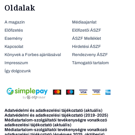
Oldalak
A magazin
Médiaajanlat
Előfizetés
Előfizetői ÁSZF
Esemény
ÁSZF Melléklet
Kapcsolat
Hirdetési ÁSZF
Könyvek a Forbes ajánlásával
Rendezveny ÁSZF
Impresszum
Támogatói tartalom
Így dolgozunk
Adatvédelmi és adatkezelési tájékoztató (aktuális)
Adatvédelmi és adatkezelési tájékoztató (2019-2025)
Médiatartalom-szolgáltatói tevékenységre vonatkozó
adatkezelési tájékoztató (aktuális)
Médiatartalom-szolgáltatói tevékenységre vonatkozó
adatkezelési tájékoztató (érvényes 2025. októberig)