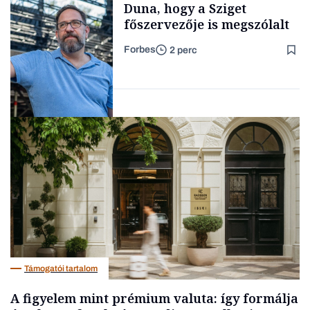
Duna, hogy a Sziget
főszervezője is megszólalt
Forbes
2 perc
Forbes-sztori
Társadalom
Támogatói tartalom
A figyelem mint prémium valuta: így formálja