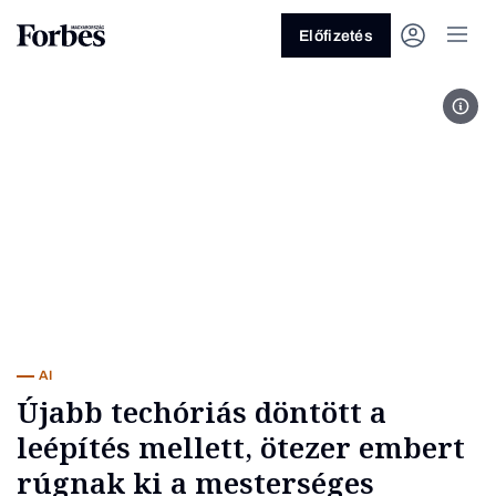
Előfizetés
Fotó
Vagy fedezze fel a következő
témákat
Üzlet
Pénz
Zöld
Legyél jobb!
AI
Újabb techóriás döntött a
leépítés mellett, ötezer embert
rúgnak ki a mesterséges