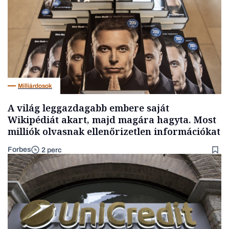
Milliárdosok
A világ leggazdagabb embere saját
Wikipédiát akart, majd magára hagyta. Most
milliók olvasnak ellenőrizetlen információkat
Forbes
2 perc