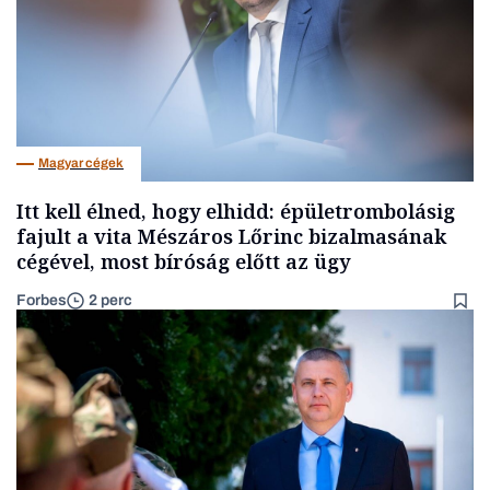
Magyar cégek
Itt kell élned, hogy elhidd: épületrombolásig
fajult a vita Mészáros Lőrinc bizalmasának
cégével, most bíróság előtt az ügy
Forbes
2 perc