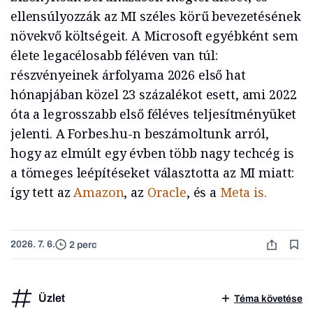
ellensúlyozzák az MI széles körű bevezetésének
növekvő költségeit. A Microsoft egyébként sem
élete legacélosabb féléven van túl:
részvényeinek árfolyama 2026 első hat
hónapjában közel 23 százalékot esett, ami 2022
óta a legrosszabb első féléves teljesítményüket
jelenti. A Forbes.hu-n beszámoltunk arról,
hogy az elmúlt egy évben több nagy techcég is
a tömeges leépítéseket választotta az MI miatt:
így tett az
Amazon
, az
Oracle
, és a
Meta is.
2026. 7. 6.
2 perc
Üzlet
Téma követése