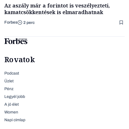
Az aszály már a forintot is veszélyezteti,
kamatcsökkentések is elmaradhatnak
Forbes
2 perc
Rovatok
Podcast
Üzlet
Pénz
Legyél jobb
A jó élet
Women
Napi címlap