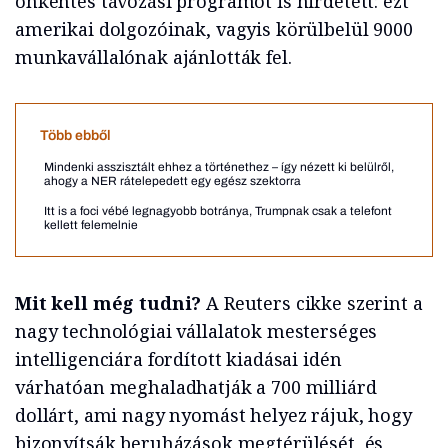
önkéntes távozási programot is hirdetett: ezt
amerikai dolgozóinak, vagyis körülbelül 9000
munkavállalónak ajánlották fel.
Több ebből
Mindenki asszisztált ehhez a történethez – így nézett ki belülről,
ahogy a NER rátelepedett egy egész szektorra
Itt is a foci vébé legnagyobb botránya, Trumpnak csak a telefont
kellett felemelnie
Mit kell még tudni?
A Reuters cikke szerint a
nagy technológiai vállalatok mesterséges
intelligenciára fordított kiadásai idén
várhatóan meghaladhatják a 700 milliárd
dollárt, ami nagy nyomást helyez rájuk, hogy
bizonyítsák beruházások megtérülését, és