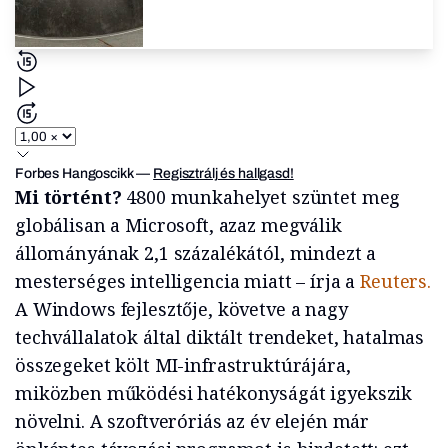
Forbes Hangoscikk
—
Regisztrálj és hallgasd!
Mi történt?
4800 munkahelyet szüntet meg
globálisan a Microsoft, azaz megválik
állományának 2,1 százalékától, mindezt a
mesterséges intelligencia miatt – írja a
Reuters.
A Windows fejlesztője, követve a nagy
techvállalatok által diktált trendeket, hatalmas
összegeket költ MI-infrastruktúrájára,
miközben működési hatékonyságát igyekszik
növelni. A szoftveróriás az év elején már