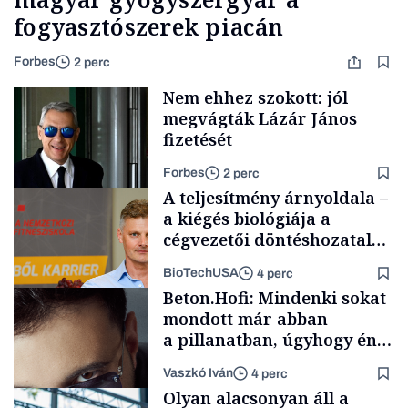
fogyasztószerek piacán
Forbes
2 perc
Nem ehhez szokott: jól
megvágták Lázár János
fizetését
Forbes
2 perc
A teljesítmény árnyoldala –
a kiégés biológiája a
cégvezetői döntéshozatal
mögött
BioTechUSA
4 perc
Politika
Beton.Hofi: Mindenki sokat
mondott már abban
a pillanatban, úgyhogy én
a legsarkosabb
Vaszkó Iván
4 perc
gondolataimat akartam
Content Lab HUB
Olyan alacsonyan áll a
kimondani