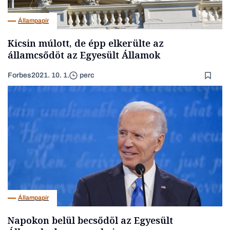
Állampapír
Kicsin múlott, de épp elkerülte az
államcsődöt az Egyesült Államok
Forbes
2021. 10. 1.
perc
Állampapír
Napokon belül becsődöl az Egyesült