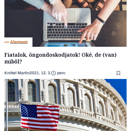
Állampapír
Fiatalok, öngondoskodjatok! Oké, de (van)
miből?
Knittel Martin
2021. 12. 3.
perc