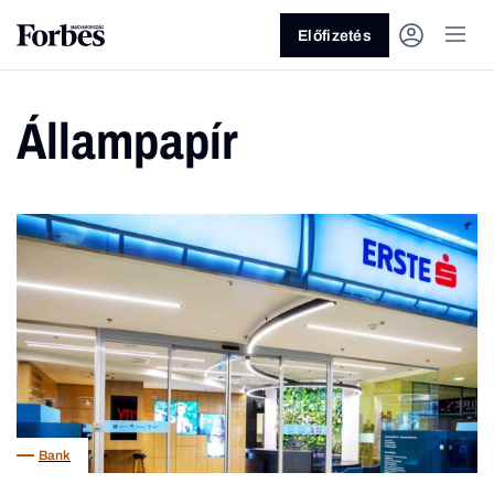
Előfizetés
Állampapír
Vagy fedezze fel a következő
témákat
Üzlet
Pénz
Zöld
Legyél jobb!
Bank