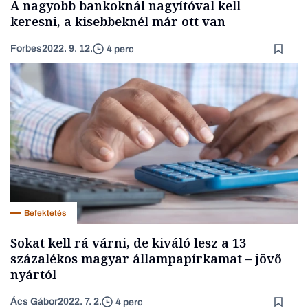
A nagyobb bankoknál nagyítóval kell
keresni, a kisebbeknél már ott van
Forbes
2022. 9. 12.
4 perc
Befektetés
Sokat kell rá várni, de kiváló lesz a 13
százalékos magyar állampapírkamat – jövő
nyártól
Ács Gábor
2022. 7. 2.
4 perc