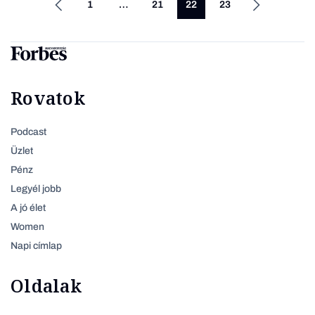
1
…
21
22
23
Rovatok
Podcast
Üzlet
Pénz
Legyél jobb
A jó élet
Women
Napi címlap
Oldalak