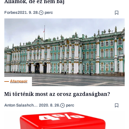
Államok, de ez nem baj
Forbes
2021. 9. 28.
perc
Állampapír
Mi történik most az orosz gazdaságban?
Anton Salashchenko
2020. 8. 26.
perc