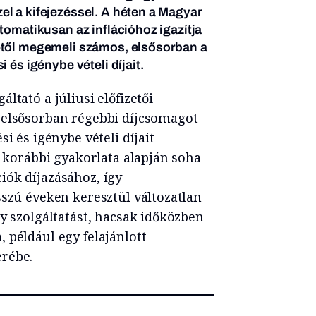
l a kifejezéssel. A héten a Magyar
tomatikusan az inflációhoz igazítja
-től megemeli számos, elsősorban a
 és igénybe vételi díjait.
áltató a júliusi előfizetői
 elsősorban régebbi díjcsomagot
i és igénybe vételi díjait
, korábbi gyakorlata alapján soha
iók díjazásához, így
sszú éveken keresztül változatlan
y szolgáltatást, hacsak időközben
 például egy felajánlott
rébe.