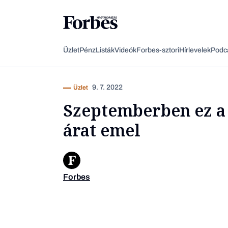
Üzlet
Pénz
Listák
Videók
Forbes-sztori
Hírlevelek
Podc
9. 7. 2022
Üzlet
Szeptemberben ez a 
árat emel
Forbes