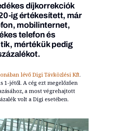
dékes díjkorrekciók
0-ig értékesített, már
efon, mobilinternet,
ékes telefon és
ntik, mértékük pedig
 százalékot.
donában lévő Digi Távközlési Kft
.
us 1-jétől. A cég ezt megelőzően
azásához, a most végrehajtott
zalék volt a Digi esetében.