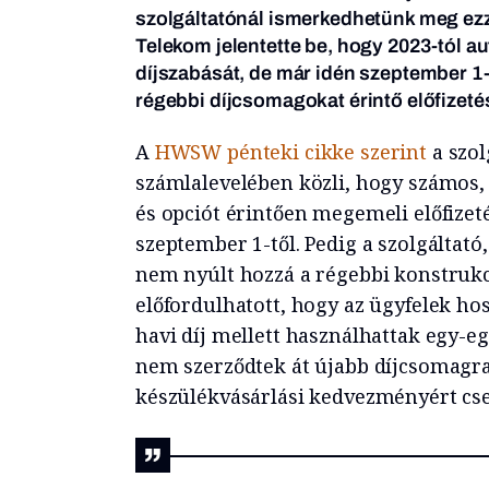
szolgáltatónál ismerkedhetünk meg ezze
Telekom jelentette be, hogy 2023-tól au
díjszabását, de már idén szeptember 1
régebbi díjcsomagokat érintő előfizetési
A
HWSW pénteki cikke szerint
a szolg
számlalevelében közli, hogy számos,
és opciót érintően megemeli előfizetés
szeptember 1-től. Pedig a szolgáltató
nem nyúlt hozzá a régebbi konstrukc
előfordulhatott, hogy az ügyfelek ho
havi díj mellett használhattak egy-eg
nem szerződtek át újabb díjcsomagra,
készülékvásárlási kedvezményért cse