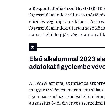
a Központi Statisztikai Hivatal (KSH) 
fogyasztói árindex-változás mértéké
előző év végi díjakhoz képest. Az árv
fogyasztói árindexet tartalmazó köz
napon belül hajtják végre, automati
Első alkalommal 2023 elej
adatokat figyelembe vév
A HWSW azt írta, az inflációs árkor
magyar távközlési piacon, korábban a
ilyen passzust szerződési feltételeib
augusztus 8-tól érvényes szerződési fe