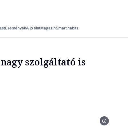
ast
Események
A jó élet
Magazin
Smart habits
nagy szolgáltató is
Vagy fedezze fel a következő témákat
Üzlet
Pénz
Zöld
Legyél jobb!
Fotó: Mika Bau