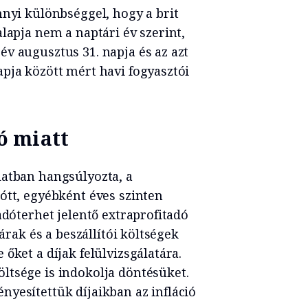
nnyi különbséggel, hogy a brit
lapja nem a naptári év szerint,
v augusztus 31. napja és az azt
pja között mért havi fogyasztói
ó miatt
latban hangsúlyozta, a
ótt, egyébként éves szinten
adóterhet jelentő extraprofitadó
aárak és a beszállítói költségek
őket a díjak felülvizsgálatára.
ltsége is indokolja döntésüket.
yesítettük díjaikban az infláció