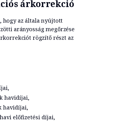
ciós árkorrekció
 hogy az általa nyújtott
közötti arányosság megőrzése
árkorrekciót rögzítő részt az
jai,
 havidíjai,
 havidíjai,
vi előfizetési díjai,