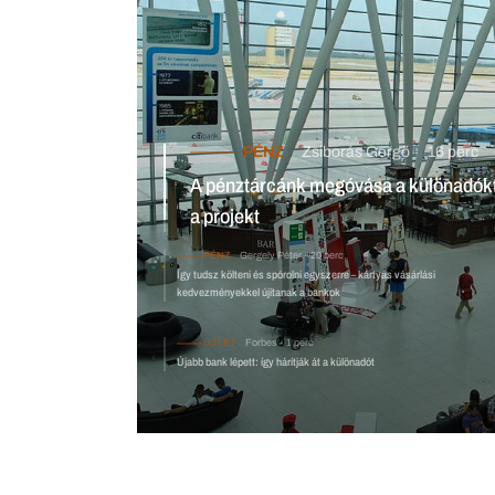
PÉNZ
Zsiborás Gergő
16 perc
A pénztárcánk megóvása a különadóktól: gyorsan és látványosan
bukott el ez a projekt
PÉNZ
Gergely Péter
20 perc
Így tudsz költeni és spórolni egyszerr
újítanak a bankok
ÜZLET
Forbes
1 perc
Újabb bank lépett: így hárítják át a különadót