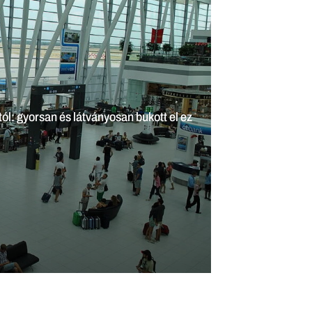
e – kártyás vásárlási kedvezményekkel