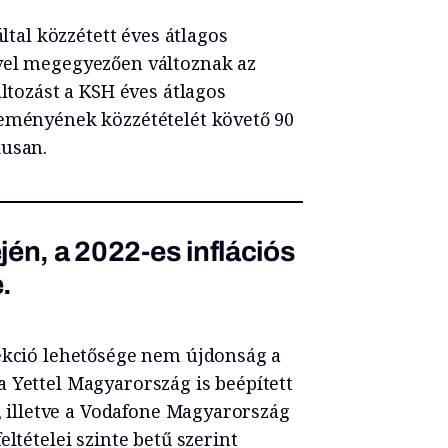
által közzétett éves átlagos
vel megegyezően változnak az
áltozást a KSH éves átlagos
leményének közzétételét követő 90
kusan.
én, a 2022-es inflációs
e.
rekció lehetősége nem újdonság a
 Yettel Magyarország is beépített
e, illetve a Vodafone Magyarország
ltételei szinte betű szerint