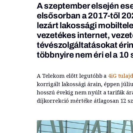
A szeptember elsején ese
elsősorban a 2017-től 202
lezárt lakossági mobiltel
vezetékes internet, vezet
tévészolgáltatásokat éri
többnyire nem éri el a 10
A Telekom előtt legutóbb a
4iG tulaj
korrigált lakossági árain, éppen júli
hosszú évekig nem nyúlt a tarifák ár
díjkorrekció mértéke átlagosan 12 szá