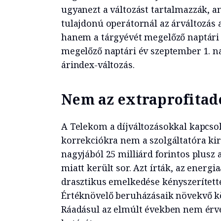
ugyanezt a változást tartalmazzák, a
tulajdonú operátornál az árváltozás a
hanem a tárgyévét megelőző naptári é
megelőző naptári év szeptember 1. na
árindex-változás.
Nem az extraprofitad
A Telekom a díjváltozásokkal kapcso
korrekciókra nem a szolgáltatóra kir
nagyjából 25 milliárd forintos plusz 
miatt került sor. Azt írták, az energi
drasztikus emelkedése kényszerítette 
Értéknövelő beruházásaik növekvő kö
Ráadásul az elmúlt években nem érvén