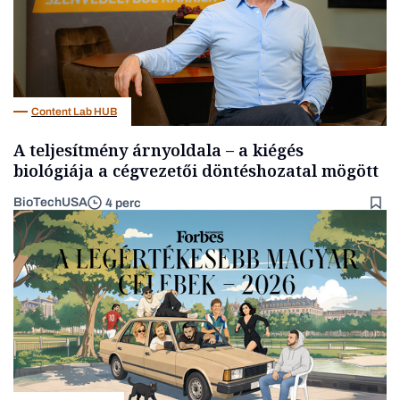
Content Lab HUB
A teljesítmény árnyoldala – a kiégés
biológiája a cégvezetői döntéshozatal mögött
BioTechUSA
4 perc