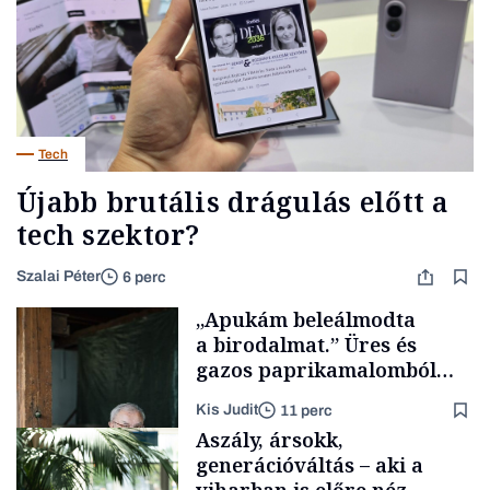
Tech
Újabb brutális drágulás előtt a
tech szektor?
Szalai Péter
6 perc
„Apukám beleálmodta
a birodalmat.” Üres és
gazos paprikamalomból
lett az igazi családi
Kis Judit
11 perc
fűszersztori
Aszály, ársokk,
generációváltás – aki a