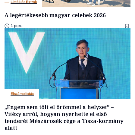
Listák és Extrák
A legértékesebb magyar celebek 2026
1 perc
Elszámoltatás
„Engem sem tölt el örömmel a helyzet” –
Vitézy arról, hogyan nyerhette el első
tenderét Mészárosék cége a Tisza-kormány
alatt