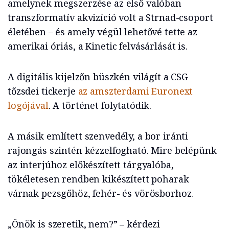
amelynek megszerzése az első valóban
transzformatív akvizíció volt a Strnad-csoport
életében – és amely végül lehetővé tette az
amerikai óriás, a Kinetic felvásárlását is.
A digitális kijelzőn büszkén világít a CSG
tőzsdei tickerje
az amszterdami Euronext
logójával
. A történet folytatódik.
A másik említett szenvedély, a bor iránti
rajongás szintén kézzelfogható. Mire belépünk
az interjúhoz előkészített tárgyalóba,
tökéletesen rendben kikészített poharak
várnak pezsgőhöz, fehér- és vörösborhoz.
„Önök is szeretik, nem?” – kérdezi