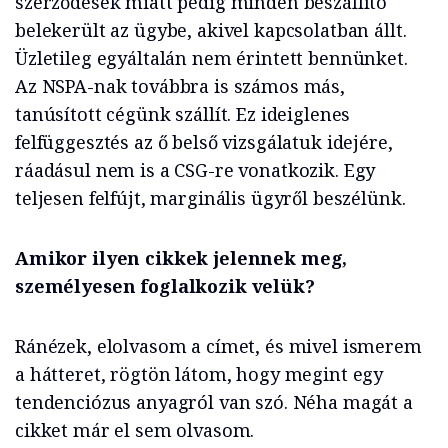
szerződések miatt pedig minden beszállító
belekerült az ügybe, akivel kapcsolatban állt.
Üzletileg egyáltalán nem érintett bennünket.
Az NSPA-nak továbbra is számos más,
tanúsított cégünk szállít. Ez ideiglenes
felfüggesztés az ő belső vizsgálatuk idejére,
ráadásul nem is a CSG-re vonatkozik. Egy
teljesen felfújt, marginális ügyről beszélünk.
Amikor ilyen cikkek jelennek meg,
személyesen foglalkozik velük?
Ránézek, elolvasom a címet, és mivel ismerem
a hátteret, rögtön látom, hogy megint egy
tendenciózus anyagról van szó. Néha magát a
cikket már el sem olvasom.