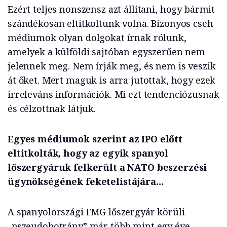
Ezért teljes nonszensz azt állítani, hogy bármit
szándékosan eltitkoltunk volna. Bizonyos cseh
médiumok olyan dolgokat írnak rólunk,
amelyek a külföldi sajtóban egyszerűen nem
jelennek meg. Nem írják meg, és nem is veszik
át őket. Mert maguk is arra jutottak, hogy ezek
irreleváns információk. Mi ezt tendenciózusnak
és célzottnak látjuk.
Egyes médiumok szerint az IPO előtt
eltitkolták, hogy az egyik spanyol
lőszergyáruk felkerült a NATO beszerzési
ügynökségének feketelistájára…
A spanyolországi FMG lőszergyár körüli
„pszeudobotrány” már több mint egy éve