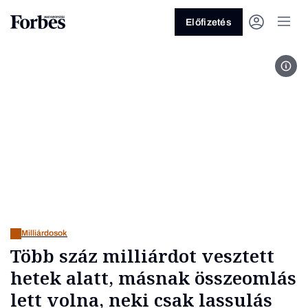
Előfizetés
Fotó
Vagy fedezze fel a következő
témákat
Üzlet
Pénz
Zöld
Legyél jobb!
Milliárdosok
Több száz milliárdot vesztett
hetek alatt, másnak összeomlás
lett volna, neki csak lassulás