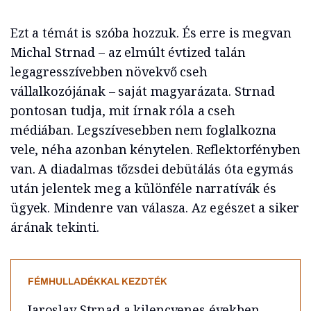
Ezt a témát is szóba hozzuk. És erre is megvan
Michal Strnad – az elmúlt évtized talán
legagresszívebben növekvő cseh
vállalkozójának – saját magyarázata. Strnad
pontosan tudja, mit írnak róla a cseh
médiában. Legszívesebben nem foglalkozna
vele, néha azonban kénytelen. Reflektorfényben
van. A diadalmas tőzsdei debütálás óta egymás
után jelentek meg a különféle narratívák és
ügyek. Mindenre van válasza. Az egészet a siker
árának tekinti.
FÉMHULLADÉKKAL KEZDTÉK
Jaroslav Strnad a kilencvenes években