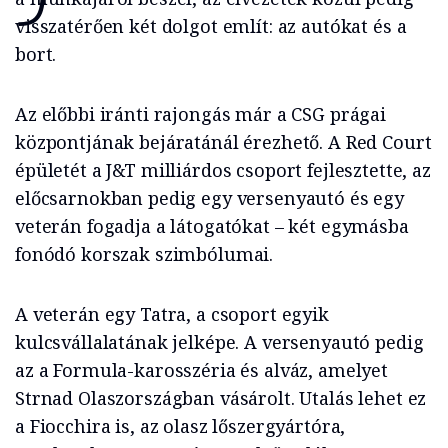
visszatérően két dolgot említ: az autókat és a
bort.
Az előbbi iránti rajongás már a CSG prágai
központjának bejáratánál érezhető. A Red Court
épületét a J&T milliárdos csoport fejlesztette, az
előcsarnokban pedig egy versenyautó és egy
veterán fogadja a látogatókat – két egymásba
fonódó korszak szimbólumai.
A veterán egy Tatra, a csoport egyik
kulcsvállalatának jelképe. A versenyautó pedig
az a Formula-karosszéria és alváz, amelyet
Strnad Olaszországban vásárolt. Utalás lehet ez
a Fiocchira is, az olasz lőszergyártóra,