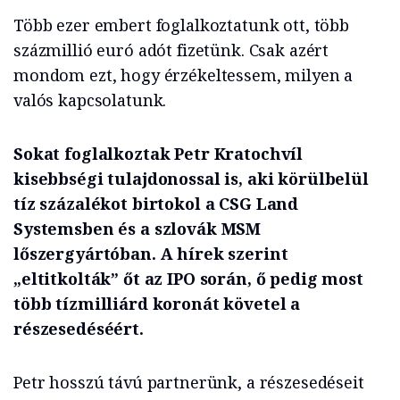
Több ezer embert foglalkoztatunk ott, több
százmillió euró adót fizetünk. Csak azért
mondom ezt, hogy érzékeltessem, milyen a
valós kapcsolatunk.
Sokat foglalkoztak Petr Kratochvíl
kisebbségi tulajdonossal is, aki körülbelül
tíz százalékot birtokol a CSG Land
Systemsben és a szlovák MSM
lőszergyártóban. A hírek szerint
„eltitkolták” őt az IPO során, ő pedig most
több tízmilliárd koronát követel a
részesedéséért.
Petr hosszú távú partnerünk, a részesedéseit