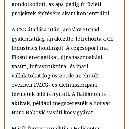
gondolkodott, az apa pedig új üzleti
projektek építésére akart koncentrálni.
A CSG átadása után Jaroslav Strnad
gyakorlatilag újrakezdte: létrehozta a CE
Industries holdingot. A cégcsoport ma
főként energetikai, újrahasznosítási,
vasúti, infrastruktúra- és ipari
vállalatokat fog össze, de az elmúlt
években FMCG- és élelmiszeripari
területek felé is nyitott. A Balkánon is
aktívak, például megszerezték a horvát
Đuro Đaković vasúti kocsigyárat.
Másik fontos projektje a Helicopter