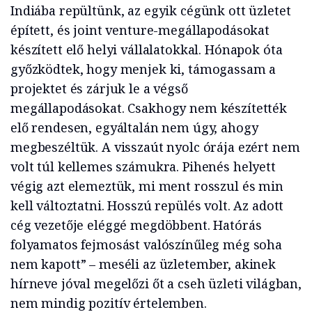
Indiába repültünk, az egyik cégünk ott üzletet
épített, és joint venture-megállapodásokat
készített elő helyi vállalatokkal. Hónapok óta
győzködtek, hogy menjek ki, támogassam a
projektet és zárjuk le a végső
megállapodásokat. Csakhogy nem készítették
elő rendesen, egyáltalán nem úgy, ahogy
megbeszéltük. A visszaút nyolc órája ezért nem
volt túl kellemes számukra. Pihenés helyett
végig azt elemeztük, mi ment rosszul és min
kell változtatni. Hosszú repülés volt. Az adott
cég vezetője eléggé megdöbbent. Hatórás
folyamatos fejmosást valószínűleg még soha
nem kapott” – meséli az üzletember, akinek
hírneve jóval megelőzi őt a cseh üzleti világban,
nem mindig pozitív értelemben.