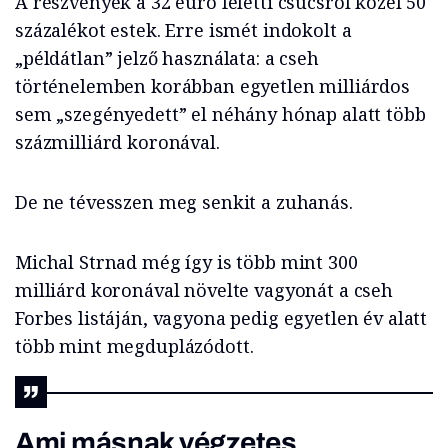
A részvények a 32 euró feletti csúcsról közel 50
százalékot estek. Erre ismét indokolt a
„példátlan” jelző használata: a cseh
történelemben korábban egyetlen milliárdos
sem „szegényedett” el néhány hónap alatt több
százmilliárd koronával.
De ne tévesszen meg senkit a zuhanás.
Michal Strnad még így is több mint 300
milliárd koronával növelte vagyonát a cseh
Forbes listáján, vagyona pedig egyetlen év alatt
több mint megduplázódott.
Ami másnak végzetes