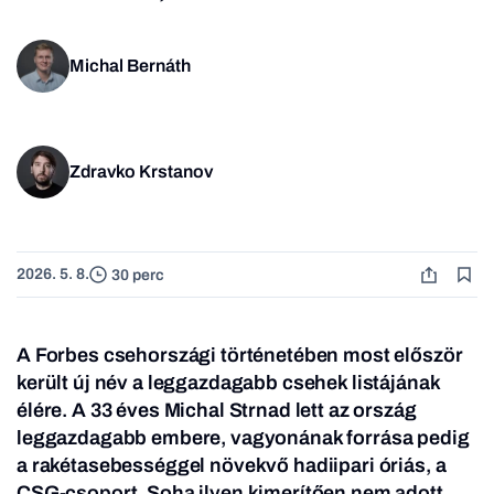
Michal Bernáth
Zdravko Krstanov
2026. 5. 8.
30 perc
A Forbes csehországi történetében most először
került új név a leggazdagabb csehek listájának
élére. A 33 éves Michal Strnad lett az ország
leggazdagabb embere, vagyonának forrása pedig
a rakétasebességgel növekvő hadiipari óriás, a
CSG-csoport. Soha ilyen kimerítően nem adott