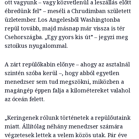
ott vagyunk – vagy közvetlenül a leszállás előtt
ébredünk fel” – meséli a Chrudimban született
üzletember. Los Angelesből Washingtonba
repül tovább, majd másnap már vissza is tér
Csehországba. „Egy gyors kis út” – jegyzi meg
sztoikus nyugalommal.
A zárt repülőkabin előnye – ahogy az asztalnál
szintén szóba kerül –, hogy abból egyetlen
menedzser sem tud megszökni, miközben a
magángép éppen falja a kilométereket valahol
az óceán felett.
„Keringenek rólunk történetek a repülőutaink
miatt. Állítólag néhány menedzser számára
végzetesek lettek a velem közös utak. Pár éve