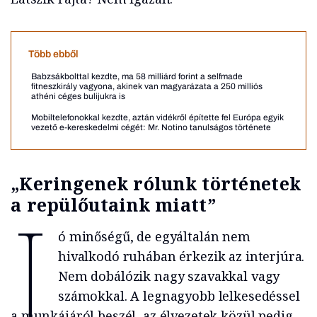
Több ebből
Babzsákbolttal kezdte, ma 58 milliárd forint a selfmade
fitneszkirály vagyona, akinek van magyarázata a 250 milliós
athéni céges bulijukra is
Mobiltelefonokkal kezdte, aztán vidékről építette fel Európa egyik
vezető e-kereskedelmi cégét: Mr. Notino tanulságos története
„Keringenek rólunk történetek
a repülőutaink miatt”
J
ó minőségű, de egyáltalán nem
hivalkodó ruhában érkezik az interjúra.
Nem dobálózik nagy szavakkal vagy
számokkal. A legnagyobb lelkesedéssel
a munkájáról beszél, az élvezetek közül pedig