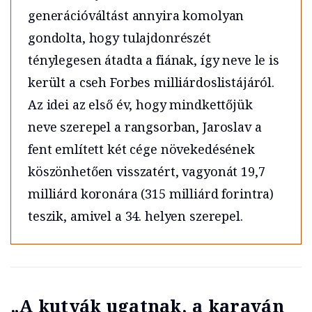
generációváltást annyira komolyan
gondolta, hogy tulajdonrészét
ténylegesen átadta a fiának, így neve le is
került a cseh Forbes milliárdoslistájáról.
Az idei az első év, hogy mindkettőjük
neve szerepel a rangsorban, Jaroslav a
fent említett két cége növekedésének
köszönhetően visszatért, vagyonát 19,7
milliárd koronára (315 milliárd forintra)
teszik, amivel a 34. helyen szerepel.
„A kutyák ugatnak, a karaván