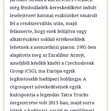
még fémhulladék-kereskedőként indult:
leselejtezett katonai eszközöket vásárolt
fel a rendszerváltás után, majd
felismerte, hogy ezek felújítva vagy
alkatrészként sokkal értékesebbek
lehetnek a nemzetközi piacon. 1995-ben
alapította meg az Excalibur Armyt,
amelyből később kinőtt a Czechoslovak
Group (CSG), ma Európa egyik
legfontosabb hadiipari holdingja. A
cégcsoport növekedésének egyik
kulcspontja a legendás Tatra Trucks
megszerzése volt 2013-ban, majd sorra
jöttek a hadiipari, vasúti és repülőipari