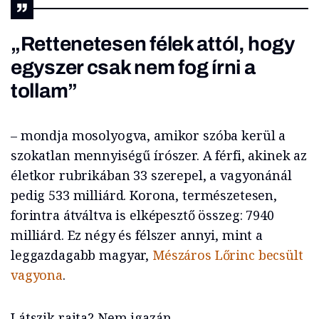
„Rettenetesen félek attól, hogy
egyszer csak nem fog írni a
tollam”
– mondja mosolyogva, amikor szóba kerül a
szokatlan mennyiségű írószer. A férfi, akinek az
életkor rubrikában 33 szerepel, a vagyonánál
pedig 533 milliárd. Korona, természetesen,
forintra átváltva is elképesztő összeg: 7940
milliárd. Ez négy és félszer annyi, mint a
leggazdagabb magyar,
Mészáros Lőrinc becsült
vagyona
.
Látszik rajta? Nem igazán.