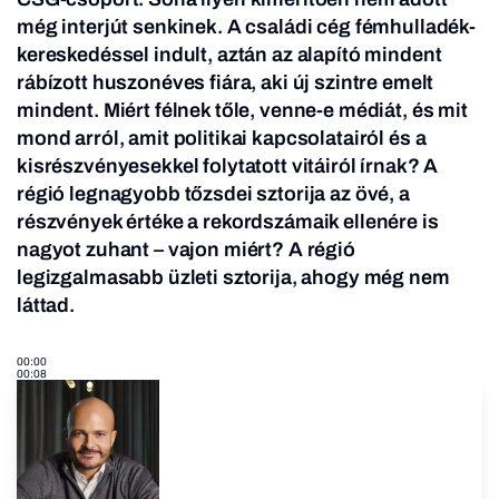
még interjút senkinek. A családi cég fémhulladék-
kereskedéssel indult, aztán az alapító mindent
rábízott huszonéves fiára, aki új szintre emelt
mindent. Miért félnek tőle, venne-e médiát, és mit
mond arról, amit politikai kapcsolatairól és a
kisrészvényesekkel folytatott vitáiról írnak? A
régió legnagyobb tőzsdei sztorija az övé, a
részvények értéke a rekordszámaik ellenére is
nagyot zuhant – vajon miért? A régió
legizgalmasabb üzleti sztorija, ahogy még nem
láttad.
00:00
00:08