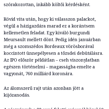
szórakozottan, inkább költői kérdésként.
Rövid vita után, hogy ki válasszon palackot,
végül a házigazdára marad ez a korántsem
kellemetlen feladat. Egy kiváló burgundi
Meursault mellett dönt. Pedig idén januárban
még a szomszédos Bordeaux vörösborával
koccintott ünnepélyesen a tőzsdei debütálásra.
Az IPO először példátlan – cseh viszonylatban
egészen történelmi – magasságba emelte a
vagyonát, 760 milliárd koronára.
Az álomszerű rajt után azonban jött a
kijózanodás.