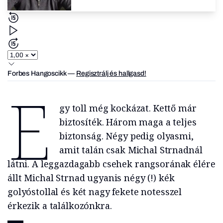
Forbes Hangoscikk
—
Regisztrálj és hallgasd!
E
gy toll még kockázat. Kettő már
biztosíték. Három maga a teljes
biztonság. Négy pedig olyasmi,
amit talán csak Michal Strnadnál
látni. A leggazdagabb csehek rangsorának élére
állt Michal Strnad ugyanis négy (!) kék
golyóstollal és két nagy fekete notesszel
érkezik a találkozónkra.