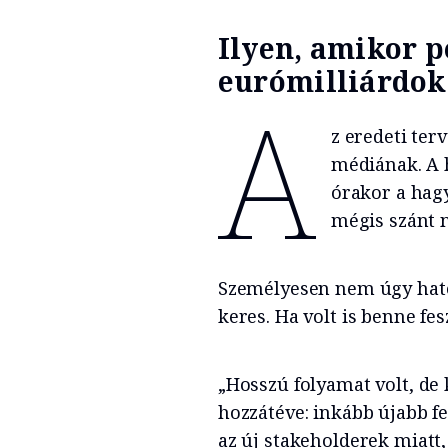
Ilyen, amikor p
eurómilliárdok
A
z eredeti ter
médiának. A 
órakor a hag
mégis szánt n
Személyesen nem úgy hato
keres. Ha volt is benne fe
„Hosszú folyamat volt, d
hozzátéve: inkább újabb fe
az új stakeholderek miatt