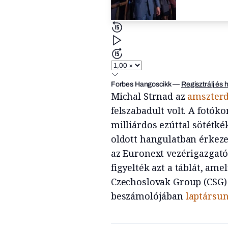
Forbes Hangoscikk
—
Regisztrálj és 
Michal Strnad az
amszterd
felszabadult volt. A fotók
milliárdos ezúttal sötétké
oldott hangulatban érkezet
az Euronext vezérigazgató
figyelték azt a táblát, am
Czechoslovak Group (CSG) 
beszámolójában
laptársun