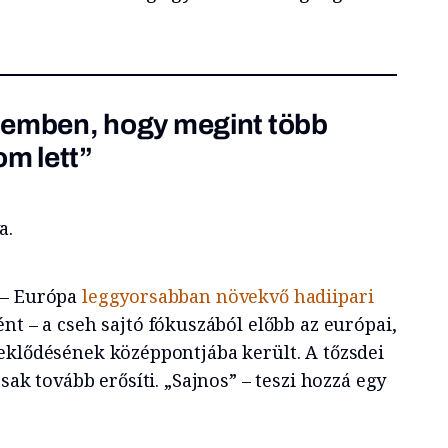
fejemben, hogy megint több
m lett”
a.
 – Európa
leggyorsabban növekvő hadiipari
t – a cseh sajtó fókuszából előbb az európai,
eklődésének középpontjába került. A tőzsdei
sak tovább erősíti. „Sajnos” – teszi hozzá egy