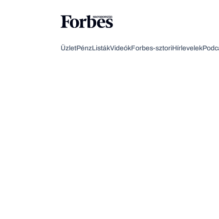
Üzlet
Pénz
Listák
Videók
Forbes-sztori
Hírlevelek
Podc