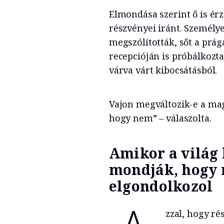
Elmondása szerint ő is érz
részvényei iránt. Személye
megszólították, sőt a prág
recepcióján is próbálkozt
várva várt kibocsátásból.
Vajon megváltozik-e a mag
hogy nem” – válaszolta.
Amikor a világ
mondják, hogy 
elgondolkozol
zzal, hogy ré