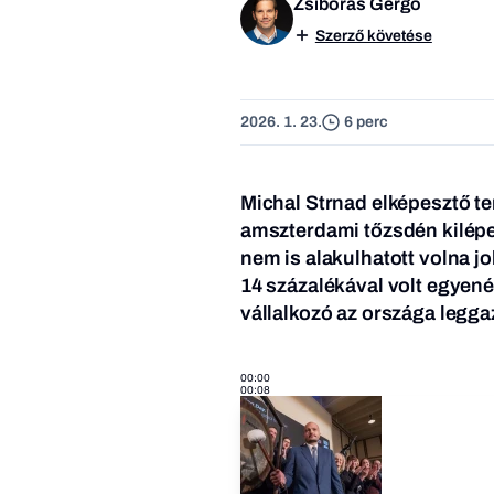
Zsiborás Gergő
Szerző követése
2026. 1. 23.
6 perc
Michal Strnad elképesztő te
amszterdami tőzsdén kilépet
nem is alakulhatott volna 
14 százalékával volt egyenér
vállalkozó az országa legga
00:00
00:08