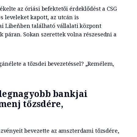
ékelte az óriási befektetői érdeklődést a CSG
s leveleket kapott, az utcán is
ai Libeňben található vállalati központ
ak páran. Sokan szerettek volna részesedni a
ánélete a tőzsdei bevezetéssel? „Remélem,
 legnagyobb bankjai
menj tőzsdére,
szvényeit bevezette az amszterdami tőzsdére,