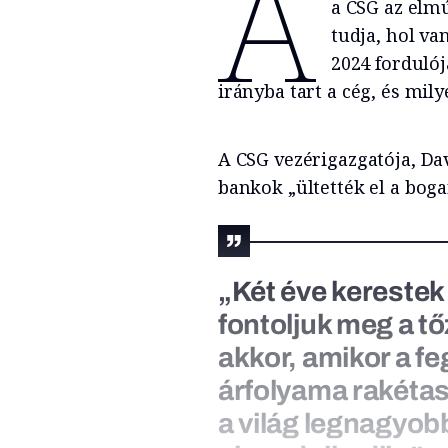
A
a CSG az elmú
tudja, hol va
2024 fordulój
irányba tart a cég, és mil
A CSG vezérigazgatója, Da
bankok „ültették el a boga
„Két éve kerestek
fontoljuk meg a t
akkor, amikor a f
árfolyama rakétas
a világ legnagyobb