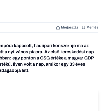
Megosztás
Mentés
mpóra kapcsolt, hadiipari konszernje ma az
t a nyilvános piacra. Az első kereskedési nap
jobban: egy ponton a CSG értéke a magyar GDP
tékű. Ilyen volt a nap, amikor egy 33 éves
zdagabbja lett.