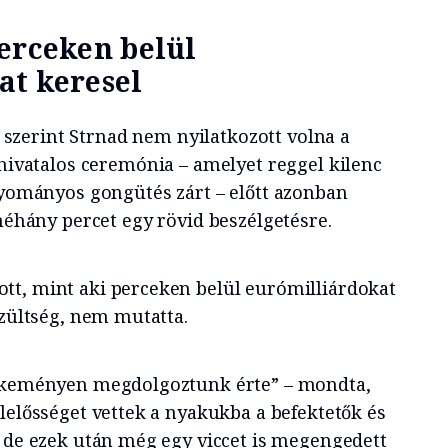
erceken belül
at keresel
v szerint Strnad nem nyilatkozott volna a
hivatalos ceremónia – amelyet reggel kilenc
yományos gongütés zárt – előtt azonban
éhány percet egy rövid beszélgetésre.
tt, mint aki perceken belül eurómilliárdokat
szültség, nem mutatta.
e keményen megdolgoztunk érte” – mondta,
lelősséget vettek a nyakukba a befektetők és
, de ezek után még egy viccet is megengedett