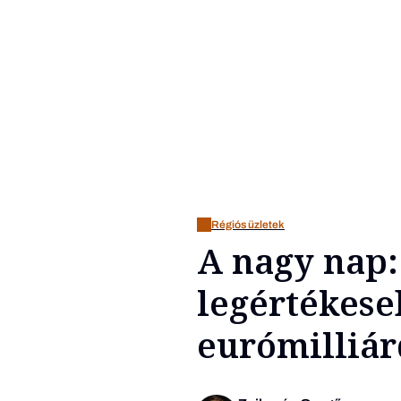
Régiós üzletek
A nagy nap: 
legértékeseb
eurómilliár