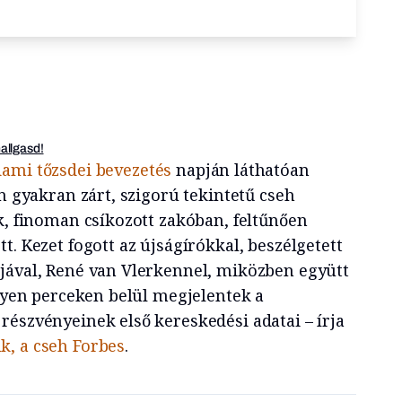
hallgasd!
ami tőzsdei bevezetés
napján láthatóan
on gyakran zárt, szigorú tekintetű cseh
k, finoman csíkozott zakóban, feltűnően
t. Kezet fogott az újságírókkal, beszélgetett
jával, René van Vlerkennel, miközben együtt
elyen perceken belül megjelentek a
részvényeinek első kereskedési adatai – írja
k, a cseh Forbes
.