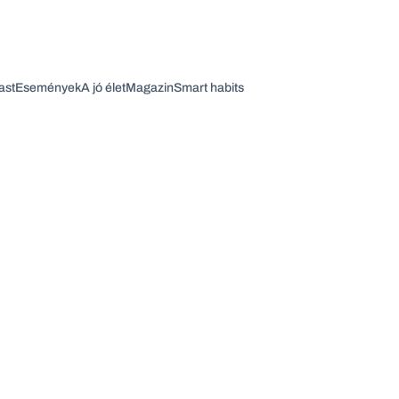
ast
Események
A jó élet
Magazin
Smart habits
Vagy fedezze fel a következő témákat
Üzlet
Pénz
Zöld
Legyél jobb!