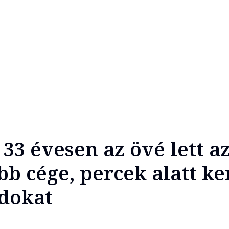
33 évesen az övé lett a
b cége, percek alatt ke
dokat