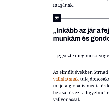
magának.
„Inkább az jár a 
munkám és gondo
– jegyezte meg mosolyogv
Az elmúlt években Strnad
vállalatának
tulajdonosakén
majd a globális média érd
bevezetés ezt a figyelmet c
vállvonással.