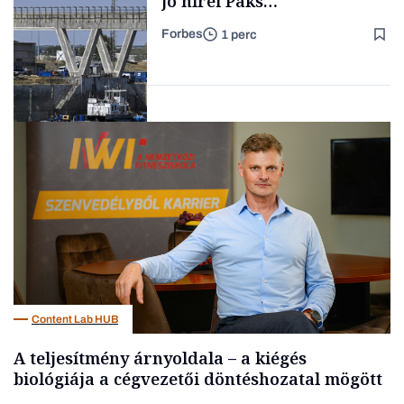
jó hírei Paks
újraindításáról
Forbes
1 perc
Forbes-sztori
Energia
Content Lab HUB
A teljesítmény árnyoldala – a kiégés
biológiája a cégvezetői döntéshozatal mögött