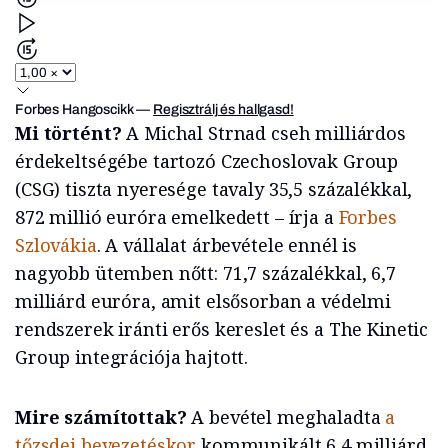
Forbes Hangoscikk
—
Regisztrálj és hallgasd!
Mi történt?
A Michal Strnad cseh milliárdos
érdekeltségébe tartozó Czechoslovak Group
(CSG) tiszta nyeresége tavaly 35,5 százalékkal,
872 millió euróra emelkedett – írja a
Forbes
Szlovákia
. A vállalat árbevétele ennél is
nagyobb ütemben nőtt: 71,7 százalékkal, 6,7
milliárd euróra, amit elsősorban a védelmi
rendszerek iránti erős kereslet és a The Kinetic
Group integrációja hajtott.
Mire számítottak?
A bevétel meghaladta
a
tőzsdei bevezetéskor
kommunikált 6,4 milliárd