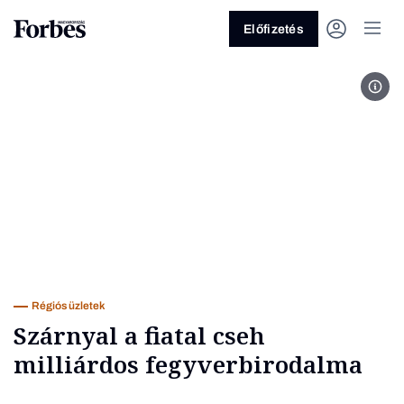
Előfizetés
Fotó
Vagy fedezze fel a következő
témákat
Üzlet
Pénz
Zöld
Legyél jobb!
Régiós üzletek
Szárnyal a fiatal cseh
milliárdos fegyverbirodalma