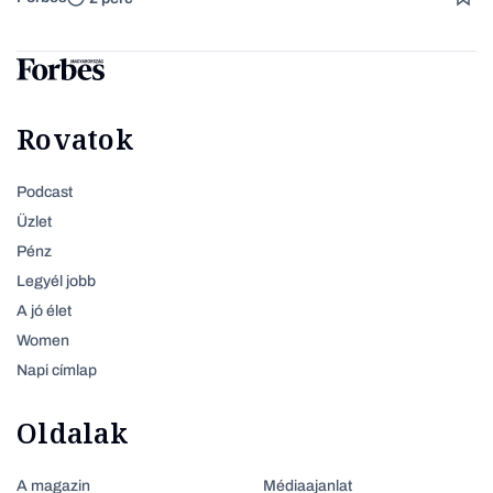
Rovatok
Podcast
Üzlet
Pénz
Legyél jobb
A jó élet
Women
Napi címlap
Oldalak
A magazin
Médiaajanlat