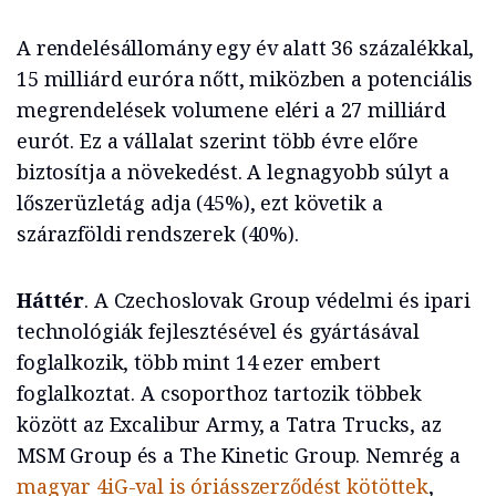
A rendelésállomány egy év alatt 36 százalékkal,
15 milliárd euróra nőtt, miközben a potenciális
megrendelések volumene eléri a 27 milliárd
eurót. Ez a vállalat szerint több évre előre
biztosítja a növekedést. A legnagyobb súlyt a
lőszerüzletág adja (45%), ezt követik a
szárazföldi rendszerek (40%).
Háttér
. A Czechoslovak Group védelmi és ipari
technológiák fejlesztésével és gyártásával
foglalkozik, több mint 14 ezer embert
foglalkoztat. A csoporthoz tartozik többek
között az Excalibur Army, a Tatra Trucks, az
MSM Group és a The Kinetic Group. Nemrég a
magyar 4iG-val is óriásszerződést kötöttek
,