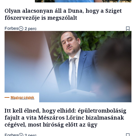
Olyan alacsonyan áll a Duna, hogy a Sziget
főszervezője is megszólalt
Forbes
2 perc
Magyar cégek
Itt kell élned, hogy elhidd: épületrombolásig
fajult a vita Mészáros Lőrinc bizalmasának
cégével, most bíróság előtt az ügy
Forbes
2 perc