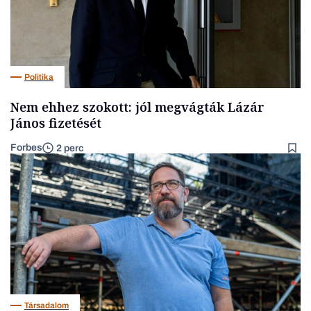
Politika
Nem ehhez szokott: jól megvágták Lázár
János fizetését
Forbes
2 perc
Társadalom