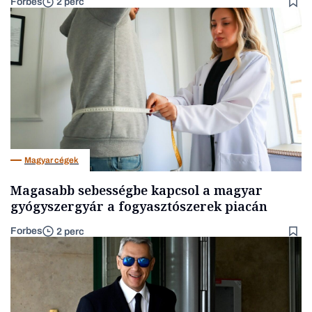
Forbes
2 perc
Magyar cégek
Magasabb sebességbe kapcsol a magyar
gyógyszergyár a fogyasztószerek piacán
Forbes
2 perc