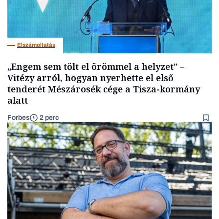
Elszámoltatás
„Engem sem tölt el örömmel a helyzet” –
Vitézy arról, hogyan nyerhette el első
tenderét Mészárosék cége a Tisza-kormány
alatt
Forbes
2 perc