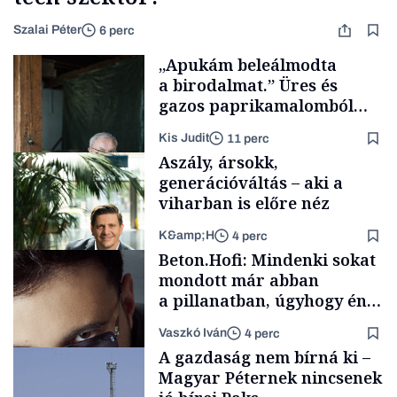
Szalai Péter
6 perc
„Apukám beleálmodta
a birodalmat.” Üres és
gazos paprikamalomból
lett az igazi családi
Kis Judit
11 perc
fűszersztori
Aszály, ársokk,
generációváltás – aki a
viharban is előre néz
K&amp;H
4 perc
Családi
Beton.Hofi: Mindenki sokat
vállalkozások
mondott már abban
a pillanatban, úgyhogy én
a legsarkosabb
Vaszkó Iván
4 perc
gondolataimat akartam
TÁMOGATÓI
A gazdaság nem bírná ki –
TARTALOM
kimondani
Magyar Péternek nincsenek