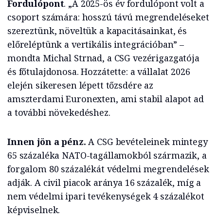
Fordulópont
. „A 2025-ös év fordulópont volt a
csoport számára: hosszú távú megrendeléseket
szereztünk, növeltük a kapacitásainkat, és
előreléptünk a vertikális integrációban” –
mondta Michal Strnad, a CSG vezérigazgatója
és főtulajdonosa. Hozzátette: a vállalat 2026
elején sikeresen lépett tőzsdére az
amszterdami Euronexten, ami stabil alapot ad
a további növekedéshez.
Innen jön a pénz.
A CSG bevételeinek mintegy
65 százaléka NATO-tagállamokból származik, a
forgalom 80 százalékát védelmi megrendelések
adják. A civil piacok aránya 16 százalék, míg a
nem védelmi ipari tevékenységek 4 százalékot
képviselnek.