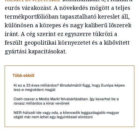
eurós várakozást. A növekedés mögött a teljes
termékportfólióban tapasztalható kereslet áll,
különösen a közepes és nagy kaliberű lőszerek
iránt. A cég szerint ez egyszerre tükrözi a
feszült geopolitikai környezetet és a kibővített
gyártási kapacitásokat.
Több ebből
Ki ez a 33 éves milliárdos? Birodalmától függ, hogy Európa képes
lesz-e megvédeni magát
Cseh csavar a Media Markt felvásárlásában. Így kavarhat be a
ravasz milliárdos a kínai vevőnek
NER-hátszél ide vagy oda, a kilencedik leggazdagabb magyar
cégét már nem lehet egy legyintéssel elintézni