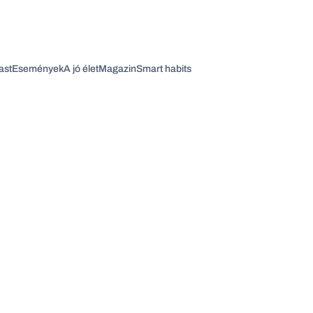
ast
Események
A jó élet
Magazin
Smart habits
Vagy fedezze fel a következő témákat
Üzlet
Pénz
Zöld
Legyél jobb!