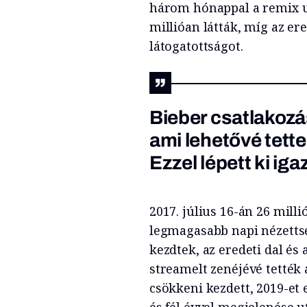
három hónappal a remix ut
millióan látták, míg az ere
látogatottságot.
Bieber csatlakozás
ami lehetővé tett
Ezzel lépett ki iga
2017. július 16-án 26 mill
legmagasabb napi nézettsé
kezdtek, az eredeti dal é
streamelt zenéjévé tették 
csökkeni kezdett, 2019-et 
és fél évvel megjelenése u