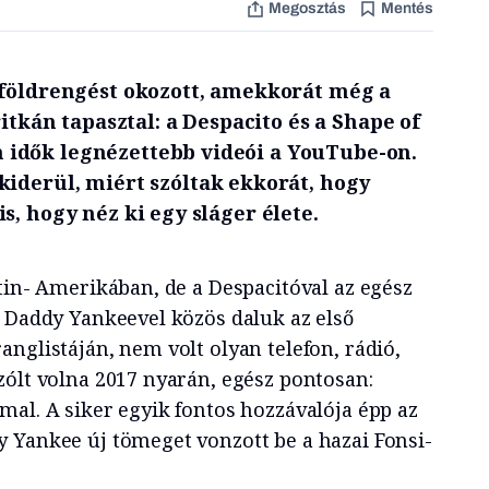
Megosztás
Mentés
 földrengést okozott, amekkorát még a
ritkán tapasztal: a Despacito és a Shape of
idők legnézettebb videói a YouTube-on.
kiderül, miért szóltak ekkorát, hogy
s, hogy néz ki egy sláger élete.
tin- Amerikában, de a Despacitóval az egész
. Daddy Yankeevel közös daluk az első
nglistáján, nem volt olyan telefon, rádió,
zólt volna 2017 nyarán, egész pontosan:
mal. A siker egyik fontos hozzávalója épp az
 Yankee új tömeget vonzott be a hazai Fonsi-