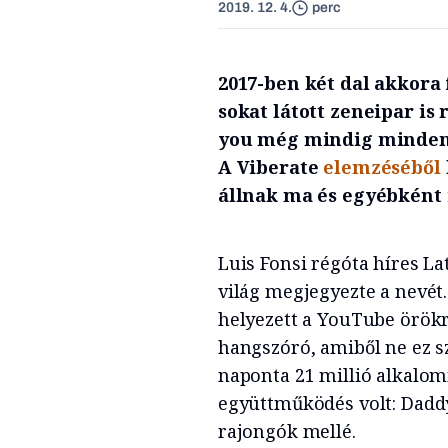
2019. 12. 4.
perc
2017-ben két dal akkora
sokat látott zeneipar is 
you még mindig minden 
A Viberate
elemzéséből
állnak ma és egyébként i
Luis Fonsi régóta híres La
világ megjegyezte a nevét
helyezett a YouTube örökra
hangszóró, amiből ne ez s
naponta 21 millió alkalom
együttműködés volt: Daddy
rajongók mellé.