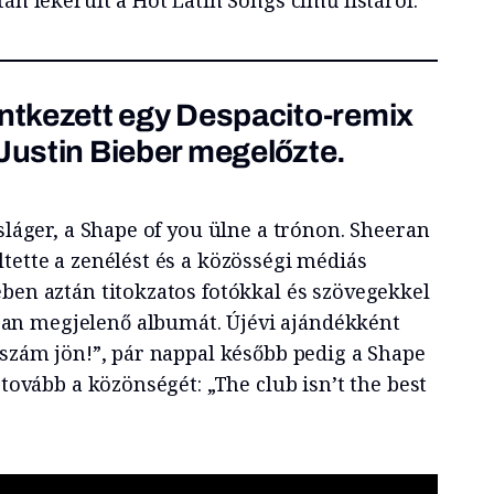
entkezett egy Despacito-remix
 Justin Bieber megelőzte.
 sláger, a Shape of you ülne a trónon. Sheeran
tette a zenélést és a közösségi médiás
ében aztán titokzatos fotókkal és szövegekkel
n megjelenő albumát. Újévi ajándékként
 szám jön!”, pár nappal később pedig a Shape
 tovább a közönségét: „The club isn’t the best