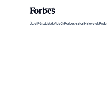
Üzlet
Pénz
Listák
Videók
Forbes-sztori
Hírlevelek
Podc