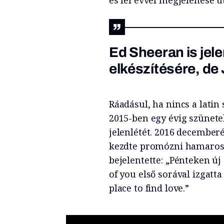
Ed Sheeran is jel
elkészítésére, de
Ráadásul, ha nincs a latin
2015-ben egy évig szünetel
jelenlétét. 2016 december
kezdte promózni hamarosa
bejelentette: „Pénteken új
of you első sorával izgatta
place to find love.”