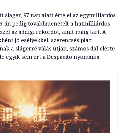
t sláger, 97 nap alatt érte el az egymilliárdos
 6-án pedig továbbmenetelt a hatmilliárdos
zel az addigi rekordot, amit máig tart. A
bént jó esélyekkel, szerencsés piaci
ak a slágerré válás útján, számos dal elérte
de egyik sem ért a Despacito nyomaiba.