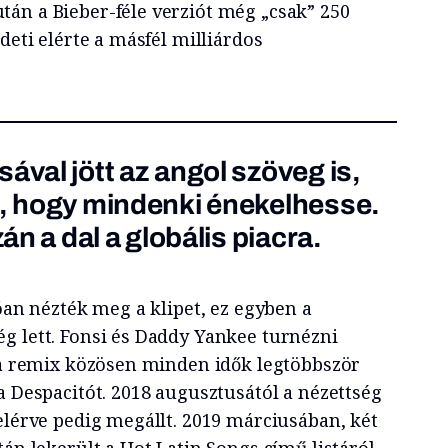
án a Bieber-féle verziót még „csak” 250
deti elérte a másfél milliárdos
ával jött az angol szöveg is,
e, hogy mindenki énekelhesse.
zán a dal a globális piacra.
ióan nézték meg a klipet, ez egyben a
g lett. Fonsi és Daddy Yankee turnézni
s a remix közösen minden idők legtöbbször
a Despacitót. 2018 augusztusától a nézettség
elérve pedig megállt. 2019 márciusában, két
tán lekerült a Hot Latin Songs című listáról.