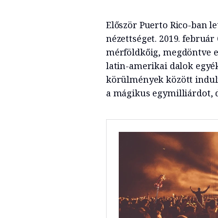
Először Puerto Rico-ban let
nézettséget. 2019. február
mérföldkőig, megdöntve ez
latin-amerikai dalok egyék
körülmények között induln
a mágikus egymilliárdot, 