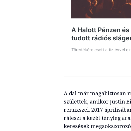
A dal már magabiztosan me
születtek, amikor Justin B
remixszel. 2017 áprilisába
ráteszi a kezét tényleg ar
keresések megsokszorozód