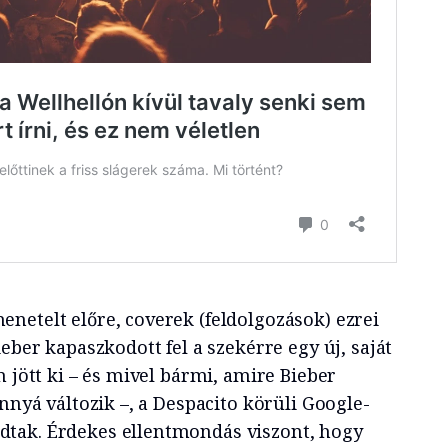
netelt előre, coverek (feldolgozások) ezrei
ieber kapaszkodott fel a szekérre egy új, saját
n jött ki – és mivel bármi, amire Bieber
annyá változik –, a Despacito körüli Google-
tak. Érdekes ellentmondás viszont, hogy