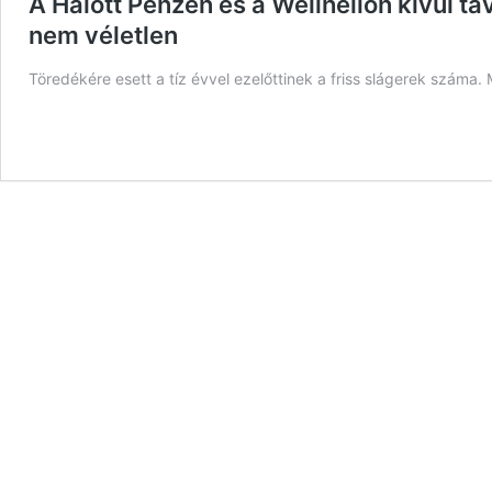
A Halott Pénzen és a Wellhellón kívül tav
nem véletlen
Töredékére esett a tíz évvel ezelőttinek a friss slágerek száma. 