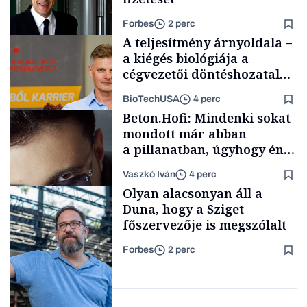
Forbes
2 perc
A teljesítmény árnyoldala –
a kiégés biológiája a
cégvezetői döntéshozatal
mögött
BioTechUSA
4 perc
Politika
Beton.Hofi: Mindenki sokat
mondott már abban
a pillanatban, úgyhogy én
a legsarkosabb
Vaszkó Iván
4 perc
gondolataimat akartam
Content Lab HUB
Olyan alacsonyan áll a
kimondani
Duna, hogy a Sziget
főszervezője is megszólalt
Forbes
2 perc
Forbes-sztori