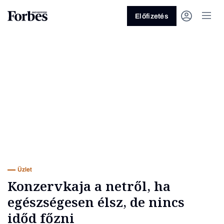
Előfizetés
Vagy fedezze fel a következő
témákat
Üzlet
Pénz
Zöld
Legyél jobb!
Üzlet
Konzervkaja a netről, ha
egészségesen élsz, de nincs
időd főzni