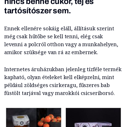
nincs benne cukor, tej és
tartósítószer sem.
Ennek ellenére sokáig eláll, állításuk szerint
még csak hűtőbe se kell tenni, elég csak
levenni a polcról otthon vagy a munkahelyen,
amikor szüksége van rá az embernek.
Internetes áruházukban jelenleg tízféle termék
kapható, olyan ételeket kell elképzelni, mint
például zöldséges csirkeragu, fűszeres bab
füstölt tarjával vagy marokkói csicseriborsó.