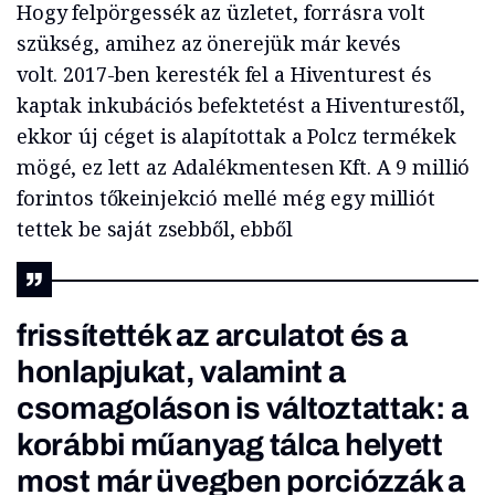
Hogy felpörgessék az üzletet, forrásra volt
szükség, amihez az önerejük már kevés
volt. 2017-ben keresték fel a Hiventurest és
kaptak inkubációs befektetést a Hiventurestől,
ekkor új céget is alapítottak a Polcz termékek
mögé, ez lett az Adalékmentesen Kft. A 9 millió
forintos tőkeinjekció mellé még egy milliót
tettek be saját zsebből, ebből
frissítették az arculatot és a
honlapjukat, valamint a
csomagoláson is változtattak: a
korábbi műanyag tálca helyett
most már üvegben porciózzák a