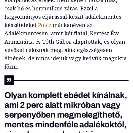
elálljanak az ételek. Nem kellett hozzá más,
csak hő és hermetikus zárás. Ezzel a
hagyományos eljárással készít adalékmentes
készételeket
Polcz
márkanéven az
Adalékmentesen, amit két fiatal, Kertész Éva
Annamária és Tóth Gábor alapítottak, és olyan
vevőket céloznak meg, akik egészségesen
élnének, de nincs idejük vagy kedvük magukra
főzni.
Olyan komplett ebédet kínálnak,
ami 2 perc alatt mikróban vagy
serpenyőben megmelegíthető,
mentes mindenféle adalékoktól,