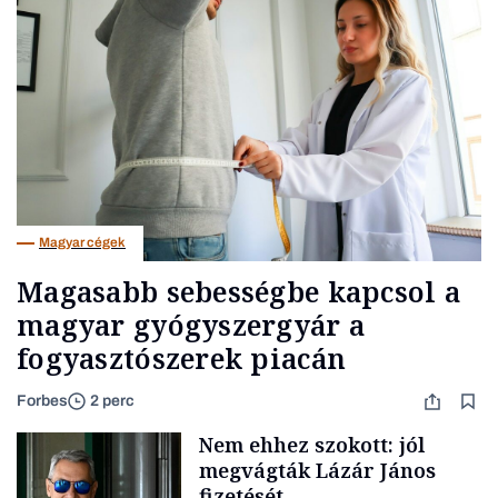
Magyar cégek
Magasabb sebességbe kapcsol a
magyar gyógyszergyár a
fogyasztószerek piacán
Forbes
2 perc
Nem ehhez szokott: jól
megvágták Lázár János
fizetését