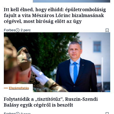
Itt kell élned, hogy elhidd: épületrombolásig
fajult a vita Mészáros Lőrinc bizalmasának
cégével, most bíróság előtt az ügy
Forbes
2 perc
Elszámoltatás
Folytatódik a „tisztítótűz”, Ruszin-Szendi
Balásy egyik cégéről is beszélt
Forbes