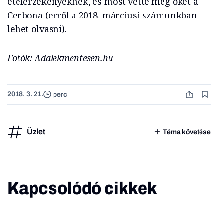
ételérzékenyeknek, és most vette meg őket a
Cerbona (erről a 2018. márciusi számunkban
lehet olvasni).
Fotók: Adalekmentesen.hu
2018. 3. 21.
perc
Üzlet
Téma követése
Kapcsolódó cikkek