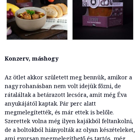
Konzerv, máshogy
Az ötlet akkor született meg bennük, amikor a
nagy rohanásban nem volt idejük főzni, de
rátaláltak a betárazott lecsóra, amit még Éva
anyukájától kaptak. Pár perc alatt
megmelegítették, és már ettek is belőle.
Szerettek volna még ilyen kajákból feltankolni,
de a boltokból hiányolták az olyan készételeket,
ami gyorsan megmelegíthető és tartós, még