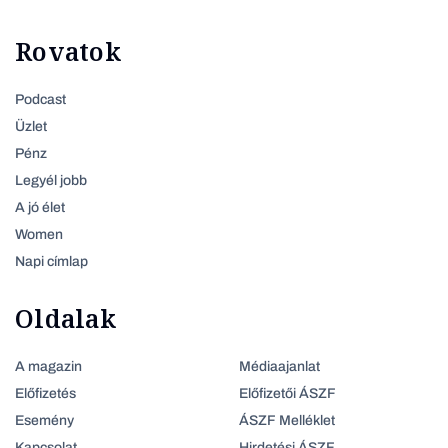
Rovatok
Podcast
Üzlet
Pénz
Legyél jobb
A jó élet
Women
Napi címlap
Oldalak
A magazin
Médiaajanlat
Előfizetés
Előfizetői ÁSZF
Esemény
ÁSZF Melléklet
Kapcsolat
Hirdetési ÁSZF