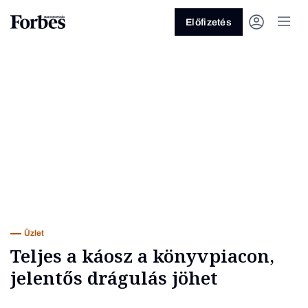
Előfizetés
Vagy fedezze fel a következő
témákat
Üzlet
Pénz
Zöld
Legyél jobb!
Üzlet
Teljes a káosz a könyvpiacon,
jelentős drágulás jöhet