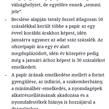
válsághelyzet, de egyelőre ennek „semmi
jele”.
Becslése alapján tavaly ősszel átlagosan 50
százalékkal került többe a papír az egy
évvel korábbi árakhoz képest, idén
januárra ugyanez az adat száz százalék. Az
ofszetpapír ára egy év alatt
megduplázódott, idén év közepére pedig
még a januári árhoz képest is 30 százalékot
emelkedett.
A papír árának emelkedése mellett a forint
gyengülése, az infláció, a szakemberhiány,
a minimálbér-emelkedés, a nyomdagépek
alkatrészellátásának akadozása és a
nyomdafestékek hiánya is hozzájárul a
dráguláshoz.