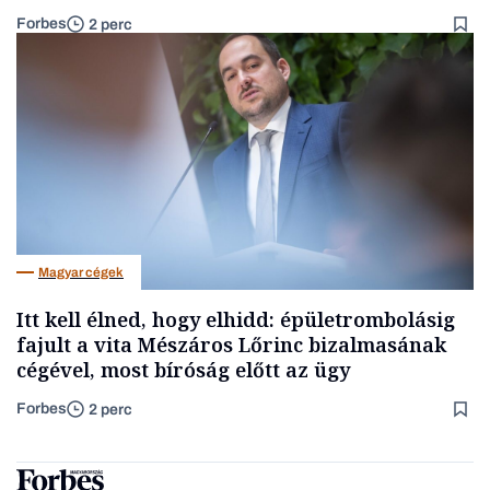
Forbes
2 perc
Magyar cégek
Itt kell élned, hogy elhidd: épületrombolásig
fajult a vita Mészáros Lőrinc bizalmasának
cégével, most bíróság előtt az ügy
Forbes
2 perc