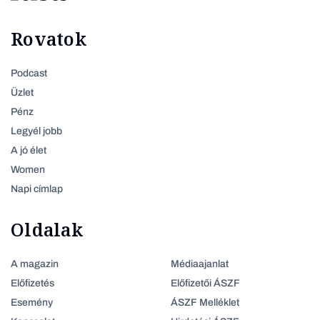
Rovatok
Podcast
Üzlet
Pénz
Legyél jobb
A jó élet
Women
Napi címlap
Oldalak
A magazin
Médiaajanlat
Előfizetés
Előfizetői ÁSZF
Esemény
ÁSZF Melléklet