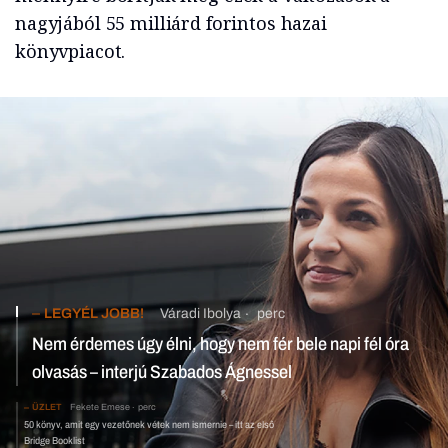
nagyjából 55 milliárd forintos hazai
könyvpiacot.
LEGYÉL JOBB!
Váradi Ibolya
perc
Nem érdemes úgy élni, hogy nem fér bele napi fél óra
olvasás – interjú Szabados Ágnessel
ÜZLET
Fekete Emese
perc
50 könyv, amit egy vezetőnek vétek nem ismernie – itt az első
Bridge Booklist