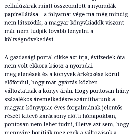
cellulúzárak miatt összeomlott a nyomdák
papírellátása – a folyamat vége ma még mindig
nem látszódik, a magyar könyvkiadók viszont
már nem tudják tovább lenyelni a
költségnövekedést.
A gazdasági portál cikke azt írja, évtizedek óta
nem volt ekkora káosz a nyomdai
megjelenések és a könyvek árképzése körül:
előfordul, hogy már gyártás közben
változtatnak a könyv árán. Hogy pontosan hány
százalékos áremelkedésre számíthatunk a
magyar könyvpiac éves forgalmának jelentős
részét kitevő karácsony előtti hónapokban,
pontosan nem lehet tudni, illetve azt sem, hogy
mennyire borítják meg ezek a változások a