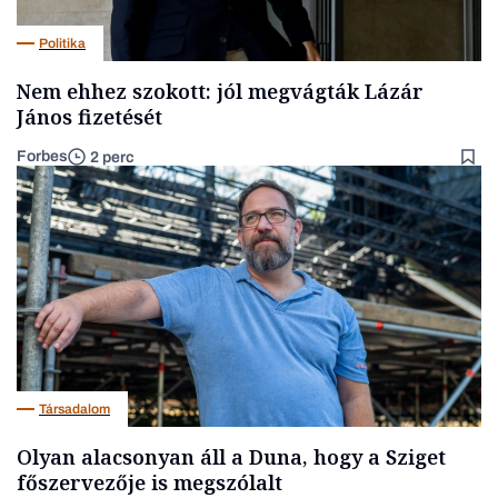
Politika
Nem ehhez szokott: jól megvágták Lázár
János fizetését
Forbes
2 perc
Társadalom
Olyan alacsonyan áll a Duna, hogy a Sziget
főszervezője is megszólalt