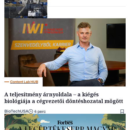
Energia
Content Lab HUB
A teljesítmény árnyoldala – a kiégés
biológiája a cégvezetői döntéshozatal mögött
BioTechUSA
4 perc