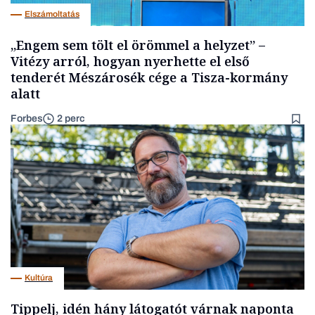
Elszámoltatás
„Engem sem tölt el örömmel a helyzet” –
Vitézy arról, hogyan nyerhette el első
tenderét Mészárosék cége a Tisza-kormány
alatt
Forbes
2 perc
Kultúra
Tippelj, idén hány látogatót várnak naponta