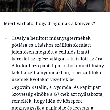
Miért várható, hogy drágulnak a könyvek?
Tavaly a betiltott műanyagtermékek
pótlása és a házhoz szállítások miatt
jelentősen megnőtt a cellulóz iránti
kereslet az egész világon – ki is lőtt az ára.
A különböző papírtípusokból emiatt hiány
keletkezett a nyomdákban, a beszállítók és
üzemek kvótákat vezettek be.
Orgován Katalin, a Nyomda- és Papíripari
Szövetség elnöke a G7-nek azt nyilatkozta,
remélték, hogy idén év közepére
megnyugszik a papírpiac és lecseng a