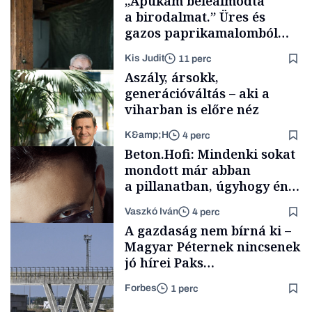
„Apukám beleálmodta
a birodalmat.” Üres és
gazos paprikamalomból
lett az igazi családi
Kis Judit
11 perc
fűszersztori
Aszály, ársokk,
generációváltás – aki a
viharban is előre néz
K&amp;H
4 perc
Családi
Beton.Hofi: Mindenki sokat
vállalkozások
mondott már abban
a pillanatban, úgyhogy én
a legsarkosabb
Vaszkó Iván
4 perc
gondolataimat akartam
TÁMOGATÓI
A gazdaság nem bírná ki –
TARTALOM
kimondani
Magyar Péternek nincsenek
jó hírei Paks
újraindításáról
Forbes
1 perc
Forbes-sztori